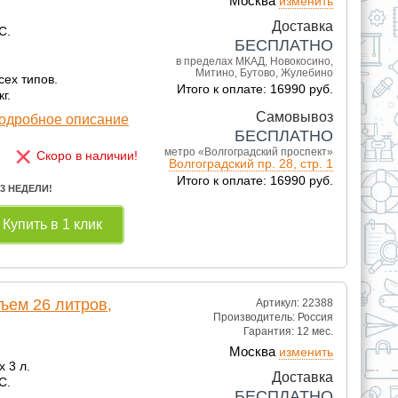
Москва
изменить
Доставка
С.
БЕСПЛАТНО
в пределах МКАД, Новокосино,
Митино, Бутово, Жулебино
сех типов.
Итого к оплате: 16990 руб.
г.
Самовывоз
одробное описание
БЕСПЛАТНО
×
метро «Волгоградский проспект»
Скоро в наличии!
Волгоградский пр. 28, стр. 1
Итого к оплате: 16990 руб.
 3 НЕДЕЛИ!
Купить в 1 клик
ъем 26 литров,
Артикул: 22388
Производитель:
Россия
Гарантия:
12 мес.
Москва
изменить
x 3 л.
Доставка
С.
БЕСПЛАТНО