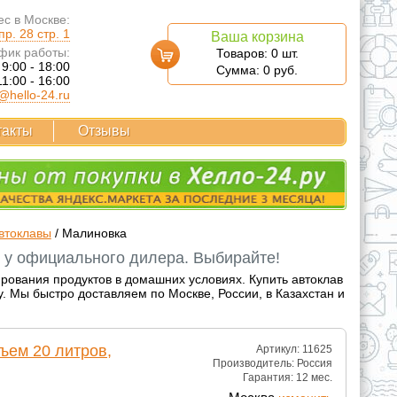
с в Москве:
р. 28 стр. 1
Ваша корзина
фик работы:
Товаров:
0
шт.
 9:00 - 18:00
Сумма:
0
руб.
11:00 - 16:00
@hello-24.ru
такты
Отзывы
втоклавы
/
Малиновка
 у официального дилера. Выбирайте!
рования продуктов в домашних условиях. Купить автоклав
 Мы быстро доставляем по Москве, России, в Казахстан и
ъем 20 литров,
Артикул: 11625
Производитель:
Россия
Гарантия:
12 мес.