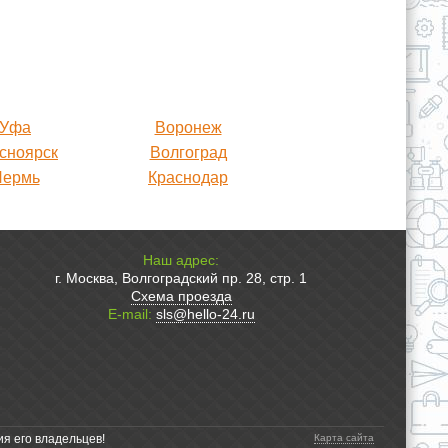
Уфа
Воронеж
сноярск
Волгоград
Пермь
Краснодар
Наш адрес:
г. Москва, Волгоградский пр. 28, стр. 1
Схема проезда
E-mail:
sls@hello-24.ru
ия его владельцев!
Карта сайта