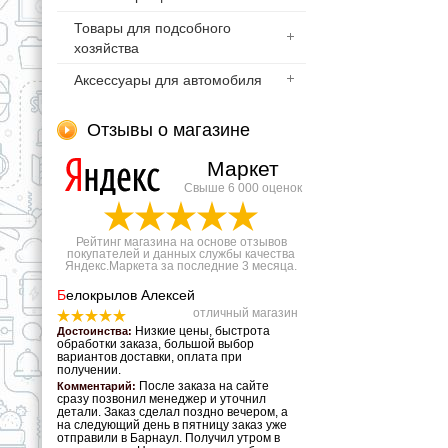
Товары для подсобного
хозяйства
Аксессуары для автомобиля
Отзывы о магазине
Маркет
Свыше 6 000 оценок
Рейтинг магазина на основе отзывов
покупателей и данных службы качества
Яндекс.Маркета за последние 3 месяца.
Б
елокрылов Алексей
отличный магазин
Низкие цены, быстрота
Достоинства:
обработки заказа, большой выбор
вариантов доставки, оплата при
получении.
После заказа на сайте
Комментарий:
сразу позвонил менеджер и уточнил
детали. Заказ сделал поздно вечером, а
на следующий день в пятницу заказ уже
отправили в Барнаул. Получил утром в