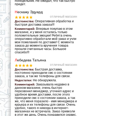
понедельник. Не ожидал, что так быстро
придет.
Н
ескажу Эдуард
отличный магазин
Оперативная обработка и
Достоинства:
быстрая доставка заказа!!!
Впервые покупаю в этом
Комментарий:
магазине, и у меня остались только
положительные эмоции! Ребята очень
оперативно обработали мой заказ и учли
мои пожелания по доставке! С момента
заказа до момента вручения товара
прошли считанные часы. Большое
спасибо!!!
Л
ебедева Татьяна
отличный магазин
Быстрая доставка,
Достоинства:
постоянно приходили смс о состоянии
заказа, а так же телефоны для связи.
Не обнаружила.
Недостатки:
Заказывала недавно в
Комментарий:
данном магазине, очень быстро
перезвонил менеджер, уточнил адрес и
удобное время доставки, после этого
приходили смс о состоянии заказа, а так
же, что меня поразило - имя менеджера и
курьера и их телефоны для связи. Очень
удобно, такого я никогда в интернет-
магазинах не встречала. Заказ привезли
в этот же день. Очень понравился сервис.