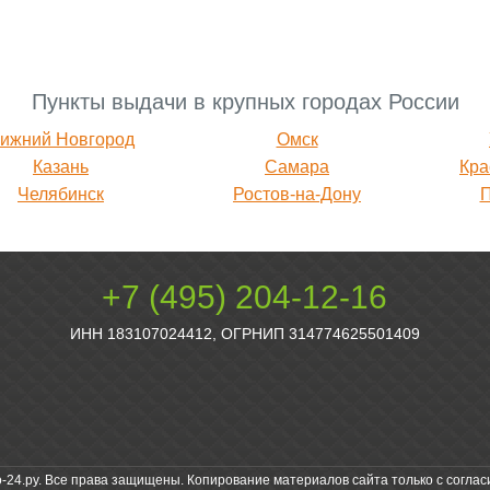
Пункты выдачи в крупных городах России
ижний Новгород
Омск
Казань
Самара
Кра
Челябинск
Ростов-на-Дону
+7 (495) 204-12-16
ИНН 183107024412, ОГРНИП 314774625501409
о-24.ру. Все права защищены. Копирование материалов сайта только с соглас