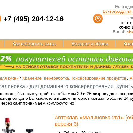
Наш адре
Волгоградский п
+7 (495) 204-12-16
Гра
пн-пт:
сб-вс: 
E-mail:
sls
Как оформить заказ
Возврат и обмен
Кон
для кухни
/
Хранение, переработка, консервирование продуктов
/
А
алиновка» для домашнего консервирования. Купить
овка» - бытовые устройства объемом 20 и 26 литров для консерви
ыгодной цене Вы сможете в нашем интернет-магазине Хелло-24.ру.
 через сайт принимаем круглосуточно!
Автоклав «Малиновка 2в1» (об
версия 3)
Объем - 20 литров.