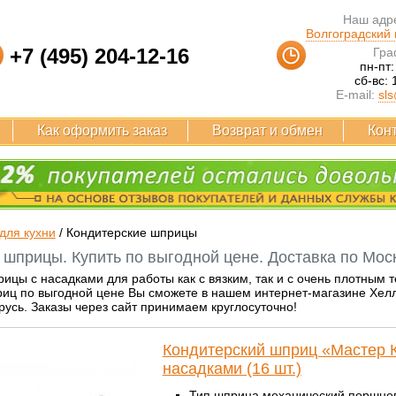
Наш адре
Волгоградский п
+7 (495) 204-12-16
Гра
пн-пт:
сб-вс: 
E-mail:
sls
Как оформить заказ
Возврат и обмен
Кон
для кухни
/
Кондитерские шприцы
 шприцы. Купить по выгодной цене. Доставка по Мос
ицы с насадками для работы как с вязким, так и с очень плотным те
иц по выгодной цене Вы сможете в нашем интернет-магазине Хелло
русь. Заказы через сайт принимаем круглосуточно!
Кондитерский шприц «Мастер 
насадками (16 шт.)
Тип шприца механический поршне