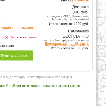
Москва
изменить
Доставка
300
руб.
в пределах МКАД, Новокосино,
Митино, Бутово, Жулебино
г.
Итого к оплате: 1200 руб.
одробное описание
Самовывоз
×
БЕСПЛАТНО
Скоро в наличии!
метро «Волгоградский проспект»
Волгоградский пр. 28, стр. 1
 3 НЕДЕЛИ!
Итого к оплате: 900 руб.
Купить в 1 клик
нем виде товара носит справочный характер и
те Ctrl+Enter
.
(не работает в браузерах Internet Explorer)