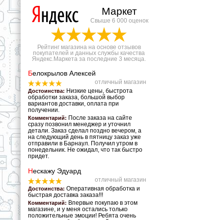
Маркет
Свыше 6 000 оценок
Рейтинг магазина на основе отзывов
покупателей и данных службы качества
Яндекс.Маркета за последние 3 месяца.
Б
елокрылов Алексей
отличный магазин
Низкие цены, быстрота
Достоинства:
обработки заказа, большой выбор
вариантов доставки, оплата при
получении.
После заказа на сайте
Комментарий:
сразу позвонил менеджер и уточнил
детали. Заказ сделал поздно вечером, а
на следующий день в пятницу заказ уже
отправили в Барнаул. Получил утром в
понедельник. Не ожидал, что так быстро
придет.
Н
ескажу Эдуард
отличный магазин
Оперативная обработка и
Достоинства:
быстрая доставка заказа!!!
Впервые покупаю в этом
Комментарий:
магазине, и у меня остались только
положительные эмоции! Ребята очень