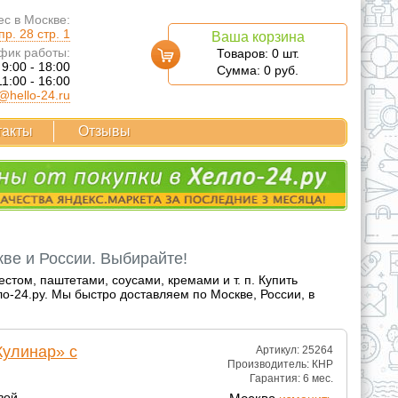
с в Москве:
р. 28 стр. 1
Ваша корзина
фик работы:
Товаров:
0
шт.
 9:00 - 18:00
Сумма:
0
руб.
11:00 - 16:00
@hello-24.ru
такты
Отзывы
кве и России. Выбирайте!
стом, паштетами, соусами, кремами и т. п. Купить
-24.ру. Мы быстро доставляем по Москве, России, в
Кулинар» с
Артикул: 25264
Производитель:
КНР
Гарантия:
6 мес.
вой.