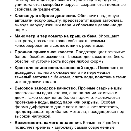
уничтожаются микробы и вирусы, сохраняются полезные
свойства ингредиентов.
Клапан для сброса давления.
Обеспечит надежную
автоматическую защиту, предотвратит взрыв автоклава,
выводя наружу излишки пара и сбрасывая давление до
нормы.
Манометр и термометр на крышке бака.
Упрощают
контроль, позволяют точно соблюдать режимы
консервирования в соответствии с рецептами.
Прочная прижимная кассета.
Предотвращает вскрытие
банок - бомбаж исключен. Плоское дно кассетного блока
обеспечит устойчивость посуде любой формы.
Кран для слива использованной воды.
Позволяет, не
дожидаясь полного охлаждения и не перемещая
тяжелый автоклав с банками, слить воду, подставив тазик
или подключив шланг.
Высокое заводское качество.
Прочные сварные швы
расположены вдоль стенок, а не на линии их стыка с
дном. Такое соединение более надежно: исключается
протекание воды, выход пара или разрывы. Особая
форма диффузного дна с лазом повышает жесткость,
предотвращает прогибание металла, находящегося под
высокой нагрузкой.
Возможность самогоноварения.
Кламп на 2 дюйма
позволяет крепить к автоклаву самые современные