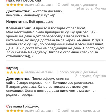
Н
аталия Новосёлова
отличный магазин
Способ покупки: доставка
24 августа, Москва
Достоинства:
Быстрота доставки,
вежливый менеджер и курьер
Недостатки:
Всё прекрасно
Комментарий:
Я просто в восторге от сервиса!
Мне необходимо было приобрести сушку для овощей,
урожай на даче ждет переработку. Стала искать в
интернете, но везде доставка была через 5-6 дней. И тут я
нашла свою сушку , по обалденный цене в этом магазине!
Да ещё и с доставкой на следующий же день. Просто чудо!
Хочу сказать менеджеру Николаю огромное спасибо за
отзывчивость))))
э
дуард
отличный магазин
Способ покупки: доставка
21 августа, Ступино
Достоинства:
После оформления на
сайте быстро перезвонили. Вежливо все рассказали.
Быстрая доставка. Качество товара соответствует
описанию. Цена в полтора раза ниже чем в магазине
родного города.
С
ветлана Грищенко
отличный магазин
Способ покупки: самовывоз