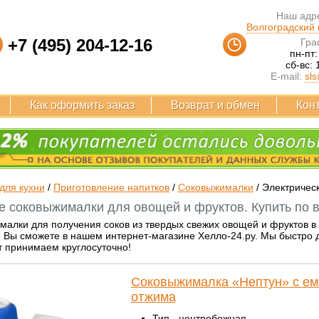
Наш адре
Волгоградский п
+7 (495) 204-12-16
Гра
пн-пт:
сб-вс: 
E-mail:
sls
Как оформить заказ
Возврат и обмен
Кон
для кухни
/
Приготовление напитков
/
Соковыжималки
/
Электричес
е соковыжималки для овощей и фруктов. Купить по в
алки для получения соков из твердых свежих овощей и фруктов в
 Вы сможете в нашем интернет-магазине Хелло-24.ру. Мы быстро д
т принимаем круглосуточно!
Соковыжималка «Нептун» с ем
отжима
Тип - центробежная.