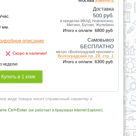
Москва
изменить
Доставка
500
руб.
/час.
в пределах МКАД, Новокосино,
Митино, Бутово, Жулебино
0 мм.
Итого к оплате: 6800 руб.
Самовывоз
одробное описание
БЕСПЛАТНО
×
метро «Волгоградский проспект»
Скоро в наличии!
Волгоградский пр. 28, стр. 1
Итого к оплате: 6300 руб.
 3 НЕДЕЛИ!
Купить в 1 клик
нем виде товара носит справочный характер и
те Ctrl+Enter
.
(не работает в браузерах Internet Explorer)