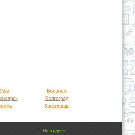
Уфа
Воронеж
сноярск
Волгоград
Пермь
Краснодар
Наш адрес: