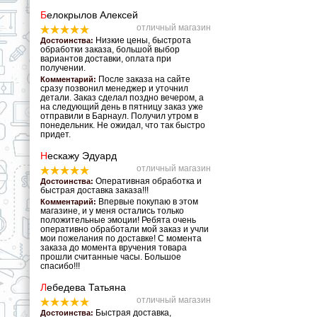
Б
елокрылов Алексей
отличный магазин
Низкие цены, быстрота
Достоинства:
обработки заказа, большой выбор
вариантов доставки, оплата при
получении.
После заказа на сайте
Комментарий:
сразу позвонил менеджер и уточнил
детали. Заказ сделал поздно вечером, а
на следующий день в пятницу заказ уже
отправили в Барнаул. Получил утром в
понедельник. Не ожидал, что так быстро
придет.
Н
ескажу Эдуард
отличный магазин
Оперативная обработка и
Достоинства:
быстрая доставка заказа!!!
Впервые покупаю в этом
Комментарий:
магазине, и у меня остались только
положительные эмоции! Ребята очень
оперативно обработали мой заказ и учли
мои пожелания по доставке! С момента
заказа до момента вручения товара
прошли считанные часы. Большое
спасибо!!!
Л
ебедева Татьяна
отличный магазин
Быстрая доставка,
Достоинства: