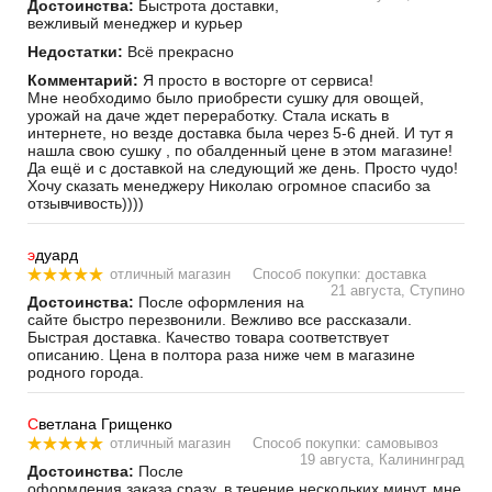
Достоинства:
Быстрота доставки,
вежливый менеджер и курьер
Недостатки:
Всё прекрасно
Комментарий:
Я просто в восторге от сервиса!
Мне необходимо было приобрести сушку для овощей,
урожай на даче ждет переработку. Стала искать в
интернете, но везде доставка была через 5-6 дней. И тут я
нашла свою сушку , по обалденный цене в этом магазине!
Да ещё и с доставкой на следующий же день. Просто чудо!
Хочу сказать менеджеру Николаю огромное спасибо за
отзывчивость))))
э
дуард
отличный магазин
Способ покупки: доставка
21 августа, Ступино
Достоинства:
После оформления на
сайте быстро перезвонили. Вежливо все рассказали.
Быстрая доставка. Качество товара соответствует
описанию. Цена в полтора раза ниже чем в магазине
родного города.
С
ветлана Грищенко
отличный магазин
Способ покупки: самовывоз
19 августа, Калининград
Достоинства:
После
оформления заказа сразу, в течение нескольких минут, мне