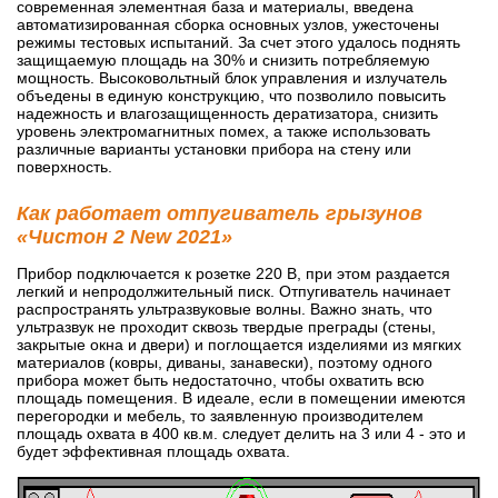
современная элементная база и материалы, введена
автоматизированная сборка основных узлов, ужесточены
режимы тестовых испытаний. За счет этого удалось поднять
защищаемую площадь на 30% и снизить потребляемую
мощность. Высоковольтный блок управления и излучатель
объедены в единую конструкцию, что позволило повысить
надежность и влагозащищенность дератизатора, снизить
уровень электромагнитных помех, а также использовать
различные варианты установки прибора на стену или
поверхность.
Как работает отпугиватель грызунов
«Чистон 2 New 2021»
Прибор подключается к розетке 220 В, при этом раздается
легкий и непродолжительный писк. Отпугиватель начинает
распространять ультразвуковые волны. Важно знать, что
ультразвук не проходит сквозь твердые преграды (стены,
закрытые окна и двери) и поглощается изделиями из мягких
материалов (ковры, диваны, занавески), поэтому одного
прибора может быть недостаточно, чтобы охватить всю
площадь помещения. В идеале, если в помещении имеются
перегородки и мебель, то заявленную производителем
площадь охвата в 400 кв.м. следует делить на 3 или 4 - это и
будет эффективная площадь охвата.