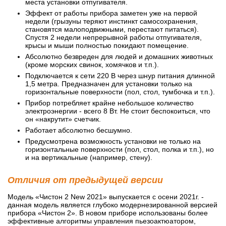
места установки отпугивателя.
Эффект от работы прибора заметен уже на первой
недели (грызуны теряют инстинкт самосохранения,
становятся малоподвижными, перестают питаться).
Спустя 2 недели непрерывной работы отпугивателя,
крысы и мыши полностью покидают помещение.
Абсолютно безвреден для людей и домашних животных
(кроме морских свинок, хомячков и т.п.).
Подключается к сети 220 В через шнур питания длинной
1,5 метра. Предназначен для установки только на
горизонтальные поверхности (пол, стол, тумбочка и т.п.).
Прибор потребляет крайне небольшое количество
электроэнергии - всего 8 Вт. Не стоит беспокоиться, что
он «накрутит» счетчик.
Работает абсолютно бесшумно.
Предусмотрена возможность установки не только на
горизонтальные поверхности (пол, стол, полка и т.п.), но
и на вертикальные (например, стену).
Отличия от предыдущей версии
Модель «Чистон 2 New 2021» выпускается с осени 2021г. -
данная модель является глубоко модернезированной версией
прибора «Чистон 2». В новом приборе использованы более
эффективные алгоритмы управления пьезоактюатором,