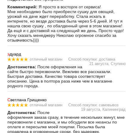
Комментарий:
Я просто в восторге от сервиса!
Мне необходимо было приобрести сушку для овощей,
урожай на даче ждет переработку. Стала искать в
интернете, но везде доставка была через 5-6 дней. И тут я
нашла свою сушку , по обалденный цене в этом магазине!
Да ещё и с доставкой на следующий же день. Просто чудо!
Хочу сказать менеджеру Николаю огромное спасибо за
отзывчивость))))
э
дуард
отличный магазин
Способ покупки: доставка
21 августа, Ступино
Достоинства:
После оформления на
сайте быстро перезвонили. Вежливо все рассказали.
Быстрая доставка. Качество товара соответствует
описанию. Цена в полтора раза ниже чем в магазине
родного города.
С
ветлана Грищенко
отличный магазин
Способ покупки: самовывоз
19 августа, Калининград
Достоинства:
После
оформления заказа сразу, в течение нескольких минут, мне
перезвонили с магазина, и мы обсудили все нюансы по
оплате и пересылке моей покупки. Посылка была
оправлена в оговоренные сроки, без задержек.