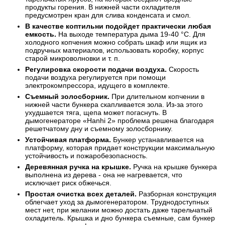
продукты горения. В нижней части охладителя
предусмотрен кран для слива конденсата и смол.
В качестве коптильни подойдет практически любая
емкость.
На выходе температура дыма 19-40 °C. Для
холодного копчения можно собрать шкаф или ящик из
подручных материалов, использовать коробку, корпус
старой микроволновки и т. п.
Регулировка скорости подачи воздуха.
Скорость
подачи воздуха регулируется при помощи
электрокомпрессора, идущего в комплекте.
Съемный золосборник.
При длительном копчении в
нижней части бункера скапливается зола. Из-за этого
ухудшается тяга, щепа может погаснуть. В
дымогенераторе «Hanhi 2» проблема решена благодаря
решетчатому дну и съемному золосборнику.
Устойчивая платформа.
Бункер устанавливается на
платформу, которая придает конструкции максимальную
устойчивость и пожаробезопасность.
Деревянная ручка на крышке.
Ручка на крышке бункера
выполнена из дерева - она не нагревается, что
исключает риск обжечься.
Простая очистка всех деталей.
Разборная конструкция
облегчает уход за дымогенератором. Труднодоступных
мест нет, при желании можно достать даже тарельчатый
охладитель. Крышка и дно бункера съемные, сам бункер