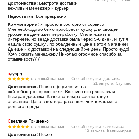
Достоинства:
Быстрота доставки,
вежливый менеджер и курьер
Недостатки:
Всё прекрасно
Комментарий:
Я просто в восторге от сервиса!
Мне необходимо было приобрести сушку для овощей,
урожай на даче ждет переработку. Стала искать в
интернете, но везде доставка была через 5-6 дней. И тут я
нашла свою сушку , по обалденный цене в этом магазине!
Да ещё и с доставкой на следующий же день. Просто чудо!
Хочу сказать менеджеру Николаю огромное спасибо за
отзывчивость))))
э
дуард
отличный магазин
Способ покупки: доставка
21 августа, Ступино
Достоинства:
После оформления на
сайте быстро перезвонили. Вежливо все рассказали.
Быстрая доставка. Качество товара соответствует
описанию. Цена в полтора раза ниже чем в магазине
родного города.
С
ветлана Грищенко
отличный магазин
Способ покупки: самовывоз
19 августа, Калининград
Достоинства:
После