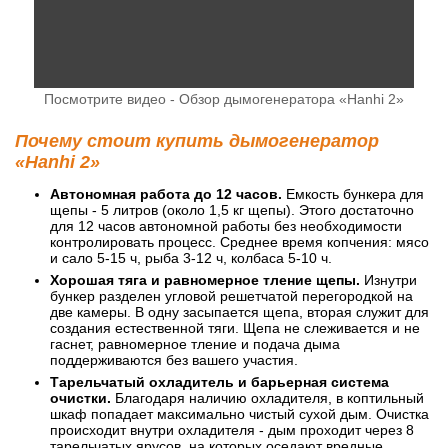
Посмотрите видео - Обзор дымогенератора «Hanhi 2»
Почему стоит купить дымогенератор
«Hanhi 2»
Автономная работа до 12 часов.
Емкость бункера для
щепы - 5 литров (около 1,5 кг щепы). Этого достаточно
для 12 часов автономной работы без необходимости
контролировать процесс. Среднее время копчения: мясо
и сало 5-15 ч, рыба 3-12 ч, колбаса 5-10 ч.
Хорошая тяга и равномерное тление щепы.
Изнутри
бункер разделен угловой решетчатой перегородкой на
две камеры. В одну засыпается щепа, вторая служит для
создания естественной тяги. Щепа не слеживается и не
гаснет, равномерное тление и подача дыма
поддерживаются без вашего участия.
Тарельчатый охладитель и барьерная система
очистки.
Благодаря наличию охладителя, в коптильный
шкаф попадает максимально чистый сухой дым. Очистка
происходит внутри охладителя - дым проходит через 8
тарельчатых ярусов, на которых оседают вредные