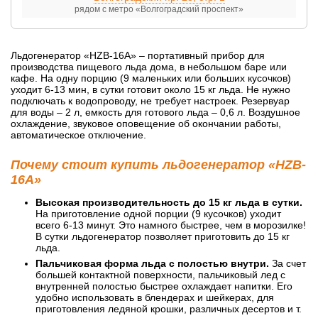
рядом с метро «Волгоградский проспект»
Льдогенератор «HZB-16A» – портативный прибор для
производства пищевого льда дома, в небольшом баре или
кафе. На одну порцию (9 маленьких или больших кусочков)
уходит 6-13 мин, в сутки готовит около 15 кг льда. Не нужно
подключать к водопроводу, не требует настроек. Резервуар
для воды – 2 л, емкость для готового льда – 0,6 л. Воздушное
охлаждение, звуковое оповещение об окончании работы,
автоматическое отключение.
Почему стоит купить льдогенератор «HZB-
16A»
Высокая производительность до 15 кг льда в сутки.
На приготовление одной порции (9 кусочков) уходит
всего 6-13 минут. Это намного быстрее, чем в морозилке!
В сутки льдогенератор позволяет приготовить до 15 кг
льда.
Пальчиковая форма льда с полостью внутри.
За счет
большей контактной поверхности, пальчиковый лед с
внутренней полостью быстрее охлаждает напитки. Его
удобно использовать в блендерах и шейкерах, для
приготовления ледяной крошки, различных десертов и т.