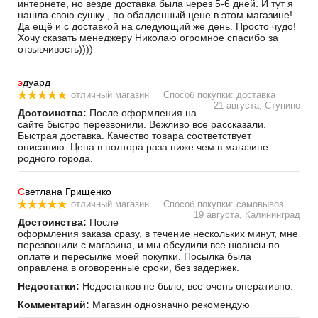
интернете, но везде доставка была через 5-6 дней. И тут я
нашла свою сушку , по обалденный цене в этом магазине!
Да ещё и с доставкой на следующий же день. Просто чудо!
Хочу сказать менеджеру Николаю огромное спасибо за
отзывчивость))))
э
дуард
отличный магазин
Способ покупки: доставка
21 августа, Ступино
Достоинства:
После оформления на
сайте быстро перезвонили. Вежливо все рассказали.
Быстрая доставка. Качество товара соответствует
описанию. Цена в полтора раза ниже чем в магазине
родного города.
С
ветлана Грищенко
отличный магазин
Способ покупки: самовывоз
19 августа, Калининград
Достоинства:
После
оформления заказа сразу, в течение нескольких минут, мне
перезвонили с магазина, и мы обсудили все нюансы по
оплате и пересылке моей покупки. Посылка была
оправлена в оговоренные сроки, без задержек.
Недостатки:
Недостатков не было, все очень оперативно.
Комментарий:
Магазин однозначно рекомендую