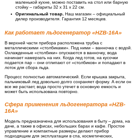
маленькой кухне, можно поставить на стол или барную
стойку – габариты 32 х 31 х 22 см.
Оригинальный товар.
Наш магазин – официальный
дилер производителя. Гарантия 12 месяцев.
Как работает льдогенератор «HZB-16A»
В верхней части прибора расположена трубка с
металлическими «столбиками». Под ними – ванночка с водой.
Охлажденные «столбики» опускаются в ванночку, вода
начинает намерзать на них. Когда лед готов, на кусочки
подается пар – они отлипают от «столбиков» и попадают в
лоток для сбора льда.
Процесс полностью автоматический. Если крышка закрыта,
пальчиковый лед довольно долго сохраняет форму. А если он
все же растает, вода просто утечет в основную емкость и
может быть использована повторно.
Сфера применения льдогенератора «HZB-
16A»
Модель предназначена для использования в быту – дома, на
даче, а также в офисах, небольших барах и кафе. Простое
управление и компактные размеры делают прибор
подходящим для эксплуатации в спа, косметических,