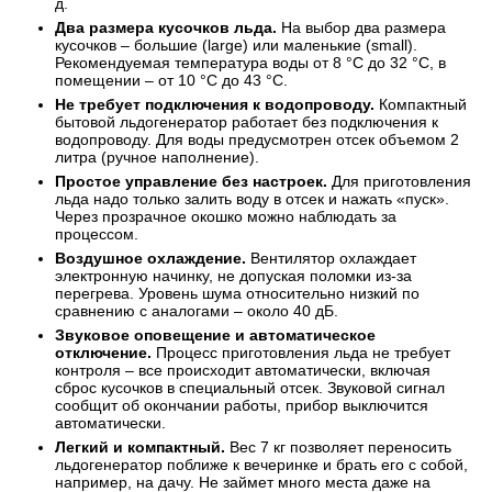
д.
Два размера кусочков льда.
На выбор два размера
кусочков – большие (large) или маленькие (small).
Рекомендуемая температура воды от 8 °C до 32 °C, в
помещении – от 10 °C до 43 °C.
Не требует подключения к водопроводу.
Компактный
бытовой льдогенератор работает без подключения к
водопроводу. Для воды предусмотрен отсек объемом 2
литра (ручное наполнение).
Простое управление без настроек.
Для приготовления
льда надо только залить воду в отсек и нажать «пуск».
Через прозрачное окошко можно наблюдать за
процессом.
Воздушное охлаждение.
Вентилятор охлаждает
электронную начинку, не допуская поломки из-за
перегрева. Уровень шума относительно низкий по
сравнению с аналогами – около 40 дБ.
Звуковое оповещение и автоматическое
отключение.
Процесс приготовления льда не требует
контроля – все происходит автоматически, включая
сброс кусочков в специальный отсек. Звуковой сигнал
сообщит об окончании работы, прибор выключится
автоматически.
Легкий и компактный.
Вес 7 кг позволяет переносить
льдогенератор поближе к вечеринке и брать его с собой,
например, на дачу. Не займет много места даже на