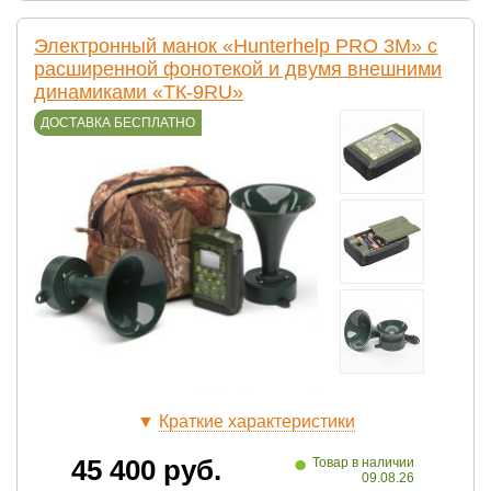
Электронный манок «Hunterhelp PRO 3M» с
расширенной фонотекой и двумя внешними
динамиками «ТК-9RU»
ДОСТАВКА БЕСПЛАТНО
▼
Краткие характеристики
•
45 400
руб.
Товар в наличии
09.08.26