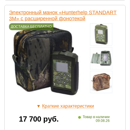
Электронный манок «Hunterhelp STANDART
3M» с расширенной фонотекой
ДОСТАВКА БЕСПЛАТНО
▼
Краткие характеристики
•
17 700
руб.
Товар в наличии
09.08.26