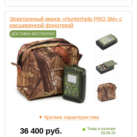
Электронный манок «Hunterhelp PRO 3M» с
расширенной фонотекой
ДОСТАВКА БЕСПЛАТНО
▼
Краткие характеристики
•
36 400
руб.
Товар в наличии
09.08.26