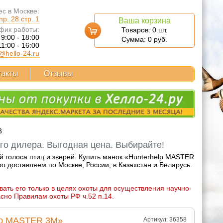
с в Москве:
р. 28 стр. 1
Ваша корзина
фик работы:
Товаров:
0
шт.
 9:00 - 18:00
Сумма:
0
руб.
11:00 - 16:00
@hello-24.ru
такты
Отзывы
3
го дилера. Выгодная цена. Выбирайте!
 голоса птиц и зверей. Купить манок «Hunterhelp MASTER
 доставляем по Москве, России, в Казахстан и Беларусь.
вать его только в целях охоты для осуществления научно-
асно Правилам охоты РФ ч.52 п.14.
lp MASTER 3M»
Артикул: 36358