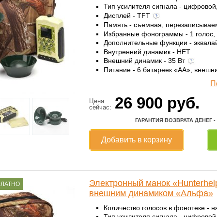
Тип усилителя сигнала - цифровой
Дисплей - TFT
Память - съемная, перезаписыва
Избранные фонограммы - 1 голос,
Дополнительные функции - эквала
Внутренний динамик - НЕТ
Внешний динамик - 35 Вт
Питание - 6 батареек «AА», внешн
П
26 900
руб.
Цена
сейчас:
ГАРАНТИЯ ВОЗВРАТА ДЕНЕГ -
Добавить в корзину
Электронный манок «Hunterhe
ПЛАТНО
внешним динамиком «Альфа»
Количество голосов в фонотеке - н
Тип усилителя сигнала - цифровой