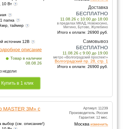
, 10 Вт
Доставка
БЕСПЛАТНО
емая
11.08.26 с 10:00 до 18:00
 1 папка
в пределах МКАД, Новокосино,
йзер, таймер
Митино, Бутово, Жулебино
Итого к оплате: 26900 руб.
Самовывоз
ий источник 12В
БЕСПЛАТНО
одробное описание
11.08.26 с 9:00 до 19:00
•
метро «Волгоградский проспект»
Товар в наличии
Волгоградский пр. 28, стр. 1
08.08.26
Итого к оплате: 26900 руб.
 3 НЕДЕЛИ!
Купить в 1 клик
lp MASTER 3M» с
Артикул: 11239
Производитель:
Россия
Гарантия:
12 мес.
а выбор (см. описание!)
Москва
изменить
, 10 Вт