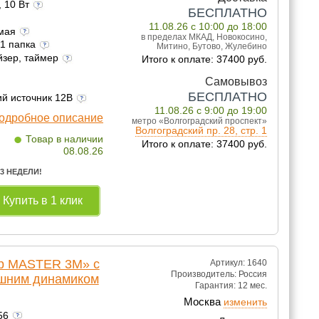
, 10 Вт
БЕСПЛАТНО
11.08.26 с 10:00 до 18:00
емая
в пределах МКАД, Новокосино,
 1 папка
Митино, Бутово, Жулебино
йзер, таймер
Итого к оплате: 37400 руб.
Самовывоз
БЕСПЛАТНО
ий источник 12В
11.08.26 с 9:00 до 19:00
одробное описание
метро «Волгоградский проспект»
Волгоградский пр. 28, стр. 1
•
Товар в наличии
Итого к оплате: 37400 руб.
08.08.26
 3 НЕДЕЛИ!
Купить в 1 клик
lp MASTER 3M» с
Артикул: 1640
Производитель:
Россия
ешним динамиком
Гарантия:
12 мес.
Москва
изменить
156