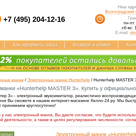
Наш адре
Волгоградский п
+7 (495) 204-12-16
Гра
пн-пт:
сб-вс: 
E-mail:
sls
Как оформить заказ
Возврат и обмен
Кон
онные манки
/
Электронные манки Hunterhelp
/
Hunterhelp MASTER 
манки «Hunterhelp MASTER 3». Купить у официально
ер 3» - электронный звукоимитатор, реалистично воспроизводящий
ене Вы сможете в нашем интернет-магазине Хелло-24.ру. Мы быстро
т принимаем круглосуточно!
 у нас электронный манок, Вы даете согласие, что будете использо
й деятельности, а также в целях регулирования численности, согл
Электронный манок «Hunterhe
ПЛАТНО