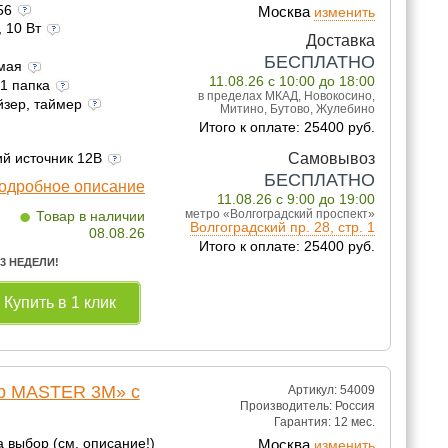
156
Москва
изменить
, 10 Вт
Доставка
БЕСПЛАТНО
емая
11.08.26 с 10:00 до 18:00
 1 папка
в пределах МКАД, Новокосино,
йзер, таймер
Митино, Бутово, Жулебино
Итого к оплате: 25400 руб.
Самовывоз
ий источник 12В
БЕСПЛАТНО
одробное описание
11.08.26 с 9:00 до 19:00
•
метро «Волгоградский проспект»
Товар в наличии
Волгоградский пр. 28, стр. 1
08.08.26
Итого к оплате: 25400 руб.
 3 НЕДЕЛИ!
Купить в 1 клик
lp MASTER 3M» с
Артикул: 54009
Производитель:
Россия
Гарантия:
12 мес.
а выбор (см. описание!)
Москва
изменить