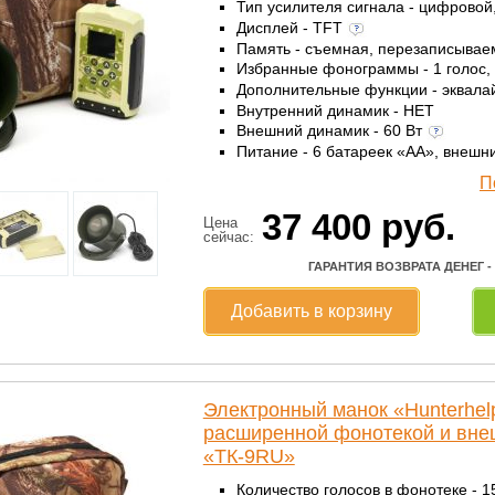
Тип усилителя сигнала - цифровой
Дисплей - TFT
Память - съемная, перезаписыва
Избранные фонограммы - 1 голос,
Дополнительные функции - эквала
Внутренний динамик - НЕТ
Внешний динамик - 60 Вт
Питание - 6 батареек «AА», внешн
П
37 400
руб.
Цена
сейчас:
ГАРАНТИЯ ВОЗВРАТА ДЕНЕГ -
Добавить в корзину
Электронный манок «Hunterhe
расширенной фонотекой и вн
«ТК-9RU»
Количество голосов в фонотеке - 