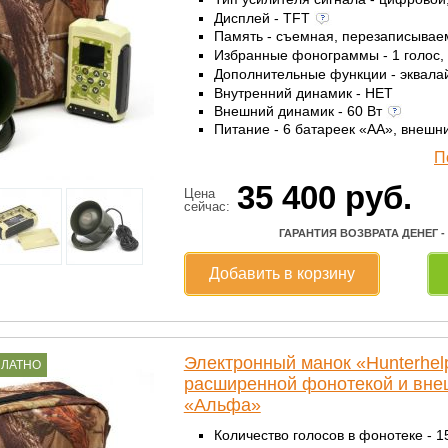
Дисплей - TFT
Память - съемная, перезаписыва
Избранные фонограммы - 1 голос,
Дополнительные функции - эквала
Внутренний динамик - НЕТ
Внешний динамик - 60 Вт
Питание - 6 батареек «AА», внешн
П
35 400
руб.
Цена
сейчас:
ГАРАНТИЯ ВОЗВРАТА ДЕНЕГ -
Добавить в корзину
Электронный манок «Hunterhe
ПЛАТНО
расширенной фонотекой и вн
«Альфа»
Количество голосов в фонотеке - 