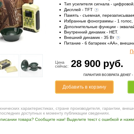
Тип усилителя сигнала - цифровой
Дисплей - TFT
Память - съемная, перезаписыва
Избранные фонограммы - 1 голос,
Дополнительные функции - эквала
Внутренний динамик - НЕТ.
Внешний динамик - 35 Вт
Питание - 6 батареек «AА», внешн
П
28 900
руб.
Цена
сейчас:
ГАРАНТИЯ ВОЗВРАТА ДЕНЕГ -
Добавить в корзину
нических характеристиках, стране производителя, гарантии, внеш
последних доступных к моменту публикации сведениях.
писании товара? Сообщите нам! Выделите текст с ошибкой и нажми