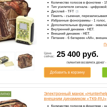
Количество голосов в фонотеке - 
Тип усилителя сигнала - цифровой
Дисплей - TFT
Память - съемная, перезаписыва
Избранные фонограммы - 1 голос,
Дополнительные функции - эквала
Внутренний динамик - НЕТ.
Внешний динамик - НЕТ.
Питание - 6 батареек «AА», внешн
П
25 400
руб.
Цена
сейчас:
ГАРАНТИЯ ВОЗВРАТА ДЕНЕГ -
Добавить в корзину
Электронный манок «Hunterhe
ПЛАТНО
внешним динамиком «ТК9-RU»
Количество голосов в фонотеке - н