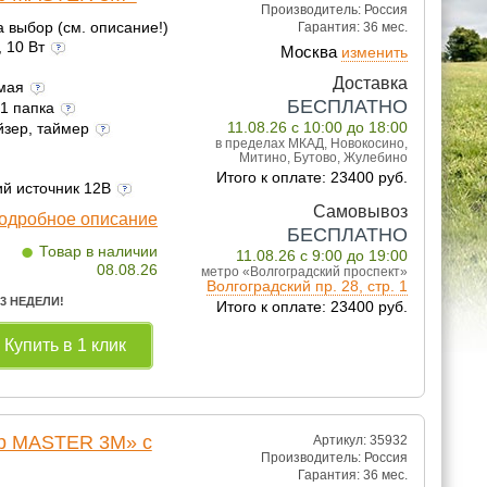
Производитель:
Россия
а выбор (см. описание!)
Гарантия:
36 мес.
, 10 Вт
Москва
изменить
Доставка
емая
БЕСПЛАТНО
 1 папка
11.08.26 с 10:00 до 18:00
йзер, таймер
в пределах МКАД, Новокосино,
Митино, Бутово, Жулебино
Итого к оплате: 23400 руб.
ий источник 12В
Самовывоз
одробное описание
БЕСПЛАТНО
•
Товар в наличии
11.08.26 с 9:00 до 19:00
08.08.26
метро «Волгоградский проспект»
Волгоградский пр. 28, стр. 1
 3 НЕДЕЛИ!
Итого к оплате: 23400 руб.
Купить в 1 клик
lp MASTER 3M» с
Артикул: 35932
Производитель:
Россия
Гарантия:
36 мес.