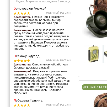
Яндекс.Маркета за последние 3 месяца.
Б
елокрылов Алексей
отличный магазин
Низкие цены, быстрота
Достоинства:
обработки заказа, большой выбор
вариантов доставки, оплата при
получении.
После заказа на сайте
Комментарий:
сразу позвонил менеджер и уточнил
детали. Заказ сделал поздно вечером, а
на следующий день в пятницу заказ уже
отправили в Барнаул. Получил утром в
понедельник. Не ожидал, что так быстро
придет.
Н
ескажу Эдуард
отличный магазин
Оперативная обработка и
Достоинства:
быстрая доставка заказа!!!
Впервые покупаю в этом
Комментарий:
магазине, и у меня остались только
положительные эмоции! Ребята очень
оперативно обработали мой заказ и учли
мои пожелания по доставке! С момента
заказа до момента вручения товара
ДОСТАВКА БЕС
прошли считанные часы. Большое
спасибо!!!
Л
ебедева Татьяна
отличный магазин