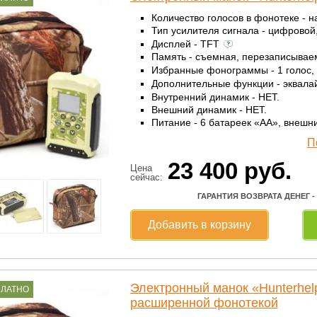
Количество голосов в фонотеке - н
Тип усилителя сигнала - цифровой
Дисплей - TFT
Память - съемная, перезаписыва
Избранные фонограммы - 1 голос,
Дополнительные функции - эквала
Внутренний динамик - НЕТ.
Внешний динамик - НЕТ.
Питание - 6 батареек «AА», внешн
П
23 400
руб.
Цена
сейчас:
ГАРАНТИЯ ВОЗВРАТА ДЕНЕГ -
Добавить в корзину
Электронный манок «Hunterhe
ПЛАТНО
расширенной фонотекой