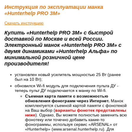
Инструкция по эксплуатации манка
«Hunterhelp PRO 3M»
Скачать инструкцию
Купить «Hunterhelp PRO 3M» с быстрой
доставкой по Москве и всей России.
Электронный манок «Hunterhelp PRO 3M» с
двумя динамиками «Hunterhelp Альфа» по
минимальной розничной цене
производителя!
установлен новый усилитель мощностью 25 Вт (ранее
был на 10 Вт);
обновился Wi-fi модуль для подключения пульта ДУ -
теперь пульт ДУ подключается к манку по Wi-fi.
Съемная карта памяти с возможностью
обновления фонограмм через Интернет.
Манок
комплектуется съемной картой памяти с фонотекой
на Ваш выбор (
варианты фонотек представлены
ниже
). Однако, Вы можете полностью заменить всю
фонотеку или точечно добавить какие-то
фонограммы, используя сервис «АRSENAL» от
«Hunterhelp» (www.arsenal.hunterhelp.ru). Для