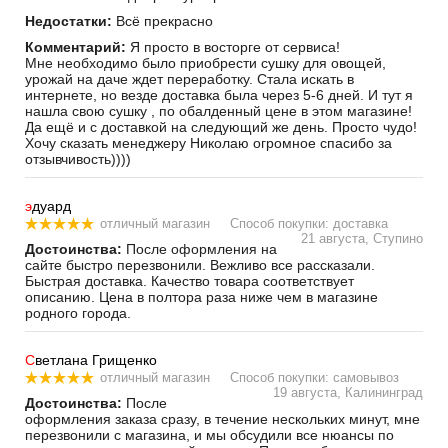
Недостатки:
Всё прекрасно
Комментарий:
Я просто в восторге от сервиса!
Мне необходимо было приобрести сушку для овощей,
урожай на даче ждет переработку. Стала искать в
интернете, но везде доставка была через 5-6 дней. И тут я
нашла свою сушку , по обалденный цене в этом магазине!
Да ещё и с доставкой на следующий же день. Просто чудо!
Хочу сказать менеджеру Николаю огромное спасибо за
отзывчивость))))
э
дуард
отличный магазин
Способ покупки: доставка
21 августа, Ступино
Достоинства:
После оформления на
сайте быстро перезвонили. Вежливо все рассказали.
Быстрая доставка. Качество товара соответствует
описанию. Цена в полтора раза ниже чем в магазине
родного города.
С
ветлана Грищенко
отличный магазин
Способ покупки: самовывоз
19 августа, Калининград
Достоинства:
После
оформления заказа сразу, в течение нескольких минут, мне
перезвонили с магазина, и мы обсудили все нюансы по