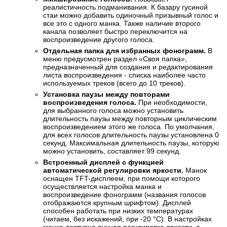
реалистичность подманивания. К базару гусиной
стаи можно добавить одиночный призывный голос и
все это с одного манка. Также наличие второго
канала позволяет быстро переключится на
воспроизведение другого голоса.
Отдельная папка для избранных фонограмм.
В
меню предусмотрен раздел «Своя папка»,
предназначенный для создания и редактирования
листа воспроизведения - списка наиболее часто
используемых треков (всего до 10 треков).
Установка паузы между повторами
воспроизведения голоса.
При необходимости,
для выбранного голоса можно установить
длительность паузы между повторным циклическим
воспроизведением этого же голоса. По умолчания,
для всех голосов длительность паузы установлена 0
секунд. Максимальная длительность паузы, которую
можно установить, составляет 99 секунд.
Встроенный дисплей с функцией
автоматической регулировки яркости.
Манок
оснащен TFT-дисплеем, при помощи которого
осуществляется настройка манка и
воспроизведение фонограмм (названия голосов
отображаются крупным шрифтом). Дисплей
способен работать при низких температурах
(читаем, без искажений, при -20 °С). В настройках
манка доступна ручная регулировка яркости, а