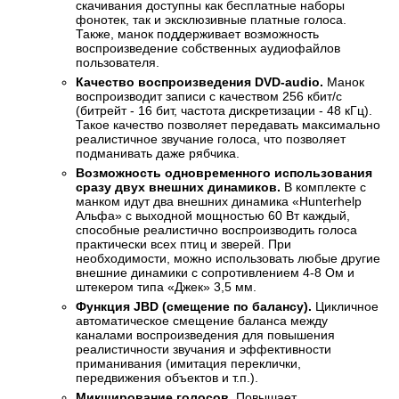
скачивания доступны как бесплатные наборы
фонотек, так и эксклюзивные платные голоса.
Также, манок поддерживает возможность
воспроизведение собственных аудиофайлов
пользователя.
Качество воспроизведения DVD-audio.
Манок
воспроизводит записи с качеством 256 кбит/с
(битрейт - 16 бит, частота дискретизации - 48 кГц).
Такое качество позволяет передавать максимально
реалистичное звучание голоса, что позволяет
подманивать даже рябчика.
Возможность одновременного использования
сразу двух внешних динамиков.
В комплекте с
манком идут два внешних динамика «Hunterhelp
Альфа» с выходной мощностью 60 Вт каждый,
способные реалистично воспроизводить голоса
практически всех птиц и зверей. При
необходимости, можно использовать любые другие
внешние динамики с сопротивлением 4-8 Ом и
штекером типа «Джек» 3,5 мм.
Функция JBD (смещение по балансу).
Цикличное
автоматическое смещение баланса между
каналами воспроизведения для повышения
реалистичности звучания и эффективности
приманивания (имитация переклички,
передвижения объектов и т.п.).
Микширование голосов.
Повышает