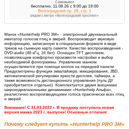
Самовывоз
бесплатно
,
11.08.26 с 9:00 до 19:00
Волгоградский пр. 28, стр. 1
рядом с метро «Волгоградский проспект»
Манок «Hunterhelp PRO 3M» - электронный двухканальный
имитатор голосов птиц и зверей. Воспроизводит звуковую
информацию, записанную в специальном формате в виде
треков на съемную карту памяти. Качество воспроизведения -
DVD-audio (48 кГц, 16 бит). Оснащен TFT дисплеем,
позволяющим комфортно произвести настройки и выбор
необходимой фонограммы. Управление манком
осуществляется при помощи кнопок на передней панели.
Предусмотрены функции эквалайзера, микширования, JBD,
автоматической регулировки яркости дисплея, таймера, а
также возможность дистанционного управления (пуль ДУ
приобретается отдельно). Комплектуется двумя внешними
широкодиапазонными динамиками «Hunterhelp Альфа»,
реалистично воспроизводящими голоса практически всех птиц
и зверей.
Внимание! С 31.03.2023 г. В продажу поступила новая
версия манка 2023 г. выпуска! Основные отличия:
Почему следует купить «Hunterhelp PRO 3M»