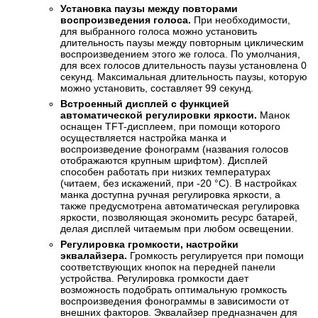
Установка паузы между повторами
воспроизведения голоса.
При необходимости,
для выбранного голоса можно установить
длительность паузы между повторным циклическим
воспроизведением этого же голоса. По умолчания,
для всех голосов длительность паузы установлена 0
секунд. Максимальная длительность паузы, которую
можно установить, составляет 99 секунд.
Встроенный дисплей с функцией
автоматической регулировки яркости.
Манок
оснащен TFT-дисплеем, при помощи которого
осуществляется настройка манка и
воспроизведение фонограмм (названия голосов
отображаются крупным шрифтом). Дисплей
способен работать при низких температурах
(читаем, без искажений, при -20 °С). В настройках
манка доступна ручная регулировка яркости, а
также предусмотрена автоматическая регулировка
яркости, позволяющая экономить ресурс батарей,
делая дисплей читаемым при любом освещении.
Регулировка громкости, настройки
эквалайзера.
Громкость регулируется при помощи
соответствующих кнопок на передней панели
устройства. Регулировка громкости дает
возможность подобрать оптимальную громкость
воспроизведения фонограммы в зависимости от
внешних факторов. Эквалайзер предназначен для