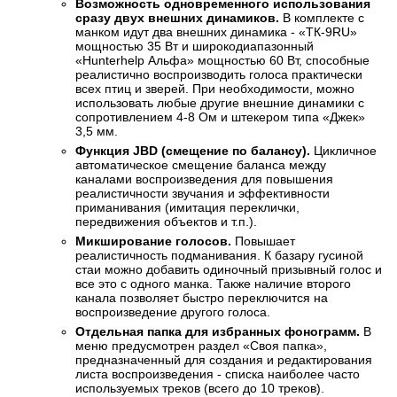
Возможность одновременного использования
сразу двух внешних динамиков.
В комплекте с
манком идут два внешних динамика - «ТК-9RU»
мощностью 35 Вт и широкодиапазонный
«Hunterhelp Альфа» мощностью 60 Вт, способные
реалистично воспроизводить голоса практически
всех птиц и зверей. При необходимости, можно
использовать любые другие внешние динамики с
сопротивлением 4-8 Ом и штекером типа «Джек»
3,5 мм.
Функция JBD (смещение по балансу).
Цикличное
автоматическое смещение баланса между
каналами воспроизведения для повышения
реалистичности звучания и эффективности
приманивания (имитация переклички,
передвижения объектов и т.п.).
Микширование голосов.
Повышает
реалистичность подманивания. К базару гусиной
стаи можно добавить одиночный призывный голос и
все это с одного манка. Также наличие второго
канала позволяет быстро переключится на
воспроизведение другого голоса.
Отдельная папка для избранных фонограмм.
В
меню предусмотрен раздел «Своя папка»,
предназначенный для создания и редактирования
листа воспроизведения - списка наиболее часто
используемых треков (всего до 10 треков).