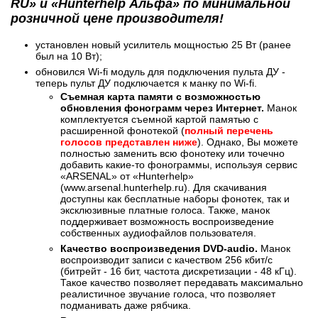
RU» и «Hunterhelp Альфа» по минимальной
розничной цене производителя!
установлен новый усилитель мощностью 25 Вт (ранее
был на 10 Вт);
обновился Wi-fi модуль для подключения пульта ДУ -
теперь пульт ДУ подключается к манку по Wi-fi.
Съемная карта памяти с возможностью
обновления фонограмм через Интернет.
Манок
комплектуется съемной картой памятью с
расширенной фонотекой (
полный перечень
голосов представлен ниже
). Однако, Вы можете
полностью заменить всю фонотеку или точечно
добавить какие-то фонограммы, используя сервис
«АRSENAL» от «Hunterhelp»
(www.arsenal.hunterhelp.ru). Для скачивания
доступны как бесплатные наборы фонотек, так и
эксклюзивные платные голоса. Также, манок
поддерживает возможность воспроизведение
собственных аудиофайлов пользователя.
Качество воспроизведения DVD-audio.
Манок
воспроизводит записи с качеством 256 кбит/с
(битрейт - 16 бит, частота дискретизации - 48 кГц).
Такое качество позволяет передавать максимально
реалистичное звучание голоса, что позволяет
подманивать даже рябчика.