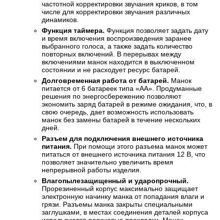
частотной корректировки звучания криков, в том
числе для корректировки звучания различных
динамиков.
Функция таймера.
Функция позволяет задать дату
и время включения воспроизведения заранее
выбранного голоса, а также задать количество
повторных включений. В перерывах между
включениями манок находится в выключенном
состоянии и не расходует ресурс батарей.
Долговременная работа от батарей.
Манок
питается от 6 батареек типа «АА». Продуманные
решения по энергосбережению позволяют
экономить заряд батарей в режиме ожидания, что, в
свою очередь, дает возможность использовать
манок без замены батарей в течение нескольких
дней.
Разъем для подключения внешнего источника
питания.
При помощи этого разъема манок может
питаться от внешнего источника питания 12 В, что
позволяет значительно увеличить время
непрерывной работы изделия.
Влагопылезащищенный и ударопрочный.
Прорезиненный корпус максимально защищает
электронную начинку манка от попадания влаги и
грязи. Разъемы манка закрыты специальными
заглушками, в местах соединения деталей корпуса
используются резиновые прокладки. Манок