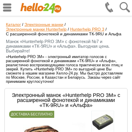
Каталог
/
Электронные манки
/
Электронные манки Hunterhelp
/
Hunterhelp PRO 3
/
С расширенной фонотекой и динамиками ТК-9RU и Альфа
Манок «Hunterhelp PRO 3M» с фонотекой №7 и
динамиками «ТК-9RU» и «Альфа». Выгодная цена.
Выбирайте!
«Hunterhelp PRO 3M» - электронный имитатор голосов с
расширенной фонотекой и динамиками «ТК-9RU» и «Альфа»,
реалистично воспроизводящими голоса практически всех птиц и
зверей. Купить «Hunterhelp PRO 3M» по выгодной цене Вы
сможете в нашем магазине Хелло-24.ру. Мы быстро доставляем
по Москве, России, в Казахстан и Беларусь. Заказы через сайт
принимаем круглосуточно!
Электронный манок «Hunterhelp PRO 3M» с
расширенной фонотекой и динамиками
«ТК-9RU» и «Альфа»
ДОСТАВКА БЕСПЛАТНО