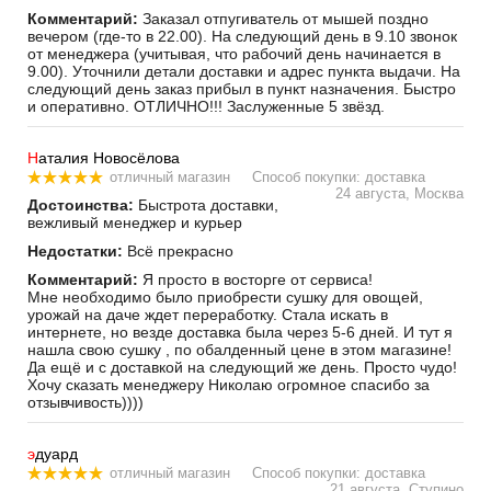
Комментарий:
Заказал отпугиватель от мышей поздно
вечером (где-то в 22.00). На следующий день в 9.10 звонок
от менеджера (учитывая, что рабочий день начинается в
9.00). Уточнили детали доставки и адрес пункта выдачи. На
следующий день заказ прибыл в пункт назначения. Быстро
и оперативно. ОТЛИЧНО!!! Заслуженные 5 звёзд.
Н
аталия Новосёлова
отличный магазин
Способ покупки: доставка
24 августа, Москва
Достоинства:
Быстрота доставки,
вежливый менеджер и курьер
Недостатки:
Всё прекрасно
Комментарий:
Я просто в восторге от сервиса!
Мне необходимо было приобрести сушку для овощей,
урожай на даче ждет переработку. Стала искать в
интернете, но везде доставка была через 5-6 дней. И тут я
нашла свою сушку , по обалденный цене в этом магазине!
Да ещё и с доставкой на следующий же день. Просто чудо!
Хочу сказать менеджеру Николаю огромное спасибо за
отзывчивость))))
э
дуард
отличный магазин
Способ покупки: доставка
21 августа, Ступино