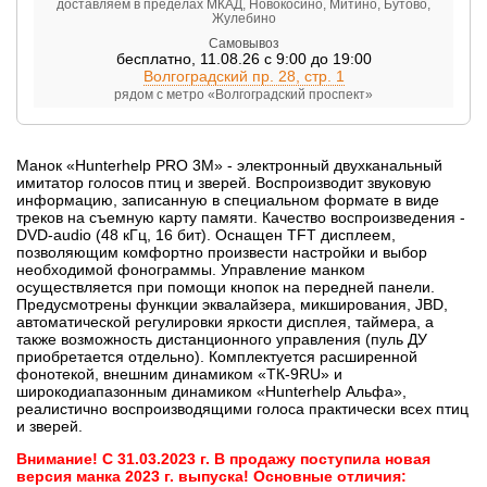
доставляем в пределах МКАД, Новокосино, Митино, Бутово,
Жулебино
Самовывоз
бесплатно
,
11.08.26 с 9:00 до 19:00
Волгоградский пр. 28, стр. 1
рядом с метро «Волгоградский проспект»
Манок «Hunterhelp PRO 3M» - электронный двухканальный
имитатор голосов птиц и зверей. Воспроизводит звуковую
информацию, записанную в специальном формате в виде
треков на съемную карту памяти. Качество воспроизведения -
DVD-audio (48 кГц, 16 бит). Оснащен TFT дисплеем,
позволяющим комфортно произвести настройки и выбор
необходимой фонограммы. Управление манком
осуществляется при помощи кнопок на передней панели.
Предусмотрены функции эквалайзера, микширования, JBD,
автоматической регулировки яркости дисплея, таймера, а
также возможность дистанционного управления (пуль ДУ
приобретается отдельно). Комплектуется расширенной
фонотекой, внешним динамиком «ТК-9RU» и
широкодиапазонным динамиком «Hunterhelp Альфа»,
реалистично воспроизводящими голоса практически всех птиц
и зверей.
Внимание! С 31.03.2023 г. В продажу поступила новая
версия манка 2023 г. выпуска! Основные отличия: