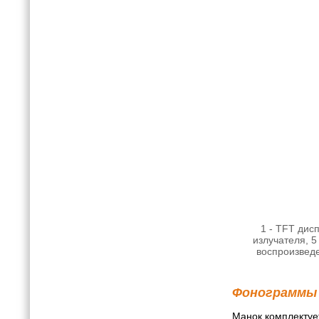
1 - TFT дис
излучателя, 5
воспроизведен
Фонограммы
Манок комплектуе