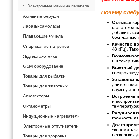
Электронные манки на перепела
Почему след
Активные беруши
Съемная ка
Лабазы-самолазы
фонотекой н
добавить как
Плавающие чучела
бесплатные н
Качество в
Снаряжение патронов
48 кГц). Так
Возможност
Ягдташ охотника
и штекер тип
GSM оборудование
Быстрый до
воспроизвед
Товары для рыбалки
Установка 
длительность
Товары для животных
паузы устано
Алкотестеры
Встроенный
и воспроизв
Октанометры
температурах
Регулировка
Индукционные нагреватели
громкости д
Долговремен
Электронные отпугиватели
экономить за
нескольких д
Товары для здоровья