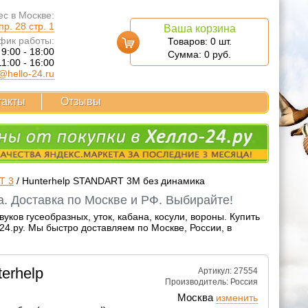
с в Москве:
р. 28 стр. 1
Ваша корзина
фик работы:
Товаров:
0
шт.
 9:00 - 18:00
Сумма:
0
руб.
11:00 - 16:00
@hello-24.ru
такты
Отзывы
T 3
/
Hunterhelp STANDART 3M без динамика
. Доставка по Москве и РФ. Выбирайте!
ков гусеобразных, уток, кабана, косули, вороны. Купить
4.ру. Мы быстро доставляем по Москве, России, в
erhelp
Артикул: 27554
Производитель:
Россия
Москва
изменить