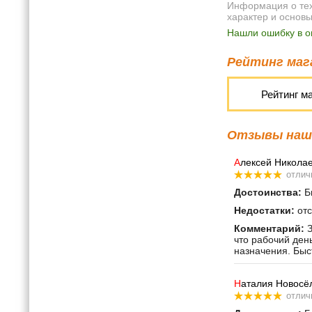
Информация о техн
характер и основ
Нашли ошибку в о
Рейтинг мага
Рейтинг м
Отзывы наши
А
лексей Никола
отлич
Достоинства:
Бы
Недостатки:
отс
Комментарий:
З
что рабочий ден
назначения. Быс
Н
аталия Новосё
отлич