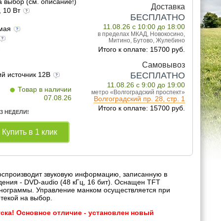
а выбор (см. описание!)
Доставка
, 10 Вт
БЕСПЛАТНО
11.08.26 с 10:00 до 18:00
емая
в пределах МКАД, Новокосино,
Митино, Бутово, Жулебино
Итого к оплате: 15700 руб.
Самовывоз
ий источник 12В
БЕСПЛАТНО
•
11.08.26 с 9:00 до 19:00
Товар в наличии
метро «Волгоградский проспект»
07.08.26
Волгоградский пр. 28, стр. 1
Итого к оплате: 15700 руб.
 3 НЕДЕЛИ!
Купить в 1 клик
Воспроизводит звуковую информацию, записанную в
ения - DVD-audio (48 кГц, 16 бит). Оснащен TFT
нограммы. Управление манком осуществляется при
текой на выбор.
пуска! Основное отличие - установлен новый