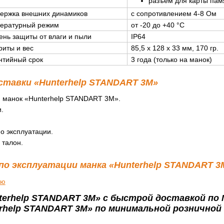
разъем для карты пам
ержка внешних динамиков
с сопротивлением 4-8 Ом
ературный режим
от -20 до +40 °С
ень защиты от влаги и пыли
IP64
риты и вес
85,5 x 128 x 33 мм, 170 гр.
нтийный срок
3 года (только на манок)
ставки «Hunterhelp STANDART 3M»
 манок «Hunterhelp STANDART 3M».
.
.
о эксплуатации.
 талон.
по эксплуатации манка «Hunterhelp STANDART 3
ию
terhelp STANDART 3M» с быстрой доставкой по 
erhelp STANDART 3M» по минимальной розничной