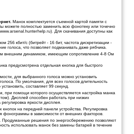
рнет.
Манок комплектуется съемной картой памяти с
 Вы можете полностью заменить всю фонотеку или точечно
ww.arsenal.hunterhelp.ru). Для скачивания доступны как
м 256 кбит/с (битрейт - 16 бит, частота дискретизации -
ние голоса, что позволяет подманивать даже рябчика.
м внешним динамиком, имеющим сопротивление 4-8 Ом
нка предусмотрена отдельная кнопка для быстрого
ости, для выбранного голоса можно установить
олоса. По умолчания, для всех голосов длительность
установить, составляет 99 секунд.
, при помощи которого осуществляется настройка манка
ом). Дисплей способен работать при низких
а регулировка яркости дисплея.
 кнопок на передней панели устройства. Регулировка
ия фонограммы в зависимости от внешних факторов.
». Продуманные решения по энергосбережению позволяют
ность использовать манок без замены батарей в течение