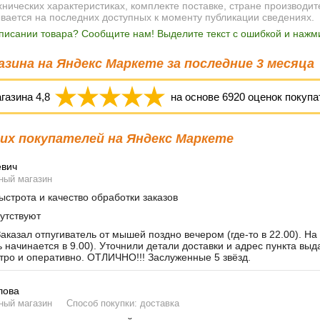
ических характеристиках, комплекте поставке, стране производит
ывается на последних доступных к моменту публикации сведениях.
писании товара? Сообщите нам! Выделите текст с ошибкой и нажми
зина на Яндекс Маркете за последние 3 месяца
агазина
4,8
на основе
6920
оценок покупа
х покупателей на Яндекс Маркете
евич
ный магазин
строта и качество обработки заказов
утствуют
аказал отпугиватель от мышей поздно вечером (где-то в 22.00). На
ь начинается в 9.00). Уточнили детали доставки и адрес пункта вы
тро и оперативно. ОТЛИЧНО!!! Заслуженные 5 звёзд.
лова
ный магазин
Способ покупки: доставка