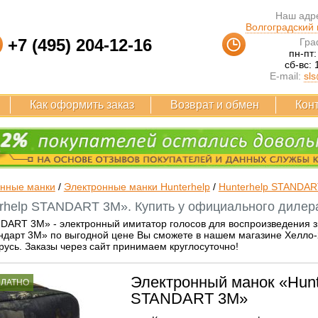
Наш адре
Волгоградский п
+7 (495) 204-12-16
Гра
пн-пт:
сб-вс: 
E-mail:
sls
Как оформить заказ
Возврат и обмен
Кон
онные манки
/
Электронные манки Hunterhelp
/
Hunterhelp STANDAR
rhelp STANDART 3M». Купить у официального дилера
DART 3M» - электронный имитатор голосов для воспроизведения зву
дарт 3M» по выгодной цене Вы сможете в нашем магазине Хелло-2
русь. Заказы через сайт принимаем круглосуточно!
Электронный манок «Hunt
ПЛАТНО
STANDART 3M»