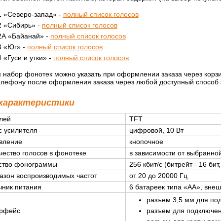
 «Северо-запад» -
полный список голосов
 «Сибирь» -
полный список голосов
А «Байанай» -
полный список голосов
 «Юг» -
полный список голосов
«Гуси и утки» -
полный список голосов
набор фонотек можно указать при оформлении заказа через корзин
лефону после оформления заказа через любой доступный способ з
 характеристики
лей
TFT
с усилителя
цифровой, 10 Вт
вление
кнопочное
чество голосов в фонотеке
в зависимости от выбранно
ство фонограммы
256 кбит/с (битрейт - 16 бит
азон воспроизводимых частот
от 20 до 20000 Гц
чник питания
6 батареек типа «AA», внеш
разъем 3,5 мм для по
рфейс
разъем для подключен