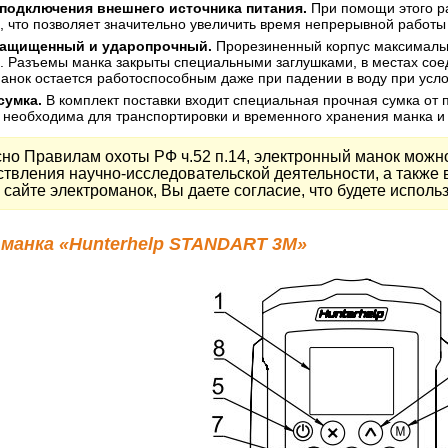
подключения внешнего источника питания.
При помощи этого ра
, что позволяет значительно увеличить время непрерывной работы
ащищенный и ударопрочный.
Прорезиненный корпус максимальн
и. Разъемы манка закрыты специальными заглушками, в местах со
анок остается работоспособным даже при падении в воду при усл
сумка.
В комплект поставки входит специальная прочная сумка от 
 необходима для транспортировки и временного хранения манка и 
но Правилам охоты РФ ч.52 п.14, электронный манок можно
твления научно-исследовательской деятельности, а также 
сайте электроманок, Вы даете согласие, что будете использ
манка «Hunterhelp STANDART 3M»