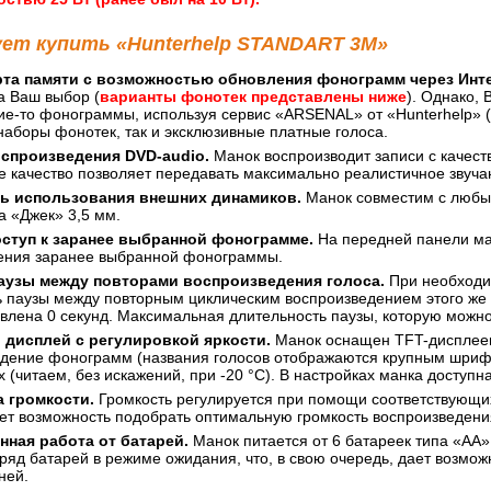
ует купить «Hunterhelp STANDART 3M»
рта памяти с возможностью обновления фонограмм через Инте
а Ваш выбор (
варианты фонотек представлены ниже
). Однако,
ие-то фонограммы, используя сервис «АRSENAL» от «Hunterhelp» (w
аборы фонотек, так и эксклюзивные платные голоса.
оспроизведения DVD-audio.
Манок воспроизводит записи с качество
ое качество позволяет передавать максимально реалистичное звуча
ь использования внешних динамиков.
Манок совместим с любы
а «Джек» 3,5 мм.
ступ к заранее выбранной фонограмме.
На передней панели ма
ения заранее выбранной фонограммы.
паузы между повторами воспроизведения голоса.
При необходим
 паузы между повторным циклическим воспроизведением этого же г
влена 0 секунд. Максимальная длительность паузы, которую можно 
 дисплей с регулировкой яркости.
Манок оснащен TFT-дисплеем
едение фонограмм (названия голосов отображаются крупным шрифт
 (читаем, без искажений, при -20 °С). В настройках манка доступн
 громкости.
Громкость регулируется при помощи соответствующих
ает возможность подобрать оптимальную громкость воспроизведен
ная работа от батарей.
Манок питается от 6 батареек типа «АА
ряд батарей в режиме ожидания, что, в свою очередь, дает возмож
ней.