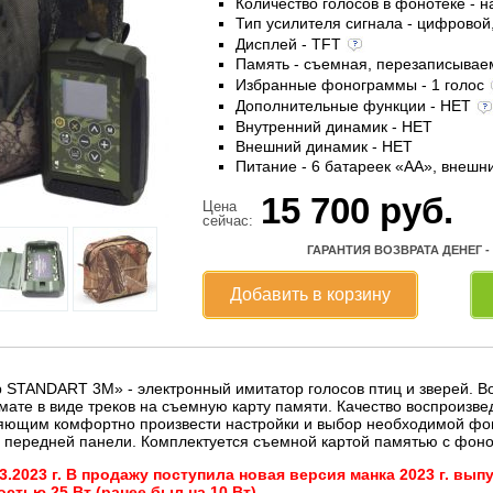
Количество голосов в фонотеке - н
Тип усилителя сигнала - цифровой
Дисплей - TFT
Память - съемная, перезаписыва
Избранные фонограммы - 1 голос
Дополнительные функции - НЕТ
Внутренний динамик - НЕТ
Внешний динамик - НЕТ
Питание - 6 батареек «AА», внешн
15 700
руб.
Цена
сейчас:
ГАРАНТИЯ ВОЗВРАТА ДЕНЕГ -
Добавить в корзину
p STANDART 3M» - электронный имитатор голосов птиц и зверей. 
те в виде треков на съемную карту памяти. Качество воспроизвед
яющим комфортно произвести настройки и выбор необходимой фо
 передней панели. Комплектуется съемной картой памятью с фоно
3.2023 г. В продажу поступила новая версия манка 2023 г. вы
тью 25 Вт (ранее был на 10 Вт).