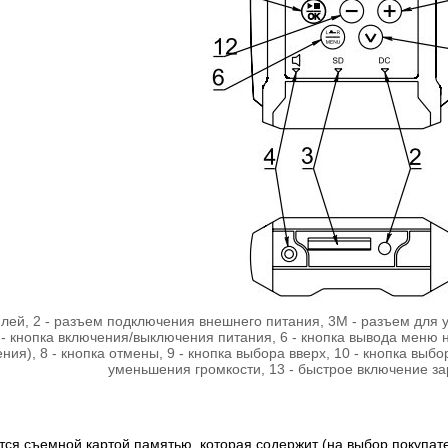
плей, 2 - разъем подключения внешнего питания, 3M - разъем для 
 - кнопка включения/выключения питания, 6 - кнопка вывода меню н
ия), 8 - кнопка отмены, 9 - кнопка выбора вверх, 10 - кнопка выбор
уменьшения громкости, 13 - быстрое включение з
тся съемной картой памятью, которая содержит (на выбор покупат