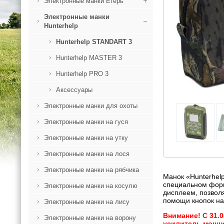
Электронные манки Егерь
Электронные манки
Hunterhelp
Hunterhelp STANDART 3
Hunterhelp MASTER 3
Hunterhelp PRO 3
Аксессуары
Электронные манки для охоты
Электронные манки на гуся
Электронные манки на утку
Электронные манки на лося
Электронные манки на рябчика
Манок «Hunterhel
специальном форма
Электронные манки на косулю
дисплеем, позвол
помощи кнопок на
Электронные манки на лису
Внимание! С 31.0
Электронные манки на ворону
усилитель мощнос