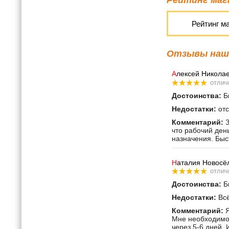
Рейтинг м
Отзывы наши
А
лексей Никола
отлич
Достоинства:
Бы
Недостатки:
отс
Комментарий:
З
что рабочий ден
назначения. Быс
Н
аталия Новосё
отлич
Достоинства:
Бы
Недостатки:
Всё
Комментарий:
Я
Мне необходимо 
через 5-6 дней. 