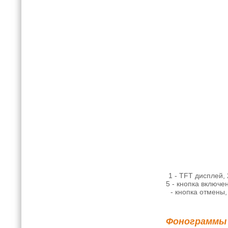
1 - TFT дисплей,
5 - кнопка включе
- кнопка отмены,
Фонограммы