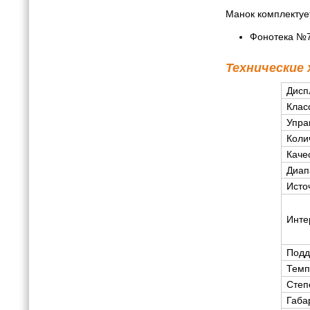
Манок комплектуе
Фонотека №7
Технические
Дисп
Клас
Упра
Коли
Каче
Диап
Исто
Инте
Подд
Темп
Степ
Габа