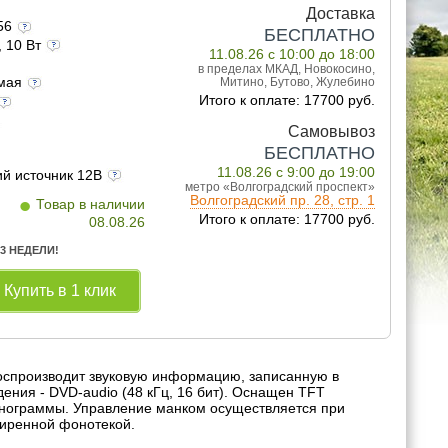
Доставка
156
БЕСПЛАТНО
, 10 Вт
11.08.26 с 10:00 до 18:00
в пределах МКАД, Новокосино,
емая
Митино, Бутово, Жулебино
Итого к оплате: 17700 руб.
Самовывоз
БЕСПЛАТНО
11.08.26 с 9:00 до 19:00
ий источник 12В
метро «Волгоградский проспект»
•
Волгоградский пр. 28, стр. 1
Товар в наличии
Итого к оплате: 17700 руб.
08.08.26
 3 НЕДЕЛИ!
Купить в 1 клик
Воспроизводит звуковую информацию, записанную в
ения - DVD-audio (48 кГц, 16 бит). Оснащен TFT
нограммы. Управление манком осуществляется при
ширенной фонотекой.