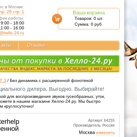
с в Москве:
р. 28 стр. 1
Ваша корзина
фик работы:
Товаров:
0
шт.
 9:00 - 18:00
Сумма:
0
руб.
11:00 - 16:00
@hello-24.ru
такты
Отзывы
T 3
/
Без динамика с расширенной фонотекой
циального дилера. Выгодно. Выбирайте!
й для воспроизведения звуков гусеобразных, уток,
можете в нашем магазине Хелло-24.ру. Мы быстро
м круглосуточно!
erhelp
Артикул: 64255
Производитель:
Россия
енной
Москва
изменить