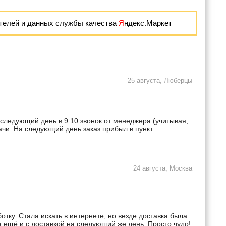
телей и данных службы качества
Я
ндекс.Маркет
25 августа, Люберцы
 следующий день в 9.10 звонок от менеджера (учитывая,
дачи. На следующий день заказ прибыл в пункт
24 августа, Москва
ку. Стала искать в интернете, но везде доставка была
а ещё и с доставкой на следующий же день. Просто чудо!