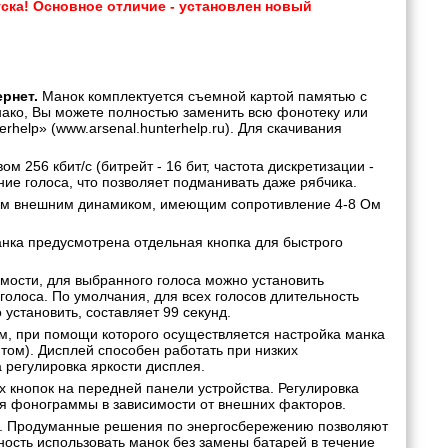
пуска! Основное отличие - установлен новый
рнет.
Манок комплектуется съемной картой памятью с
нако, Вы можете полностью заменить всю фонотеку или
help» (www.arsenal.hunterhelp.ru). Для скачивания
м 256 кбит/с (битрейт - 16 бит, частота дискретизации -
ние голоса, что позволяет подманивать даже рябчика.
м внешним динамиком, имеющим сопротивление 4-8 Ом
нка предусмотрена отдельная кнопка для быстрого
ости, для выбранного голоса можно установить
олоса. По умолчания, для всех голосов длительность
установить, составляет 99 секунд.
, при помощи которого осуществляется настройка манка
ом). Дисплей способен работать при низких
а регулировка яркости дисплея.
 кнопок на передней панели устройства. Регулировка
ия фонограммы в зависимости от внешних факторов.
». Продуманные решения по энергосбережению позволяют
ность использовать манок без замены батарей в течение