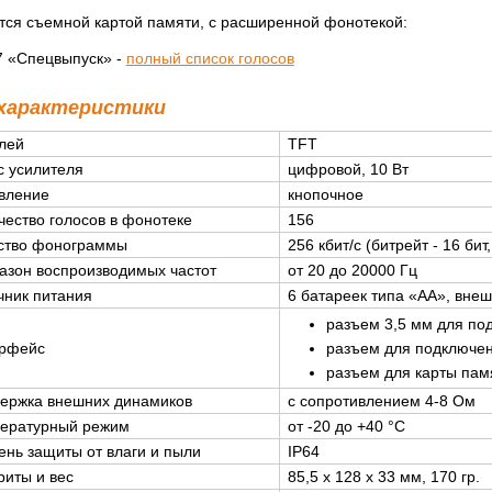
тся съемной картой памяти, с расширенной фонотекой:
 «Спецвыпуск» -
полный список голосов
 характеристики
лей
TFT
с усилителя
цифровой, 10 Вт
вление
кнопочное
чество голосов в фонотеке
156
ство фонограммы
256 кбит/с (битрейт - 16 бит
азон воспроизводимых частот
от 20 до 20000 Гц
чник питания
6 батареек типа «AA», внеш
разъем 3,5 мм для по
рфейс
разъем для подключен
разъем для карты пам
ержка внешних динамиков
с сопротивлением 4-8 Ом
ературный режим
от -20 до +40 °С
ень защиты от влаги и пыли
IP64
риты и вес
85,5 x 128 x 33 мм, 170 гр.