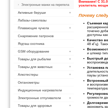
Внимание! С 31.0
Электронные манки на перепела
усилитель мощнос
Активные беруши
Почему след
Лабазы-самолазы
Съемная ка
расширенной
Плавающие чучела
точечно доба
доступны как
Снаряжение патронов
Качество в
Ягдташ охотника
48 кГц). Так
Возможност
GSM оборудование
и штекер тип
Быстрый до
Товары для рыбалки
воспроизвед
Товары для животных
Установка 
длительность
Алкотестеры
паузы устано
Встроенный
Октанометры
и воспроизв
температурах
Индукционные нагреватели
Регулировка
громкости д
Электронные отпугиватели
Долговремен
Товары для здоровья
экономить за