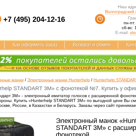
Наш адре
Волгоградский п
+7 (495) 204-12-16
Гра
пн-пт:
сб-вс: 
E-mail:
sls
Как оформить заказ
Возврат и обмен
Кон
онные манки
/
Электронные манки Hunterhelp
/
Hunterhelp STANDAR
rhelp STANDART 3M» с фонотекой №7. Купить у офи
дарт 3M» - электронный имитатор голосов с расширенной фонотеко
вороны. Купить «Hunterhelp STANDART 3M» по выгодной цене Вы с
скве, России, в Казахстан и Беларусь. Заказы через сайт принимае
Электронный манок «Hunt
ПЛАТНО
STANDART 3M» с расшир
фонотекой