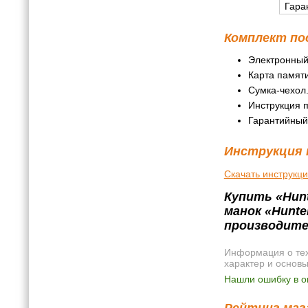
Гара
Комплект по
Электронный
Карта памят
Сумка-чехол
Инструкция п
Гарантийный
Инструкция 
Скачать инструкц
Купить «Hun
манок «Hunt
производите
Информация о техн
характер и основ
Нашли ошибку в о
Рейтинг мага