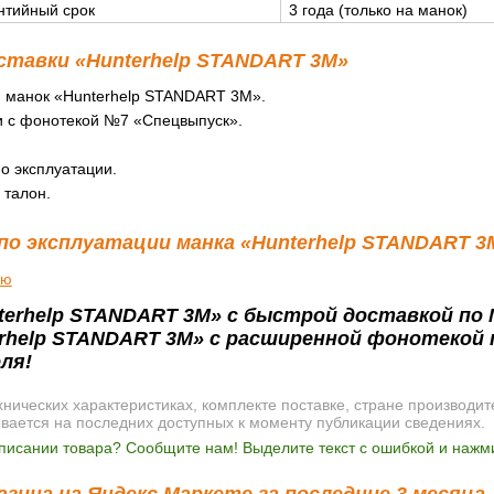
нтийный срок
3 года (только на манок)
ставки «Hunterhelp STANDART 3M»
 манок «Hunterhelp STANDART 3M».
и с фонотекой №7 «Спецвыпуск».
.
о эксплуатации.
 талон.
по эксплуатации манка «Hunterhelp STANDART 3
ию
terhelp STANDART 3M» с быстрой доставкой по 
erhelp STANDART 3M» с расширенной фонотекой 
ля!
ических характеристиках, комплекте поставке, стране производит
ывается на последних доступных к моменту публикации сведениях.
писании товара? Сообщите нам! Выделите текст с ошибкой и нажми
зина на Яндекс Маркете за последние 3 месяца