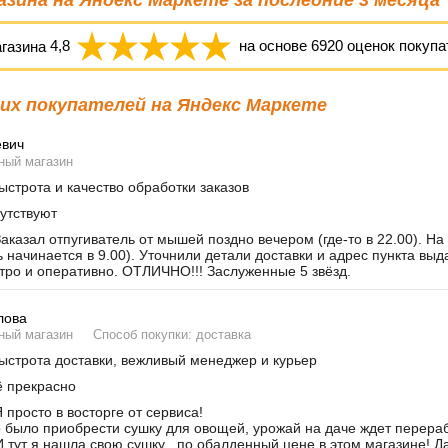
агазина
4,8
на основе
6920
оценок покупа
х покупателей на Яндекс Маркете
евич
ный магазин
строта и качество обработки заказов
утствуют
аказал отпугиватель от мышей поздно вечером (где-то в 22.00). На
ь начинается в 9.00). Уточнили детали доставки и адрес пункта вы
тро и оперативно. ОТЛИЧНО!!! Заслуженные 5 звёзд.
лова
ный магазин
Способ покупки: доставка
строта доставки, вежливый менеджер и курьер
 прекрасно
 просто в восторге от сервиса!
было приобрести сушку для овощей, урожай на даче ждет переработ
И тут я нашла свою сушку , по обалденный цене в этом магазине! Д