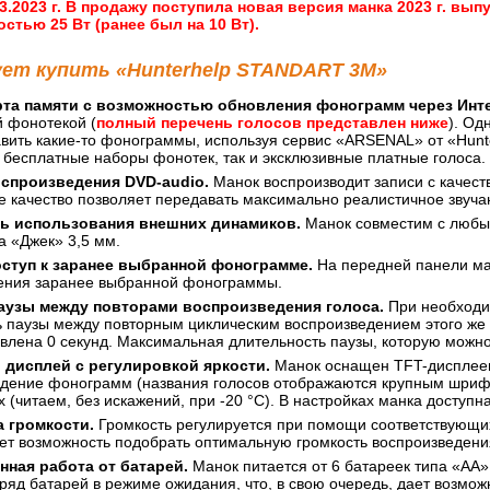
3.2023 г. В продажу поступила новая версия манка 2023 г. вы
тью 25 Вт (ранее был на 10 Вт).
ует купить «Hunterhelp STANDART 3M»
рта памяти с возможностью обновления фонограмм через Инте
 фонотекой (
полный перечень голосов представлен ниже
). Од
вить какие-то фонограммы, используя сервис «АRSENAL» от «Hunter
 бесплатные наборы фонотек, так и эксклюзивные платные голоса.
оспроизведения DVD-audio.
Манок воспроизводит записи с качество
ое качество позволяет передавать максимально реалистичное звуча
ь использования внешних динамиков.
Манок совместим с любы
а «Джек» 3,5 мм.
ступ к заранее выбранной фонограмме.
На передней панели ма
ения заранее выбранной фонограммы.
паузы между повторами воспроизведения голоса.
При необходим
 паузы между повторным циклическим воспроизведением этого же г
влена 0 секунд. Максимальная длительность паузы, которую можно 
 дисплей с регулировкой яркости.
Манок оснащен TFT-дисплеем
едение фонограмм (названия голосов отображаются крупным шрифт
 (читаем, без искажений, при -20 °С). В настройках манка доступн
 громкости.
Громкость регулируется при помощи соответствующих
ает возможность подобрать оптимальную громкость воспроизведен
ная работа от батарей.
Манок питается от 6 батареек типа «АА
ряд батарей в режиме ожидания, что, в свою очередь, дает возмож