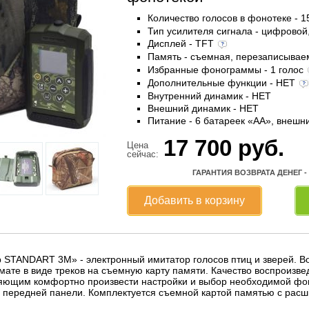
Количество голосов в фонотеке - 
Тип усилителя сигнала - цифровой
Дисплей - TFT
Память - съемная, перезаписыва
Избранные фонограммы - 1 голос
Дополнительные функции - НЕТ
Внутренний динамик - НЕТ
Внешний динамик - НЕТ
Питание - 6 батареек «AА», внешн
17 700
руб.
Цена
сейчас:
ГАРАНТИЯ ВОЗВРАТА ДЕНЕГ -
Добавить в корзину
p STANDART 3M» - электронный имитатор голосов птиц и зверей. 
те в виде треков на съемную карту памяти. Качество воспроизвед
яющим комфортно произвести настройки и выбор необходимой фо
 передней панели. Комплектуется съемной картой памятью с рас