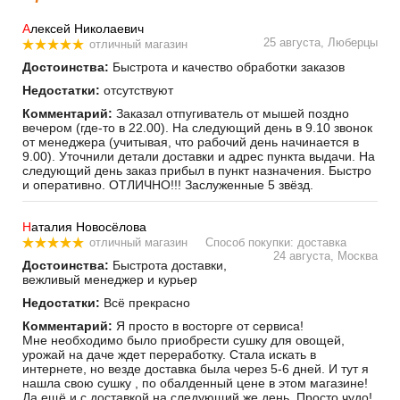
А
лексей Николаевич
25 августа, Люберцы
отличный магазин
Достоинства:
Быстрота и качество обработки заказов
Недостатки:
отсутствуют
Комментарий:
Заказал отпугиватель от мышей поздно
вечером (где-то в 22.00). На следующий день в 9.10 звонок
от менеджера (учитывая, что рабочий день начинается в
9.00). Уточнили детали доставки и адрес пункта выдачи. На
следующий день заказ прибыл в пункт назначения. Быстро
и оперативно. ОТЛИЧНО!!! Заслуженные 5 звёзд.
Н
аталия Новосёлова
отличный магазин
Способ покупки: доставка
24 августа, Москва
Достоинства:
Быстрота доставки,
вежливый менеджер и курьер
Недостатки:
Всё прекрасно
Комментарий:
Я просто в восторге от сервиса!
Мне необходимо было приобрести сушку для овощей,
урожай на даче ждет переработку. Стала искать в
интернете, но везде доставка была через 5-6 дней. И тут я
нашла свою сушку , по обалденный цене в этом магазине!
Да ещё и с доставкой на следующий же день. Просто чудо!