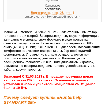
Жулебино
Самовывоз
бесплатно
Волгоградский пр. 28, стр. 1
рядом с метро «Волгоградский проспект»
Манок «Hunterhelp STANDART 3M» - электронный имитатор
голосов птиц и зверей. Воспроизводит звуковую информацию,
записанную в специальном формате в виде треков на
съемную карту памяти. Качество воспроизведения - DVD-
audio (48 кГц, 16 бит). Оснащен TFT дисплеем, позволяющим
комфортно произвести настройки и выбор необходимой
фонограммы. Управление манком осуществляется при
помощи кнопок на передней панели. Комплектуется
расширенной фонотекой и внешним динамиком «Тромб»,
реалистично воспроизводящим голоса гусеобразных, уток,
кабана, косули, вороны.
Внимание! С 31.03.2023 г. В продажу поступила новая
версия манка 2023 г. выпуска! Основное отличие -
установлен новый усилитель мощностью 25 Вт (ранее
был на 10 Вт).
Почему следует купить «Hunterhelp
STANDART 3M»