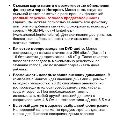
Съемная карта памяти с возможностью обновления
фонограмм через Интернет.
Манок комплектуется
съемной картой памятью с расширенной фонотекой
(
полный перечень голосов представлен ниже
).
Однако, Вы можете полностью заменить всю фонотеку
или точечно добавить какие-то фонограммы, используя
сервис «АRSENAL» от «Hunterhelp»
(www.arsenal.hunterhelp.ru). Для скачивания доступны как
бесплатные наборы фонотек, так и эксклюзивные
платные голоса.
Качество воспроизведения DVD-audio.
Манок
воспроизводит записи с качеством 256 кбит/с (битрейт -
16 бит, частота дискретизации - 48 кГц). Такое качество
позволяет передавать максимально реалистичное
звучание голоса, что позволяет подманивать даже
рябчика.
Возможность использования внешних динамиков.
В
комплекте с манком идет внешний динамик «Тромб» с
выходной мощностью 20 Вт, способный реалистично
воспроизводить голоса гусеобразных, уток, кабана,
косули, вороны. При необходимости, можно
использовать любой другой внешний динамик с
сопротивлением 4-8 Ом и штекером типа «Джек» 3,5 мм.
Быстрый доступ к заранее выбранной фонограмме.
На передней панели манка предусмотрена отдельная
кнопка для быстрого воспроизведения заранее