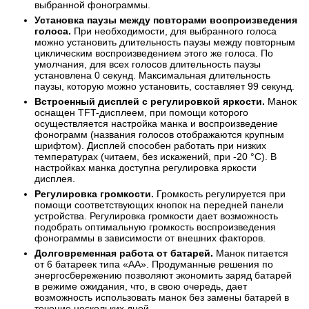
выбранной фонограммы.
Установка паузы между повторами воспроизведения
голоса.
При необходимости, для выбранного голоса
можно установить длительность паузы между повторным
циклическим воспроизведением этого же голоса. По
умолчания, для всех голосов длительность паузы
установлена 0 секунд. Максимальная длительность
паузы, которую можно установить, составляет 99 секунд.
Встроенный дисплей с регулировкой яркости.
Манок
оснащен TFT-дисплеем, при помощи которого
осуществляется настройка манка и воспроизведение
фонограмм (названия голосов отображаются крупным
шрифтом). Дисплей способен работать при низких
температурах (читаем, без искажений, при -20 °С). В
настройках манка доступна регулировка яркости
дисплея.
Регулировка громкости.
Громкость регулируется при
помощи соответствующих кнопок на передней панели
устройства. Регулировка громкости дает возможность
подобрать оптимальную громкость воспроизведения
фонограммы в зависимости от внешних факторов.
Долговременная работа от батарей.
Манок питается
от 6 батареек типа «АА». Продуманные решения по
энергосбережению позволяют экономить заряд батарей
в режиме ожидания, что, в свою очередь, дает
возможность использовать манок без замены батарей в
течение нескольких дней.