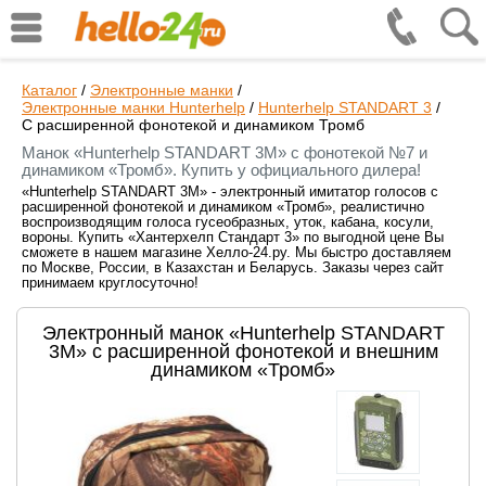
Каталог
/
Электронные манки
/
Электронные манки Hunterhelp
/
Hunterhelp STANDART 3
/
С расширенной фонотекой и динамиком Тромб
Манок «Hunterhelp STANDART 3M» с фонотекой №7 и
динамиком «Тромб». Купить у официального дилера!
«Hunterhelp STANDART 3M» - электронный имитатор голосов с
расширенной фонотекой и динамиком «Тромб», реалистично
воспроизводящим голоса гусеобразных, уток, кабана, косули,
вороны. Купить «Хантерхелп Стандарт 3» по выгодной цене Вы
сможете в нашем магазине Хелло-24.ру. Мы быстро доставляем
по Москве, России, в Казахстан и Беларусь. Заказы через сайт
принимаем круглосуточно!
Электронный манок «Hunterhelp STANDART
3M» с расширенной фонотекой и внешним
динамиком «Тромб»