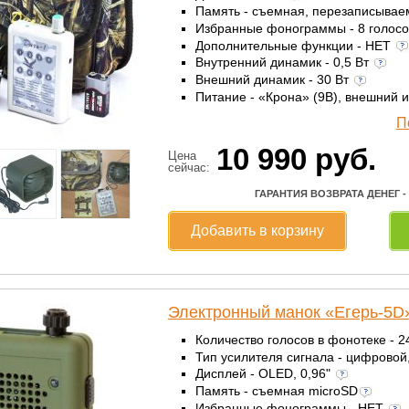
Память - съемная, перезаписыва
Избранные фонограммы - 8 голос
Дополнительные функции - НЕТ
Внутренний динамик - 0,5 Вт
Внешний динамик - 30 Вт
Питание - «Крона» (9В), внешний 
П
10 990
руб.
Цена
сейчас:
ГАРАНТИЯ ВОЗВРАТА ДЕНЕГ -
Добавить в корзину
Электронный манок «Егерь-5D
Количество голосов в фонотеке - 
Тип усилителя сигнала - цифровой
Дисплей - OLED, 0,96"
Память - съемная microSD
Избранные фонограммы - НЕТ