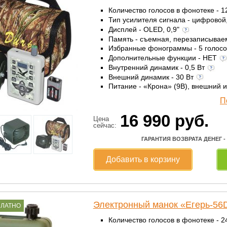
Количество голосов в фонотеке - 
Тип усилителя сигнала - цифровой
Дисплей - OLED, 0,9"
Память - съемная, перезаписыва
Избранные фонограммы - 5 голос
Дополнительные функции - НЕТ
Внутренний динамик - 0,5 Вт
Внешний динамик - 30 Вт
Питание - «Крона» (9В), внешний 
П
16 990
руб.
Цена
сейчас:
ГАРАНТИЯ ВОЗВРАТА ДЕНЕГ -
Добавить в корзину
Электронный манок «Егерь-56
ПЛАТНО
Количество голосов в фонотеке - 