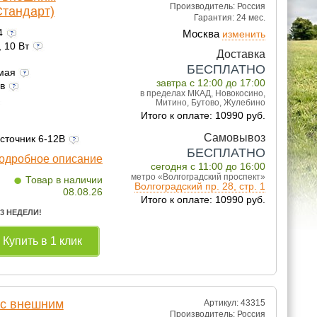
Производитель:
Россия
Стандарт)
Гарантия:
24 мес.
24
Москва
изменить
, 10 Вт
Доставка
БЕСПЛАТНО
емая
завтра с 12:00 до 17:00
ов
в пределах МКАД, Новокосино,
Митино, Бутово, Жулебино
Итого к оплате: 10990 руб.
Самовывоз
источник 6-12В
БЕСПЛАТНО
одробное описание
сегодня с 11:00 до 16:00
•
метро «Волгоградский проспект»
Товар в наличии
Волгоградский пр. 28, стр. 1
08.08.26
Итого к оплате: 10990 руб.
 3 НЕДЕЛИ!
Купить в 1 клик
 с внешним
Артикул: 43315
Производитель:
Россия