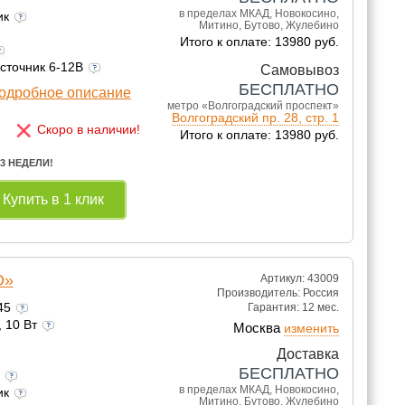
в пределах МКАД, Новокосино,
ик
Митино, Бутово, Жулебино
Итого к оплате: 13980 руб.
источник 6-12В
Самовывоз
БЕСПЛАТНО
одробное описание
метро «Волгоградский проспект»
Волгоградский пр. 28, стр. 1
×
Скоро в наличии!
Итого к оплате: 13980 руб.
 3 НЕДЕЛИ!
Купить в 1 клик
D»
Артикул: 43009
Производитель:
Россия
245
Гарантия:
12 мес.
, 10 Вт
Москва
изменить
Доставка
БЕСПЛАТНО
а
в пределах МКАД, Новокосино,
ик
Митино, Бутово, Жулебино