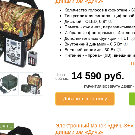
динамиком «Дичь»
Количество голосов в фонотеке - 
Тип усилителя сигнала - цифровой
Дисплей - OLED, 0,9"
Память - съемная, перезаписыва
Избранные фонограммы - 4 голос
Дополнительные функции - НЕТ
Внутренний динамик - 0,5 Вт
Внешний динамик - 30 Вт
Питание - «Крона» (9В), внешний 
П
14 590
руб.
Цена
сейчас:
ГАРАНТИЯ ВОЗВРАТА ДЕНЕГ -
Добавить в корзину
Электронный манок «Дичь-3+»
ПЛАТНО
динамиком «Дичь»