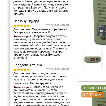
детали. Заказ сделал поздно вечером, а
на следующий день в пятницу заказ уже
отправили в Барнаул. Получил утром в
понедельник. Не ожидал, что так быстро
придет.
Н
ескажу Эдуард
отличный магазин
Оперативная обработка и
Достоинства:
быстрая доставка заказа!!!
Впервые покупаю в этом
Комментарий:
магазине, и у меня остались только
положительные эмоции! Ребята очень
оперативно обработали мой заказ и учли
мои пожелания по доставке! С момента
заказа до момента вручения товара
прошли считанные часы. Большое
спасибо!!!
Л
ебедева Татьяна
отличный магазин
Быстрая доставка,
Достоинства:
постоянно приходили смс о состоянии
заказа, а так же телефоны для связи.
Не обнаружила.
Недостатки:
Заказывала недавно в
Комментарий:
ДОСТАВКА БЕС
данном магазине, очень быстро
перезвонил менеджер, уточнил адрес и
ХИТ ПРОДАЖ
удобное время доставки, после этого
приходили смс о состоянии заказа, а так
же, что меня поразило - имя менеджера и
курьера и их телефоны для связи. Очень