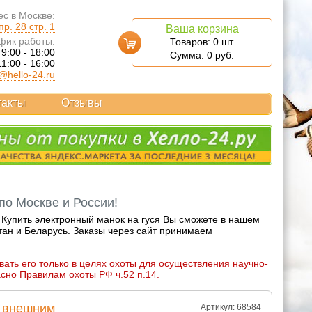
с в Москве:
р. 28 стр. 1
Ваша корзина
фик работы:
Товаров:
0
шт.
 9:00 - 18:00
Сумма:
0
руб.
11:00 - 16:00
@hello-24.ru
такты
Отзывы
по Москве и России!
. Купить электронный манок на гуся Вы сможете в нашем
тан и Беларусь. Заказы через сайт принимаем
вать его только в целях охоты для осуществления научно-
асно Правилам охоты РФ ч.52 п.14.
с внешним
Артикул: 68584