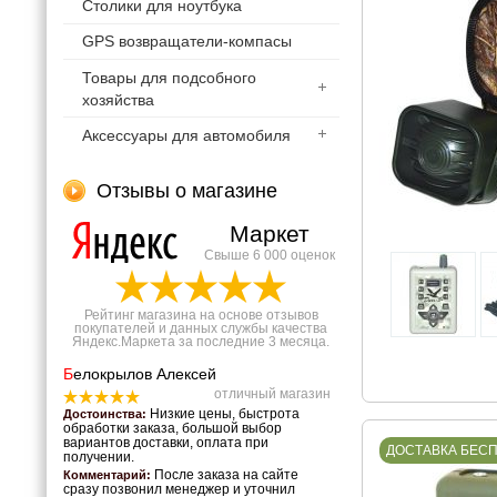
Столики для ноутбука
GPS возвращатели-компасы
Товары для подсобного
хозяйства
Аксессуары для автомобиля
Отзывы о магазине
Маркет
Свыше 6 000 оценок
Рейтинг магазина на основе отзывов
покупателей и данных службы качества
Яндекс.Маркета за последние 3 месяца.
Б
елокрылов Алексей
отличный магазин
Низкие цены, быстрота
Достоинства:
обработки заказа, большой выбор
вариантов доставки, оплата при
ДОСТАВКА БЕС
получении.
После заказа на сайте
Комментарий:
сразу позвонил менеджер и уточнил