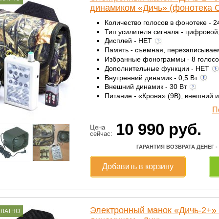
динамиком «Дичь» (фонотека 
Количество голосов в фонотеке - 
Тип усилителя сигнала - цифровой
Дисплей - НЕТ
Память - съемная, перезаписыва
Избранные фонограммы - 8 голос
Дополнительные функции - НЕТ
Внутренний динамик - 0,5 Вт
Внешний динамик - 30 Вт
Питание - «Крона» (9В), внешний 
П
10 990
руб.
Цена
сейчас:
ГАРАНТИЯ ВОЗВРАТА ДЕНЕГ -
Добавить в корзину
Электронный манок «Дичь-2+»
ПЛАТНО