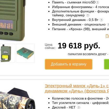
Память - съемная microSD
Избранные фонограммы - 4 голос
Дополнительные функции - фонарик
таймер, секундомер
Внутренний динамик - 0,5 Вт
Внешний динамик - опционально
Питание - «Крона» (9В), внешний 
П
19 618
руб.
Цена
сейчас:
ГАРАНТИЯ ВОЗВРАТА ДЕНЕГ -
Добавить в корзину
Электронный манок «Дичь-1» 
динамиком «Дичь» (фонотека Я
Количество голосов в фонотеке - 
Тип усилителя сигнала - цифровой
Дисплей - НЕТ