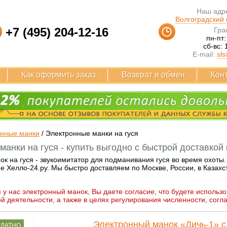
Наш адре
Волгоградский п
+7 (495) 204-12-16
Гра
пн-пт:
сб-вс: 
E-mail:
sls
Как оформить заказ
Возврат и обмен
Кон
онные манки
/
Электронные манки на гуся
анки на гуся - купить выгодно с быстрой доставкой 
к на гуся - звукоимитатор для подманивания гуся во время охоты
е Хелло-24.ру. Мы быстро доставляем по Москве, России, в Казахс
 у нас электронный манок, Вы даете согласие, что будете использо
й деятельности, а также в целях регулирования численности, согл
Электронный манок «Дичь-1» 
ПЛАТНО