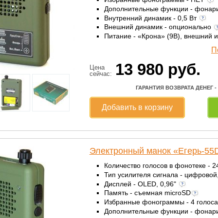
Дополнительные функции - фонар
Внутренний динамик - 0,5 Вт
Внешний динамик - опционально
Питание - «Крона» (9В), внешний 
П
13 980
руб.
Цена
сейчас:
ГАРАНТИЯ ВОЗВРАТА ДЕНЕГ -
Добавить в корзину
Электронный манок «Егерь-55
Количество голосов в фонотеке - 
Тип усилителя сигнала - цифровой
Дисплей - OLED, 0,96"
Память - съемная microSD
Избранные фонограммы - 4 голос
Дополнительные функции - фонар