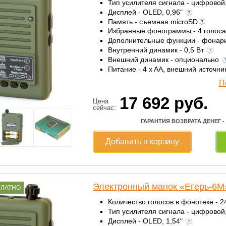
Тип усилителя сигнала - цифровой
Дисплей - OLED, 0,96"
Память - съемная microSD
Избранные фонограммы - 4 голос
Дополнительные функции - фонар
Внутренний динамик - 0,5 Вт
Внешний динамик - опционально
Питание - 4 x AА, внешний источни
П
17 692
руб.
Цена
сейчас:
ГАРАНТИЯ ВОЗВРАТА ДЕНЕГ -
Добавить в корзину
Электронный манок «Егерь-6М
ПЛАТНО
Количество голосов в фонотеке - 
Тип усилителя сигнала - цифровой
Дисплей - OLED, 1,54"