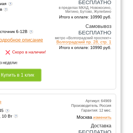
БЕСПЛАТНО
емая
в пределах МКАД, Новокосино,
ов
Митино, Бутово, Жулебино
Итого к оплате: 10990 руб.
Самовывоз
источник 6-12В
БЕСПЛАТНО
метро «Волгоградский проспект»
одробное описание
Волгоградский пр. 28, стр. 1
Итого к оплате: 10990 руб.
×
Скоро в наличии!
 3 НЕДЕЛИ!
Купить в 1 клик
»
Артикул: 64969
Производитель:
Россия
245
Гарантия:
12 мес.
, 10 Вт
Москва
изменить
Доставка
БЕСПЛАТНО