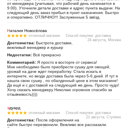
от менеджера (учитывая, что рабочий день начинается в
9.00). Уточнили детали доставки и адрес пункта выдачи. На
следующий день заказ прибыл в пункт назначения. Быстро
и оперативно. ОТЛИЧНО!!! Заслуженные 5 звёзд.
Н
аталия Новосёлова
отличный магазин
Способ покупки: доставка
24 августа, Москва
Достоинства:
Быстрота доставки,
вежливый менеджер и курьер
Недостатки:
Всё прекрасно
Комментарий:
Я просто в восторге от сервиса!
Мне необходимо было приобрести сушку для овощей,
урожай на даче ждет переработку. Стала искать в
интернете, но везде доставка была через 5-6 дней. И тут я
нашла свою сушку , по обалденный цене в этом магазине!
Да ещё и с доставкой на следующий же день. Просто чудо!
Хочу сказать менеджеру Николаю огромное спасибо за
отзывчивость))))
э
дуард
отличный магазин
Способ покупки: доставка
21 августа, Ступино
Достоинства:
После оформления на
сайте быстро перезвонили. Вежливо все рассказали.