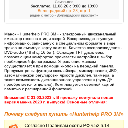
Самовывоз
бесплатно
,
11.08.26 с 9:00 до 19:00
Волгоградский пр. 28, стр. 1
рядом с метро «Волгоградский проспект»
Манок «Hunterhelp PRO 3M» - электронный двухканальный
имитатор голосов птиц и зверей. Воспроизводит звуковую
информацию, записанную в специальном формате в виде
треков на съемную карту памяти. Качество воспроизведения -
DVD-audio (48 кГц, 16 бит). Оснащен TFT дисплеем,
позволяющим комфортно произвести настройки и выбор
необходимой фонограммы. Управление манком
осуществляется при помощи кнопок на передней панели.
Предусмотрены функции эквалайзера, микширования, JBD,
автоматической регулировки яркости дисплея, таймера, а
также возможность дистанционного управления (пуль ДУ
приобретается отдельно). Комплектуется съемной картой
памятью с расширенной фонотекой.
Внимание! С 31.03.2023 г. В продажу поступила новая
версия манка 2023 г. выпуска! Основные отличия:
Почему следует купить «Hunterhelp PRO 3M»
Согласно Правилам охоты РФ ч.52 п.14,