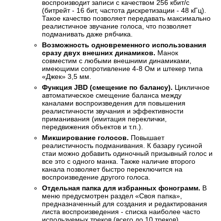
воспроизводит записи с качеством 256 кбит/с
(битрейт - 16 бит, частота дискретизации - 48 кГц).
Такое качество позволяет передавать максимально
реалистичное звучание голоса, что позволяет
подманивать даже рябчика.
Возможность одновременного использования
сразу двух внешних динамиков.
Манок
совместим с любыми внешними динамиками,
имеющими сопротивление 4-8 Ом и штекер типа
«Джек» 3,5 мм.
Функция JBD (смещение по балансу).
Цикличное
автоматическое смещение баланса между
каналами воспроизведения для повышения
реалистичности звучания и эффективности
приманивания (имитация переклички,
передвижения объектов и т.п.).
Микширование голосов.
Повышает
реалистичность подманивания. К базару гусиной
стаи можно добавить одиночный призывный голос и
все это с одного манка. Также наличие второго
канала позволяет быстро переключится на
воспроизведение другого голоса.
Отдельная папка для избранных фонограмм.
В
меню предусмотрен раздел «Своя папка»,
предназначенный для создания и редактирования
листа воспроизведения - списка наиболее часто
используемых треков (всего до 10 треков).