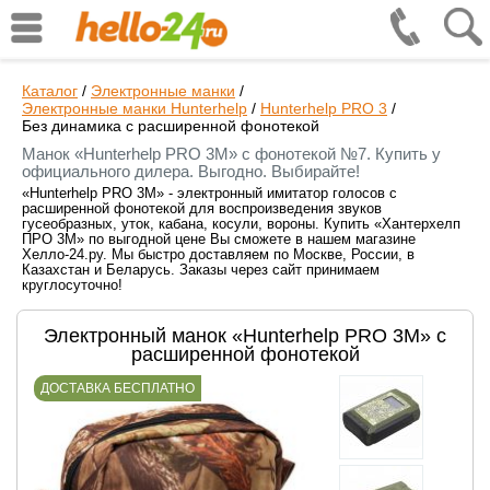
Каталог
/
Электронные манки
/
Электронные манки Hunterhelp
/
Hunterhelp PRO 3
/
Без динамика с расширенной фонотекой
Манок «Hunterhelp PRO 3M» с фонотекой №7. Купить у
официального дилера. Выгодно. Выбирайте!
«Hunterhelp PRO 3M» - электронный имитатор голосов с
расширенной фонотекой для воспроизведения звуков
гусеобразных, уток, кабана, косули, вороны. Купить «Хантерхелп
ПРО 3M» по выгодной цене Вы сможете в нашем магазине
Хелло-24.ру. Мы быстро доставляем по Москве, России, в
Казахстан и Беларусь. Заказы через сайт принимаем
круглосуточно!
Электронный манок «Hunterhelp PRO 3M» с
расширенной фонотекой
ДОСТАВКА БЕСПЛАТНО