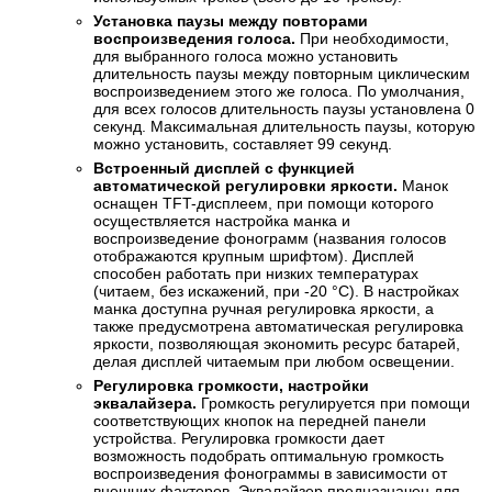
Установка паузы между повторами
воспроизведения голоса.
При необходимости,
для выбранного голоса можно установить
длительность паузы между повторным циклическим
воспроизведением этого же голоса. По умолчания,
для всех голосов длительность паузы установлена 0
секунд. Максимальная длительность паузы, которую
можно установить, составляет 99 секунд.
Встроенный дисплей с функцией
автоматической регулировки яркости.
Манок
оснащен TFT-дисплеем, при помощи которого
осуществляется настройка манка и
воспроизведение фонограмм (названия голосов
отображаются крупным шрифтом). Дисплей
способен работать при низких температурах
(читаем, без искажений, при -20 °С). В настройках
манка доступна ручная регулировка яркости, а
также предусмотрена автоматическая регулировка
яркости, позволяющая экономить ресурс батарей,
делая дисплей читаемым при любом освещении.
Регулировка громкости, настройки
эквалайзера.
Громкость регулируется при помощи
соответствующих кнопок на передней панели
устройства. Регулировка громкости дает
возможность подобрать оптимальную громкость
воспроизведения фонограммы в зависимости от
внешних факторов. Эквалайзер предназначен для