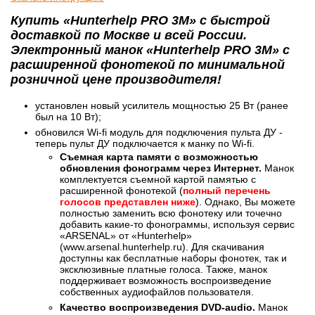
Купить «Hunterhelp PRO 3M» с быстрой
доставкой по Москве и всей России.
Электронный манок «Hunterhelp PRO 3M» с
расширенной фонотекой по минимальной
розничной цене производителя!
установлен новый усилитель мощностью 25 Вт (ранее
был на 10 Вт);
обновился Wi-fi модуль для подключения пульта ДУ -
теперь пульт ДУ подключается к манку по Wi-fi.
Съемная карта памяти с возможностью
обновления фонограмм через Интернет.
Манок
комплектуется съемной картой памятью с
расширенной фонотекой (
полный перечень
голосов представлен ниже
). Однако, Вы можете
полностью заменить всю фонотеку или точечно
добавить какие-то фонограммы, используя сервис
«АRSENAL» от «Hunterhelp»
(www.arsenal.hunterhelp.ru). Для скачивания
доступны как бесплатные наборы фонотек, так и
эксклюзивные платные голоса. Также, манок
поддерживает возможность воспроизведение
собственных аудиофайлов пользователя.
Качество воспроизведения DVD-audio.
Манок