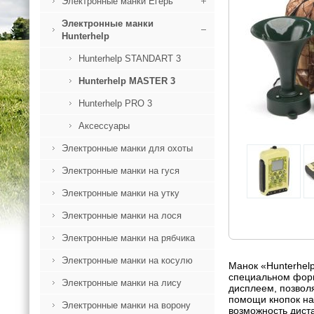
Электронные манки Егерь
Электронные манки
Hunterhelp
Hunterhelp STANDART 3
Hunterhelp MASTER 3
Hunterhelp PRO 3
Аксессуары
Электронные манки для охоты
Электронные манки на гуся
Электронные манки на утку
Электронные манки на лося
Электронные манки на рябчика
Электронные манки на косулю
Манок «Hunterhel
специальном форма
Электронные манки на лису
дисплеем, позвол
помощи кнопок на
Электронные манки на ворону
возможность дист