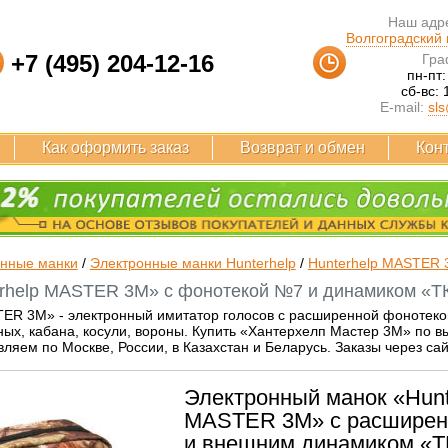
Наш адре
Волгоградский п
+7 (495) 204-12-16
Гра
пн-пт:
сб-вс: 
E-mail:
sls
Как оформить заказ
Возврат и обмен
Кон
онные манки
/
Электронные манки Hunterhelp
/
Hunterhelp MASTER 
rhelp MASTER 3M» с фонотекой №7 и динамиком «ТК
TER 3M» - электронный имитатор голосов с расширенной фонотек
ных, кабана, косули, вороны. Купить «Хантерхелп Мастер 3M» по 
ляем по Москве, России, в Казахстан и Беларусь. Заказы через са
Электронный манок «Hunt
MASTER 3M» с расширен
и внешним динамиком «