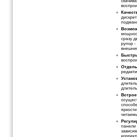
скачива
воспрои
Качест
дискрет
подмани
Возмож
мощност
сразу д
рупор -
внешний
Быстры
воспро
Отдель
редакти
Устано
длитель
длитель
Встрое
осущест
способе
яркости
читаем
Регули
панели 
зависим
коррект