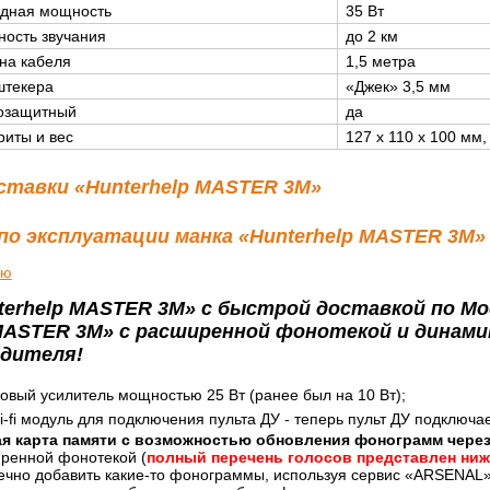
дная мощность
35 Вт
ность звучания
до 2 км
на кабеля
1,5 метра
штекера
«Джек» 3,5 мм
озащитный
да
риты и вес
127 x 110 x 100 мм,
ставки «Hunterhelp MASTER 3M»
по эксплуатации манка «Hunterhelp MASTER 3M»
ию
terhelp MASTER 3M» с быстрой доставкой по Мо
 MASTER 3M» с расширенной фонотекой и динами
одителя!
овый усилитель мощностью 25 Вт (ранее был на 10 Вт);
-fi модуль для подключения пульта ДУ - теперь пульт ДУ подключает
я карта памяти с возможностью обновления фонограмм через
ренной фонотекой (
полный перечень голосов представлен ниж
ечно добавить какие-то фонограммы, используя сервис «АRSENAL» о