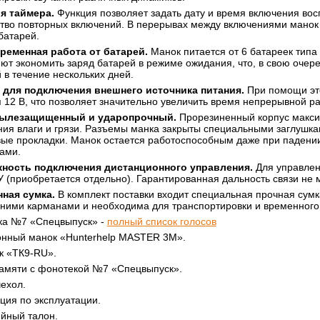
я таймера.
Функция позволяет задать дату и время включения вос
тво повторных включений. В перерывах между включениями манок 
батарей.
ременная работа от батарей.
Манок питается от 6 батареек тип
ют экономить заряд батарей в режиме ожидания, что, в свою очер
 в течение нескольких дней.
 для подключения внешнего источника питания.
При помощи это
 12 В, что позволяет значительно увеличить время непрерывной р
ылезащищенный и ударопрочный.
Прорезиненный корпус макси
ия влаги и грязи. Разъемы манка закрыты специальными заглушка
ые прокладки. Манок остается работоспособным даже при падении
ами.
ность подключения дистанционного управления.
Для управлен
У (приобретается отдельно). Гарантированная дальность связи не 
ная сумка.
В комплект поставки входит специальная прочная сумк
ними карманами и необходима для транспортировки и временного 
ка №7 «Спецвыпуск» -
полный список голосов
онный манок «Hunterhelp MASTER 3M».
к «ТК9-RU».
памяти с фонотекой №7 «Спецвыпуск».
ехол.
ция по эксплуатации.
йный талон.