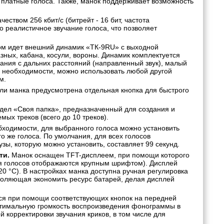
 платные голоса. Также, манок поддерживает возможность
еством 256 кбит/с (битрейт - 16 бит, частота
о реалистичное звучание голоса, что позволяет
ом идет внешний динамик «ТК-9RU» с выходной
зных, кабана, косули, вороны. Динамик комплектуется
ания с дальних расстояний (направленный звук), малый
и необходимости, можно использовать любой другой
м.
и манка предусмотрена отдельная кнопка для быстрого
ел «Своя папка», предназначенный для создания и
ых треков (всего до 10 треков).
ходимости, для выбранного голоса можно установить
 же голоса. По умолчания, для всех голосов
зы, которую можно установить, составляет 99 секунд.
ти.
Манок оснащен TFT-дисплеем, при помощи которого
я голосов отображаются крупным шрифтом). Дисплей
20 °С). В настройках манка доступна ручная регулировка
зволяющая экономить ресурс батарей, делая дисплей
ся при помощи соответствующих кнопок на передней
оптимальную громкость воспроизведения фонограммы в
 корректировки звучания криков, в том числе для