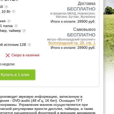
Доставка
156
БЕСПЛАТНО
, 10 Вт
в пределах МКАД, Новокосино,
Митино, Бутово, Жулебино
емая
Итого к оплате: 28900 руб.
 1 папка
Самовывоз
йзер, таймер
БЕСПЛАТНО
метро «Волгоградский проспект»
Волгоградский пр. 28, стр. 1
ий источник 12В
Итого к оплате: 28900 руб.
×
Скоро в наличии
 3 НЕДЕЛИ!
Купить в 1 клик
спроизводит звуковую информацию, записанную в
ения - DVD-audio (48 кГц, 16 бит). Оснащен TFT
нограммы. Управление манком осуществляется при
еской регулировки яркости дисплея, таймера, а также
лектуется расширенной фонотекой и внешним динамиком