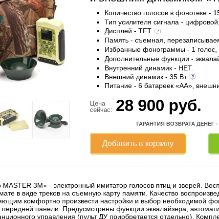
Количество голосов в фонотеке - 
Тип усилителя сигнала - цифровой
Дисплей - TFT
Память - съемная, перезаписыва
Избранные фонограммы - 1 голос,
Дополнительные функции - эквала
Внутренний динамик - НЕТ.
Внешний динамик - 35 Вт
Питание - 6 батареек «AА», внешн
28 900
руб.
Цена
сейчас:
ГАРАНТИЯ ВОЗВРАТА ДЕНЕГ -
Добавить в корзину
p MASTER 3M» - электронный имитатор голосов птиц и зверей. Во
те в виде треков на съемную карту памяти. Качество воспроизвед
яющим комфортно произвести настройки и выбор необходимой фо
 передней панели. Предусмотрены функции эквалайзера, автоматич
анционного управления (пульт ДУ приобретается отдельно). Комп