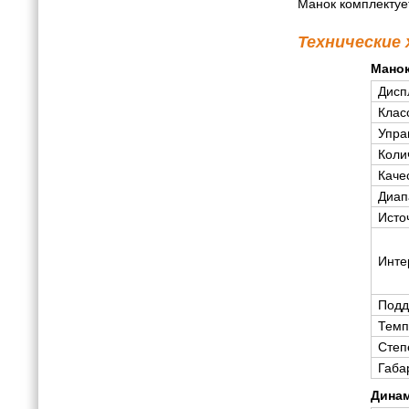
Манок комплектуе
Технические
Манок
Дисп
Клас
Упра
Коли
Каче
Диап
Исто
Инте
Подд
Темп
Степ
Габа
Динам