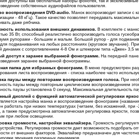
ния доступны как бесплатные наборы фонотек, так и эксклюзивные
зведение собственных аудиофайлов пользователя.
во воспроизведения DVD-audio.
Манок воспроизводит записи с кач
изации - 48 кГц). Такое качество позволяет передавать максимальн
вать даже рябчика.
ность использования внешних динамиков.
В комплекте с манк
ью 35 Вт, способный реалистично воспроизводить голоса гусеобра
вумя рупорами - большим и малым. Большой рупор - для подманив
 для подманивания на любых расстояниях (круговое звучание). Пр
 динамик с сопротивлением 4-8 Ом и штекером типа «Джек» 3,5 м
й доступ к заранее выбранной фонограмме.
На передней панел
изведения заранее выбранной фонограммы.
ная папка для избранных фонограмм.
В меню предусмотрен разд
рования листа воспроизведения - списка наиболее часто используем
вка паузы между повторами воспроизведения голоса.
При необ
ность паузы между повторным циклическим воспроизведением этого
ность паузы установлена 0 секунд. Максимальная длительность пау
нный дисплей с функцией автоматической регулировки яркос
вляется настройка манка и воспроизведение фонограмм (названи
н работать при низких температурах (читаем, без искажений, при -
, а также предусмотрена автоматическая регулировка яркости, по
ым при любом освещении.
ровка громкости, настройки эквалайзера.
Громкость регулирует
устройства. Регулировка громкости дает возможность подобрать 
ости от внешних факторов. Эквалайзер предназначен для частотной
ировки звучания различных динамиков.