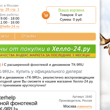
с в Москве:
р. 28 стр. 1
Ваша корзина
фик работы:
Товаров:
0
шт.
 9:00 - 18:00
Сумма:
0
руб.
11:00 - 16:00
@hello-24.ru
такты
Отзывы
3
/
С расширенной фонотекой и динамиком ТК-9RU
-9RU». Купить у официального дилера!
ой и динамиком «ТК-9RU», реалистично воспроизводящим
выгодной цене Вы сможете в нашем магазине Хелло-24.ру.
йт принимаем круглосуточно!
erhelp
Артикул: 1640
Производитель:
Россия
ной фонотекой
Москва
изменить
ТК-9RU»