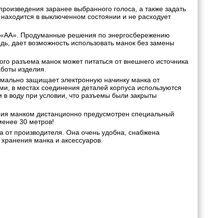
произведения заранее выбранного голоса, а также задать
находится в выключенном состоянии и не расходует
а «АА». Продуманные решения по энергосбережению
едь, дает возможность использовать манок без замены
го разъема манок может питаться от внешнего источника
аботы изделия.
мально защищает электронную начинку манка от
ми, в местах соединения деталей корпуса используются
 в воду при условии, что разъемы были закрыты
ия манком дистанционно предусмотрен специальный
менее 30 метров!
а от производителя. Она очень удобна, снабжена
хранения манка и аксессуаров.