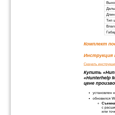
Выхо
Даль
Длин
Тип 
Влаг
Габа
Комплект по
Инструкция 
Скачать инструкц
Купить «Hun
«Hunterhelp
цене произв
установлен н
обновился Wi
Съемна
с расши
или точ