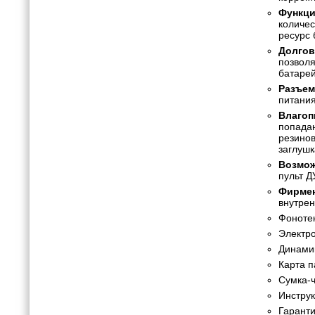
Функци
количес
ресурс 
Долгов
позволя
батарей
Разъем
питания
Влагоп
попадан
резинов
заглушк
Возмож
пульт Д
Фирмен
внутрен
Фоноте
Электр
Динами
Карта 
Сумка-ч
Инструк
Гаранти