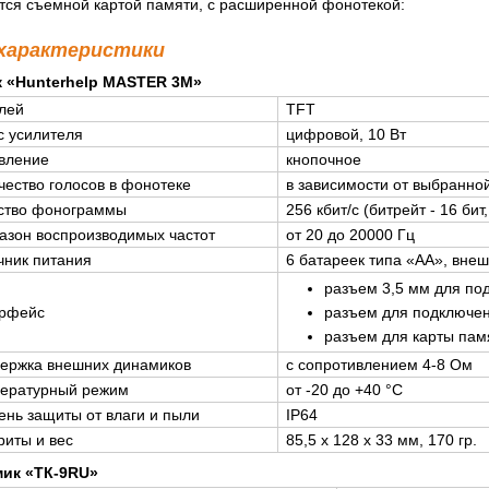
тся съемной картой памяти, с расширенной фонотекой:
 характеристики
 «Hunterhelp MASTER 3M»
лей
TFT
с усилителя
цифровой, 10 Вт
вление
кнопочное
чество голосов в фонотеке
в зависимости от выбранно
ство фонограммы
256 кбит/с (битрейт - 16 бит
азон воспроизводимых частот
от 20 до 20000 Гц
чник питания
6 батареек типа «AA», внеш
разъем 3,5 мм для по
рфейс
разъем для подключен
разъем для карты пам
ержка внешних динамиков
с сопротивлением 4-8 Ом
ературный режим
от -20 до +40 °С
ень защиты от влаги и пыли
IP64
риты и вес
85,5 x 128 x 33 мм, 170 гр.
ик «ТК-9RU»