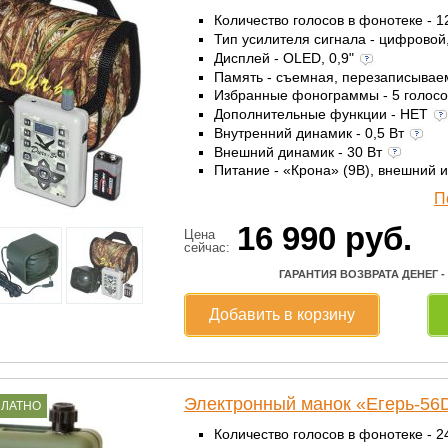
Количество голосов в фонотеке - 
Тип усилителя сигнала - цифровой
Дисплей - OLED, 0,9"
Память - съемная, перезаписыва
Избранные фонограммы - 5 голос
Дополнительные функции - НЕТ
Внутренний динамик - 0,5 Вт
Внешний динамик - 30 Вт
Питание - «Крона» (9В), внешний 
П
16 990
руб.
Цена
сейчас:
ГАРАНТИЯ ВОЗВРАТА ДЕНЕГ -
Добавить в корзину
Электронный манок «Егерь-56
ПЛАТНО
Количество голосов в фонотеке - 