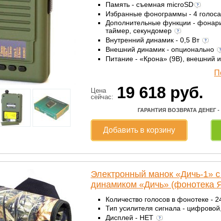
Память - съемная microSD
Избранные фонограммы - 4 голос
Дополнительные функции - фонарик
таймер, секундомер
Внутренний динамик - 0,5 Вт
Внешний динамик - опционально
Питание - «Крона» (9В), внешний 
П
19 618
руб.
Цена
сейчас:
ГАРАНТИЯ ВОЗВРАТА ДЕНЕГ -
Добавить в корзину
Электронный манок «Дичь-1» 
динамиком «Дичь» (фонотека Я
Количество голосов в фонотеке - 
Тип усилителя сигнала - цифровой
Дисплей - НЕТ