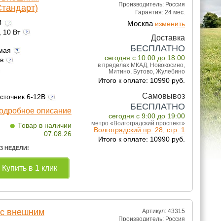
Производитель:
Россия
Стандарт)
Гарантия:
24 мес.
24
Москва
изменить
, 10 Вт
Доставка
БЕСПЛАТНО
емая
сегодня с 10:00 до 18:00
ов
в пределах МКАД, Новокосино,
Митино, Бутово, Жулебино
Итого к оплате: 10990 руб.
Самовывоз
источник 6-12В
БЕСПЛАТНО
одробное описание
сегодня с 9:00 до 19:00
•
метро «Волгоградский проспект»
Товар в наличии
Волгоградский пр. 28, стр. 1
07.08.26
Итого к оплате: 10990 руб.
 3 НЕДЕЛИ!
Купить в 1 клик
 с внешним
Артикул: 43315
Производитель:
Россия