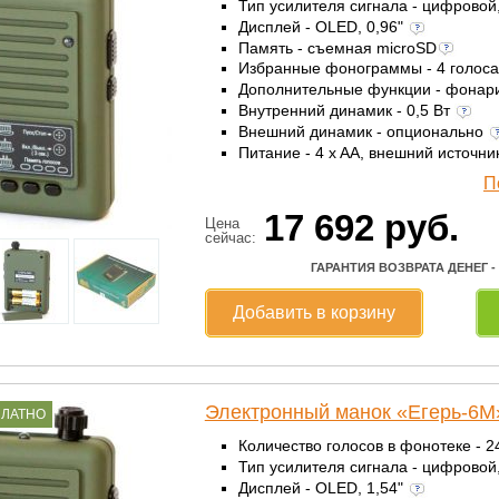
Тип усилителя сигнала - цифровой
Дисплей - OLED, 0,96"
Память - съемная microSD
Избранные фонограммы - 4 голос
Дополнительные функции - фонар
Внутренний динамик - 0,5 Вт
Внешний динамик - опционально
Питание - 4 x AА, внешний источни
П
17 692
руб.
Цена
сейчас:
ГАРАНТИЯ ВОЗВРАТА ДЕНЕГ -
Добавить в корзину
Электронный манок «Егерь-6М
ПЛАТНО
Количество голосов в фонотеке - 
Тип усилителя сигнала - цифровой
Дисплей - OLED, 1,54"