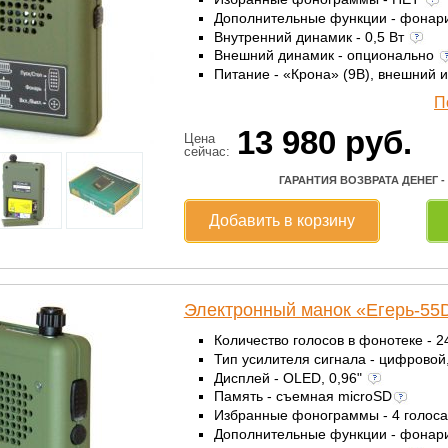
Дополнительные функции - фонар
Внутренний динамик - 0,5 Вт
Внешний динамик - опционально
Питание - «Крона» (9В), внешний 
П
13 980
руб.
Цена
сейчас:
ГАРАНТИЯ ВОЗВРАТА ДЕНЕГ -
Добавить в корзину
Электронный манок «Егерь-55
Количество голосов в фонотеке - 
Тип усилителя сигнала - цифровой
Дисплей - OLED, 0,96"
Память - съемная microSD
Избранные фонограммы - 4 голос
Дополнительные функции - фонар