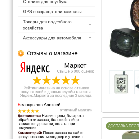
Столики для ноутбука
GPS возвращатели-компасы
Товары для подсобного
хозяйства
Аксессуары для автомобиля
Отзывы о магазине
Маркет
Свыше 6 000 оценок
Рейтинг магазина на основе отзывов
покупателей и данных службы качества
Яндекс.Маркета за последние 3 месяца.
Б
елокрылов Алексей
отличный магазин
Низкие цены, быстрота
Достоинства:
обработки заказа, большой выбор
вариантов доставки, оплата при
ДОСТАВКА БЕС
получении.
После заказа на сайте
Комментарий:
сразу позвонил менеджер и уточнил