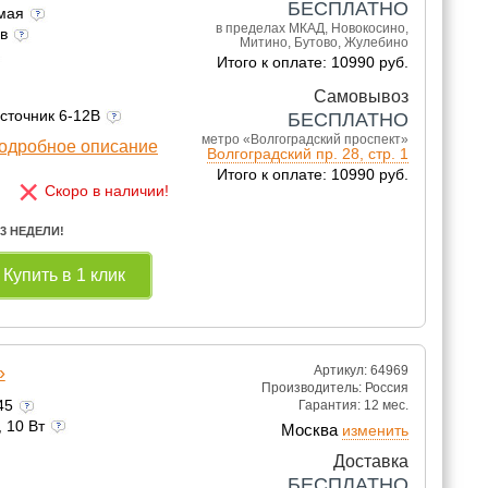
БЕСПЛАТНО
емая
в пределах МКАД, Новокосино,
ов
Митино, Бутово, Жулебино
Итого к оплате: 10990 руб.
Самовывоз
источник 6-12В
БЕСПЛАТНО
метро «Волгоградский проспект»
одробное описание
Волгоградский пр. 28, стр. 1
Итого к оплате: 10990 руб.
×
Скоро в наличии!
 3 НЕДЕЛИ!
Купить в 1 клик
»
Артикул: 64969
Производитель:
Россия
245
Гарантия:
12 мес.
, 10 Вт
Москва
изменить
Доставка
БЕСПЛАТНО