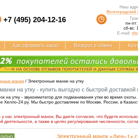
Наш адре
Волгоградский п
+7 (495) 204-12-16
Гра
пн-пт:
сб-вс: 
E-mail:
sls
Как оформить заказ
Возврат и обмен
Кон
онные манки
/
Электронные манки на утку
анки на утку - купить выгодно с быстрой доставкой 
к на утку - звукоимитатор для подманивания утки во время охоты.
е Хелло-24.ру. Мы быстро доставляем по Москве, России, в Казахс
 у нас электронный манок, Вы даете согласие, что будете использо
й деятельности, а также в целях регулирования численности, согл
Электронный манок «Дичь-1» 
ПЛАТНО