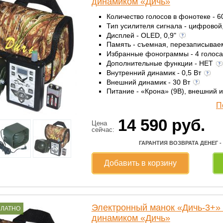
динамиком «Дичь»
Количество голосов в фонотеке - 
Тип усилителя сигнала - цифровой
Дисплей - OLED, 0,9"
Память - съемная, перезаписыва
Избранные фонограммы - 4 голос
Дополнительные функции - НЕТ
Внутренний динамик - 0,5 Вт
Внешний динамик - 30 Вт
Питание - «Крона» (9В), внешний 
П
14 590
руб.
Цена
сейчас:
ГАРАНТИЯ ВОЗВРАТА ДЕНЕГ -
Добавить в корзину
Электронный манок «Дичь-3+»
ПЛАТНО
динамиком «Дичь»