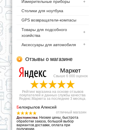
Измерительные приборы
Столики для ноутбука
GPS возвращатели-компасы
Товары для подсобного
хозяйства
Аксессуары для автомобиля
Отзывы о магазине
Маркет
Свыше 6 000 оценок
Рейтинг магазина на основе отзывов
покупателей и данных службы качества
Яндекс.Маркета за последние 3 месяца.
Б
елокрылов Алексей
отличный магазин
Низкие цены, быстрота
Достоинства:
обработки заказа, большой выбор
вариантов доставки, оплата при
получении.