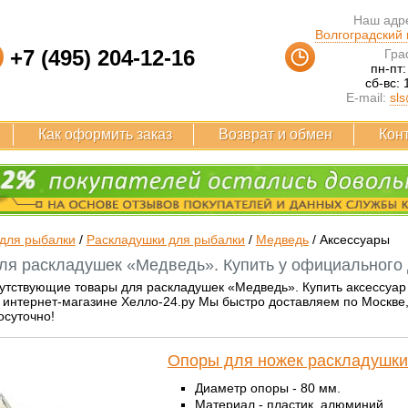
Наш адре
Волгоградский п
+7 (495) 204-12-16
Гра
пн-пт:
сб-вс: 
E-mail:
sls
Как оформить заказ
Возврат и обмен
Кон
для рыбалки
/
Раскладушки для рыбалки
/
Медведь
/
Аксессуары
ля раскладушек «Медведь». Купить у официального 
путствующие товары для раскладушек «Медведь». Купить аксессуа
интернет-магазине Хелло-24.ру Мы быстро доставляем по Москве, Р
осуточно!
Опоры для ножек раскладушк
Диаметр опоры - 80 мм.
Материал - пластик, алюминий.