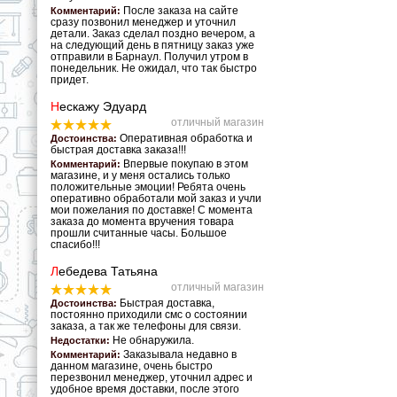
После заказа на сайте
Комментарий:
сразу позвонил менеджер и уточнил
детали. Заказ сделал поздно вечером, а
на следующий день в пятницу заказ уже
отправили в Барнаул. Получил утром в
понедельник. Не ожидал, что так быстро
придет.
Н
ескажу Эдуард
отличный магазин
Оперативная обработка и
Достоинства:
быстрая доставка заказа!!!
Впервые покупаю в этом
Комментарий:
магазине, и у меня остались только
положительные эмоции! Ребята очень
оперативно обработали мой заказ и учли
мои пожелания по доставке! С момента
заказа до момента вручения товара
прошли считанные часы. Большое
спасибо!!!
Л
ебедева Татьяна
отличный магазин
Быстрая доставка,
Достоинства:
постоянно приходили смс о состоянии
заказа, а так же телефоны для связи.
Не обнаружила.
Недостатки:
Заказывала недавно в
Комментарий:
данном магазине, очень быстро
перезвонил менеджер, уточнил адрес и
удобное время доставки, после этого