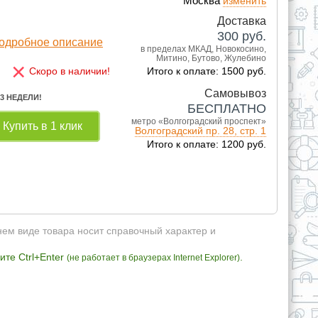
Москва
изменить
Доставка
300
руб.
одробное описание
в пределах МКАД, Новокосино,
Митино, Бутово, Жулебино
×
Скоро в наличии!
Итого к оплате: 1500 руб.
Самовывоз
 3 НЕДЕЛИ!
БЕСПЛАТНО
метро «Волгоградский проспект»
Купить в 1 клик
Волгоградский пр. 28, стр. 1
Итого к оплате: 1200 руб.
нем виде товара носит справочный характер и
те Ctrl+Enter
.
(не работает в браузерах Internet Explorer)