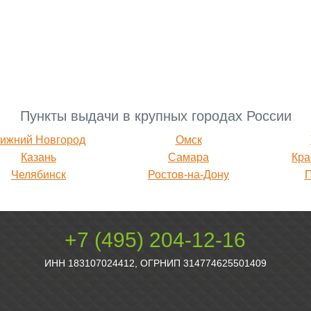
Пункты выдачи в крупных городах России
ижний Новгород
Омск
Казань
Самара
Кра
Челябинск
Ростов-на-Дону
+7 (495) 204-12-16
ИНН 183107024412, ОГРНИП 314774625501409