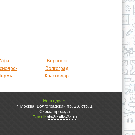
Уфа
Воронеж
сноярск
Волгоград
Пермь
Краснодар
Наш адрес:
г. Москва, Волгоградский пр. 28, стр. 1
Схема проезда
E-mail:
sls@hello-24.ru