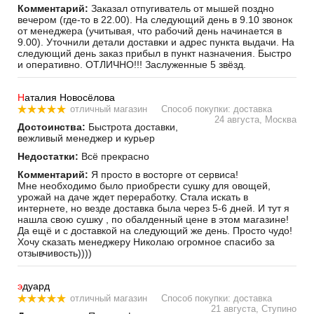
Комментарий:
Заказал отпугиватель от мышей поздно
вечером (где-то в 22.00). На следующий день в 9.10 звонок
от менеджера (учитывая, что рабочий день начинается в
9.00). Уточнили детали доставки и адрес пункта выдачи. На
следующий день заказ прибыл в пункт назначения. Быстро
и оперативно. ОТЛИЧНО!!! Заслуженные 5 звёзд.
Н
аталия Новосёлова
отличный магазин
Способ покупки: доставка
24 августа, Москва
Достоинства:
Быстрота доставки,
вежливый менеджер и курьер
Недостатки:
Всё прекрасно
Комментарий:
Я просто в восторге от сервиса!
Мне необходимо было приобрести сушку для овощей,
урожай на даче ждет переработку. Стала искать в
интернете, но везде доставка была через 5-6 дней. И тут я
нашла свою сушку , по обалденный цене в этом магазине!
Да ещё и с доставкой на следующий же день. Просто чудо!
Хочу сказать менеджеру Николаю огромное спасибо за
отзывчивость))))
э
дуард
отличный магазин
Способ покупки: доставка
21 августа, Ступино