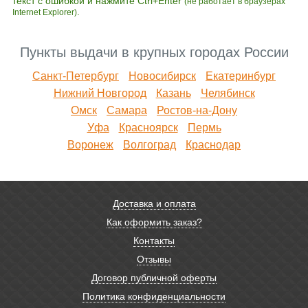
текст с ошибкой и нажмите Ctrl+Enter
(не работает в браузерах
.
Internet Explorer)
Пункты выдачи в крупных городах России
Санкт-Петербург
Новосибирск
Екатеринбург
Нижний Новгород
Казань
Челябинск
Омск
Самара
Ростов-на-Дону
Уфа
Красноярск
Пермь
Воронеж
Волгоград
Краснодар
Доставка и оплата
Как оформить заказ?
Контакты
Отзывы
Договор публичной оферты
Политика конфиденциальности