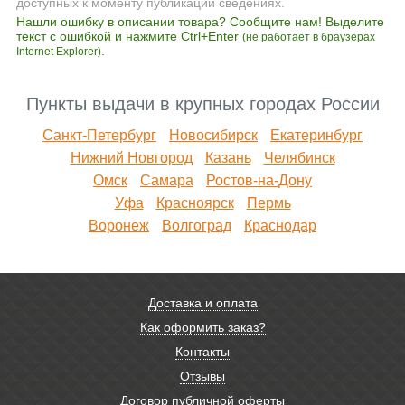
доступных к моменту публикации сведениях.
Нашли ошибку в описании товара? Сообщите нам! Выделите
текст с ошибкой и нажмите Ctrl+Enter
(не работает в браузерах
.
Internet Explorer)
Пункты выдачи в крупных городах России
Санкт-Петербург
Новосибирск
Екатеринбург
Нижний Новгород
Казань
Челябинск
Омск
Самара
Ростов-на-Дону
Уфа
Красноярск
Пермь
Воронеж
Волгоград
Краснодар
Доставка и оплата
Как оформить заказ?
Контакты
Отзывы
Договор публичной оферты