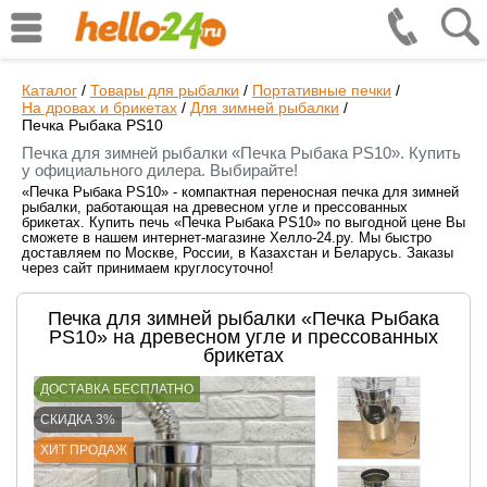
Каталог
/
Товары для рыбалки
/
Портативные печки
/
На дровах и брикетах
/
Для зимней рыбалки
/
Печка Рыбака PS10
Печка для зимней рыбалки «Печка Рыбака PS10». Купить
у официального дилера. Выбирайте!
«Печка Рыбака PS10» - компактная переносная печка для зимней
рыбалки, работающая на древесном угле и прессованных
брикетах. Купить печь «Печка Рыбака PS10» по выгодной цене Вы
сможете в нашем интернет-магазине Хелло-24.ру. Мы быстро
доставляем по Москве, России, в Казахстан и Беларусь. Заказы
через сайт принимаем круглосуточно!
Печка для зимней рыбалки «Печка Рыбака
PS10» на древесном угле и прессованных
брикетах
ДОСТАВКА БЕСПЛАТНО
СКИДКА 3%
ХИТ ПРОДАЖ