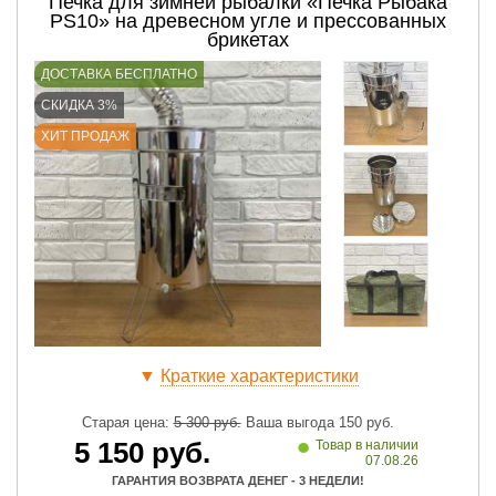
Печка для зимней рыбалки «Печка Рыбака
PS10» на древесном угле и прессованных
брикетах
ДОСТАВКА БЕСПЛАТНО
СКИДКА 3%
ХИТ ПРОДАЖ
▼
Краткие характеристики
Старая цена:
5 300
руб.
Ваша выгода
150
руб.
•
5 150
руб.
Товар в наличии
07.08.26
ГАРАНТИЯ ВОЗВРАТА ДЕНЕГ - 3 НЕДЕЛИ!