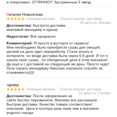
и оперативно. ОТЛИЧНО!!! Заслуженные 5 звёзд.
Н
аталия Новосёлова
отличный магазин
Способ покупки: доставка
24 августа, Москва
Достоинства:
Быстрота доставки,
вежливый менеджер и курьер
Недостатки:
Всё прекрасно
Комментарий:
Я просто в восторге от сервиса!
Мне необходимо было приобрести сушку для овощей,
урожай на даче ждет переработку. Стала искать в
интернете, но везде доставка была через 5-6 дней. И тут я
нашла свою сушку , по обалденный цене в этом магазине!
Да ещё и с доставкой на следующий же день. Просто чудо!
Хочу сказать менеджеру Николаю огромное спасибо за
отзывчивость))))
э
дуард
отличный магазин
Способ покупки: доставка
21 августа, Ступино
Достоинства:
После оформления на
сайте быстро перезвонили. Вежливо все рассказали.
Быстрая доставка. Качество товара соответствует
описанию. Цена в полтора раза ниже чем в магазине
родного города.