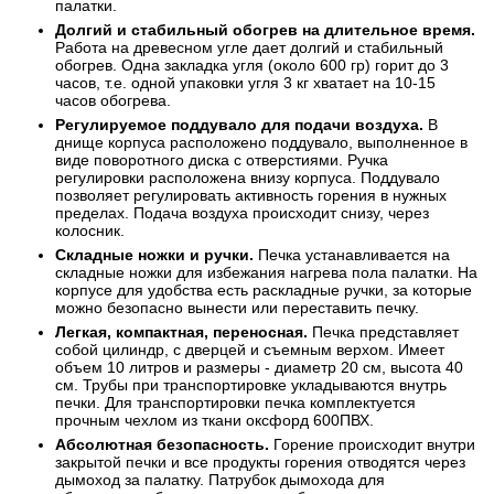
палатки.
Долгий и стабильный обогрев на длительное время.
Работа на древесном угле дает долгий и стабильный
обогрев. Одна закладка угля (около 600 гр) горит до 3
часов, т.е. одной упаковки угля 3 кг хватает на 10-15
часов обогрева.
Регулируемое поддувало для подачи воздуха.
В
днище корпуса расположено поддувало, выполненное в
виде поворотного диска с отверстиями. Ручка
регулировки расположена внизу корпуса. Поддувало
позволяет регулировать активность горения в нужных
пределах. Подача воздуха происходит снизу, через
колосник.
Складные ножки и ручки.
Печка устанавливается на
складные ножки для избежания нагрева пола палатки. На
корпусе для удобства есть раскладные ручки, за которые
можно безопасно вынести или переставить печку.
Легкая, компактная, переносная.
Печка представляет
собой цилиндр, с дверцей и съемным верхом. Имеет
объем 10 литров и размеры - диаметр 20 см, высота 40
см. Трубы при транспортировке укладываются внутрь
печки. Для транспортировки печка комплектуется
прочным чехлом из ткани оксфорд 600ПВХ.
Абсолютная безопасность.
Горение происходит внутри
закрытой печки и все продукты горения отводятся через
дымоход за палатку. Патрубок дымохода для