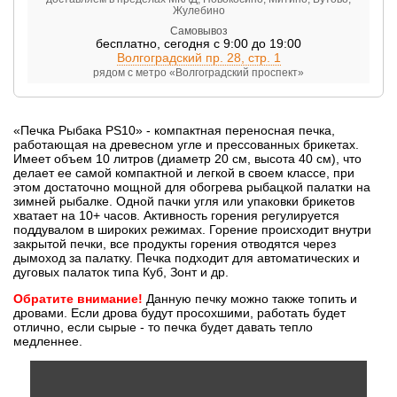
Жулебино
Самовывоз
бесплатно
,
сегодня с 9:00 до 19:00
Волгоградский пр. 28, стр. 1
рядом с метро «Волгоградский проспект»
«Печка Рыбака PS10» - компактная переносная печка,
работающая на древесном угле и прессованных брикетах.
Имеет объем 10 литров (диаметр 20 см, высота 40 см), что
делает ее самой компактной и легкой в своем классе, при
этом достаточно мощной для обогрева рыбацкой палатки на
зимней рыбалке. Одной пачки угля или упаковки брикетов
хватает на 10+ часов. Активность горения регулируется
поддувалом в широких режимах. Горение происходит внутри
закрытой печки, все продукты горения отводятся через
дымоход за палатку. Печка подходит для автоматических и
дуговых палаток типа Куб, Зонт и др.
Обратите внимание!
Данную печку можно также топить и
дровами. Если дрова будут просохшими, работать будет
отлично, если сырые - то печка будет давать тепло
медленнее.