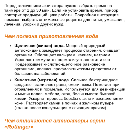
Перед включением активатора нужно выбрать время на
таймере от 1 до 30 мин. Если не установить время, прибор
повторит предыдущий цикл работы. Подробная инструкция
поможет выбрать оптимальные рецепты для питья, умывания,
лечения, уборки и других нужд.
Чем полезна приготовленная вода
Щелочная (живая) вода.
Мощный природный
антиоксидант, замедляет процессы старения, очищает
организм. Обогащает кальцием, калием, натрием.
Укрепляет иммунитет, нормализует аппетит и сон.
Поддерживает кислотно-щелочное равновесие
организма, являясь профилактическим средством от
большинства заболеваний.
Кислотная (мертвая) вода.
Сильное бактерицидное
средство - заживляет раны, ожоги, язвы. Помогает при
отравлениях и похмелье. Используется для дезинфекции
и мытья полов, мебели, окон, белья вместо бытовой
химии. Ускоряет процесс борьбы с акне и воспалениями
кожи. Растворяет камни в почках и желчном пузыре
(только после консультации с лечащим врачом).
Чем отличаются активаторы серии
«Rottinger»