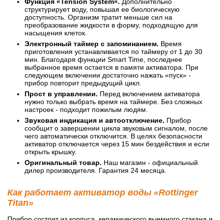
Функция «Tension System».
Дополнительно
структурирует воду, повышая ее биологическую
доступность. Организм тратит меньше сил на
преобразование жидкости в форму, подходящую для
насыщения клеток.
Электронный таймер с запоминанием.
Время
приготовления устанавливается по таймеру от 1 до 30
мин. Благодаря функции Smart Time, последнее
выбранное время остается в памяти активатора. При
следующем включении достаточно нажать «пуск» -
прибор повторит предыдущий цикл.
Прост в управлении.
Перед включением активатора
нужно только выбрать время на таймере. Без сложных
настроек - подходит пожилым людям.
Звуковая индикация и автоотключение.
Прибор
сообщит о завершении цикла звуковым сигналом, после
чего автоматически отключится. В целях безопасности
активатор отключается через 15 мин бездействия и если
открыть крышку.
Оригинальный товар.
Наш магазин - официальный
дилер производителя. Гарантия 24 месяца.
Как работает активатор воды «Rottinger
Titan»
Прибор состоит из корпуса, керамического выемного стакана и