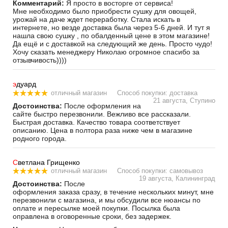
Комментарий:
Я просто в восторге от сервиса!
Мне необходимо было приобрести сушку для овощей,
урожай на даче ждет переработку. Стала искать в
интернете, но везде доставка была через 5-6 дней. И тут я
нашла свою сушку , по обалденный цене в этом магазине!
Да ещё и с доставкой на следующий же день. Просто чудо!
Хочу сказать менеджеру Николаю огромное спасибо за
отзывчивость))))
э
дуард
отличный магазин
Способ покупки: доставка
21 августа, Ступино
Достоинства:
После оформления на
сайте быстро перезвонили. Вежливо все рассказали.
Быстрая доставка. Качество товара соответствует
описанию. Цена в полтора раза ниже чем в магазине
родного города.
С
ветлана Грищенко
отличный магазин
Способ покупки: самовывоз
19 августа, Калининград
Достоинства:
После
оформления заказа сразу, в течение нескольких минут, мне
перезвонили с магазина, и мы обсудили все нюансы по
оплате и пересылке моей покупки. Посылка была
оправлена в оговоренные сроки, без задержек.