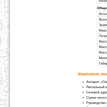
Инте
Общи
Исто
Выхо
Зазе
Макс
Потр
Масс
Масс
Масс
Мате
Габа
Комплект по
Аппарат «См
Ректальный 
Сетевой ада
Сумка-чехол
Руководство 