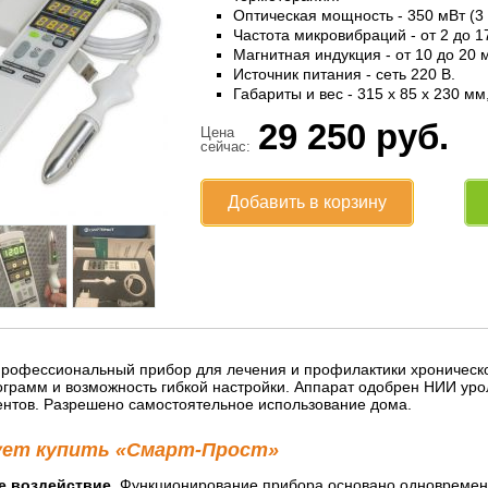
Оптическая мощность - 350 мВт (3
Частота микровибраций - от 2 до 1
Магнитная индукция - от 10 до 20 
Источник питания - сеть 220 В.
Габариты и вес - 315 x 85 x 230 мм, 
29 250
руб.
Цена
сейчас:
Добавить в корзину
профессиональный прибор для лечения и профилактики хроническог
рограмм и возможность гибкой настройки. Аппарат одобрен НИИ ур
ентов. Разрешено самостоятельное использование дома.
ует купить «Смарт-Прост»
е воздействие.
Функционирование прибора основано одновременно