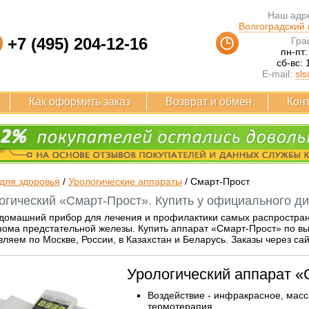
Наш адре
Волгоградский п
+7 (495) 204-12-16
Гра
пн-пт:
сб-вс: 
E-mail:
sls
Как оформить заказ
Возврат и обмен
Кон
для здоровья
/
Урологические аппараты
/
Смарт-Прост
огический «Смарт-Прост». Купить у официального ди
 домашний прибор для лечения и профилактики самых распростран
ома предстательной железы. Купить аппарат «Смарт-Прост» по вы
ляем по Москве, России, в Казахстан и Беларусь. Заказы через са
Урологический аппарат «
Воздействие - инфракрасное, масс
термотерапия.