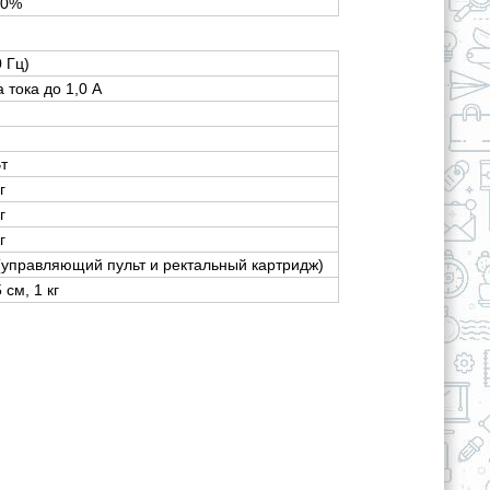
00%
0 Гц)
а тока до 1,0 А
Вт
г
г
г
(управляющий пульт и ректальный картридж)
 см, 1 кг