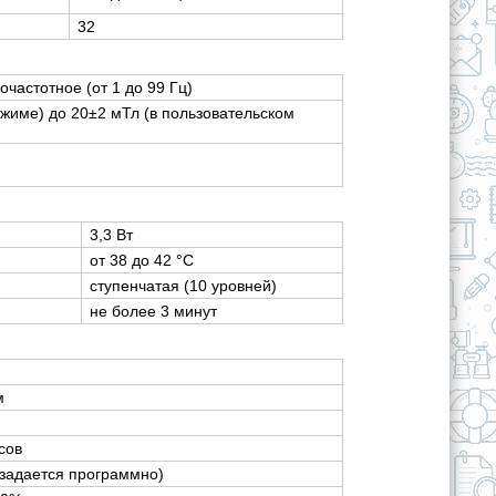
32
частотное (от 1 до 99 Гц)
ежиме) до 20±2 мТл (в пользовательском
3,3 Вт
от 38 до 42 °С
ступенчатая (10 уровней)
не более 3 минут
м
сов
(задается программно)