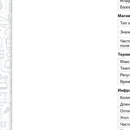
возд
Базо
Магни
Тип 
Знач
Част
поля
Терми
Макс
Темп
Регу
Врем
Инфра
Коли
Длин
Опти
Угол
Част