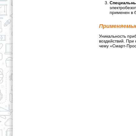
Специальны
электробезоп
применен в 
Применяемые
Уникальность приб
воздействий. При
чему «Смарт-Прос