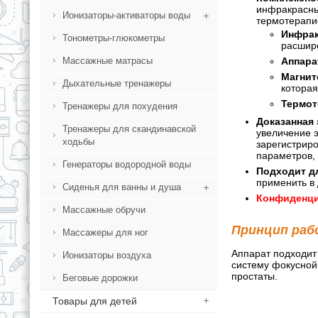
инфракрасны
Ионизаторы-активаторы воды
термотерапие
Инфрак
Тонометры-глюкометры
расшире
Аппара
Массажные матрасы
Магнит
Дыхательные тренажеры
которая
Термот
Тренажеры для похудения
Доказанная
Тренажеры для скандинавской
увеличение э
ходьбы
зарегистриро
параметров, 
Генераторы водородной воды
Подходит д
применить в
Сиденья для ванны и душа
Конфиденци
Массажные обручи
Принцип раб
Массажеры для ног
Аппарат подходит
Ионизаторы воздуха
систему фокусной
простаты.
Беговые дорожки
Товары для детей