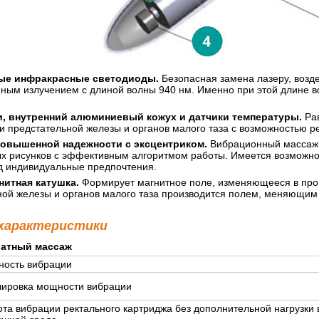
е инфракрасные светодиоды.
Безопасная замена лазеру, возде
ным излучением с длиной волны 940 нм. Именно при этой длине в
и, внутренний алюминиевый кожух и датчики температуры.
Рав
 предстательной железы и органов малого таза с возможностью р
повышенной надежности с эксцентриком.
Вибрационный массаж п
х рисунков с эффективным алгоритмом работы. Имеется возможнос
д индивидуальные предпочтения.
итная катушка.
Формирует магнитное поле, изменяющееся в проц
ной железы и органов малого таза производится полем, меняющим
 характеристики
ратный массаж
ость вибрации
лировка мощности вибрации
ота вибрации ректального картриджа без дополнительной нагрузки 