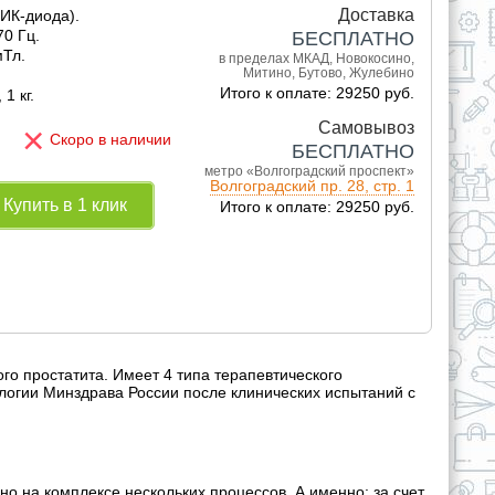
Доставка
 ИК-диода).
70 Гц.
БЕСПЛАТНО
мТл.
в пределах МКАД, Новокосино,
Митино, Бутово, Жулебино
Итого к оплате: 29250 руб.
1 кг.
×
Самовывоз
Скоро в наличии
БЕСПЛАТНО
метро «Волгоградский проспект»
Волгоградский пр. 28, стр. 1
Купить в 1 клик
Итого к оплате: 29250 руб.
о простатита. Имеет 4 типа терапевтического
ологии Минздрава России после клинических испытаний с
 на комплексе нескольких процессов. А именно: за счет