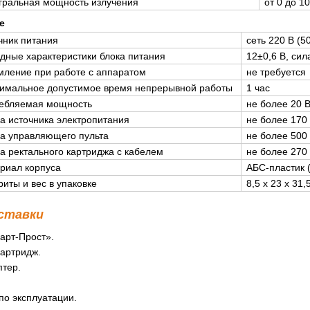
гральная мощность излучения
от 0 до 1
е
чник питания
сеть 220 В (5
дные характеристики блока питания
12±0,6 В, сил
мление при работе с аппаратом
не требуется
имальное допустимое время непрерывной работы
1 час
ебляемая мощность
не более 20 
а источника электропитания
не более 170 
а управляющего пульта
не более 500 
а ректального картриджа с кабелем
не более 270 
риал корпуса
АБС-пластик 
риты и вес в упаковке
8,5 x 23 x 31,5
ставки
арт-Прост».
картридж.
птер.
.
по эксплуатации.