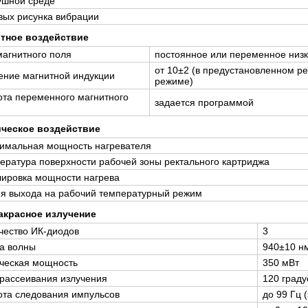
ушной среде
вых рисунка вибрации
тное воздействие
магнитного поля
постоянное или переменное низко
от 10±2 (в предустановленном р
ение магнитной индукции
режиме)
ота переменного магнитного
задается программой
ческое воздействие
имальная мощность нагревателя
ература поверхности рабочей зоны ректального картриджа
лировка мощности нагрева
я выхода на рабочий температурный режим
красное излучение
чество ИК-диодов
3
а волны
940±10 н
ческая мощность
350 мВт
 рассеивания излучения
120 граду
ота следования импульсов
до 99 Гц 