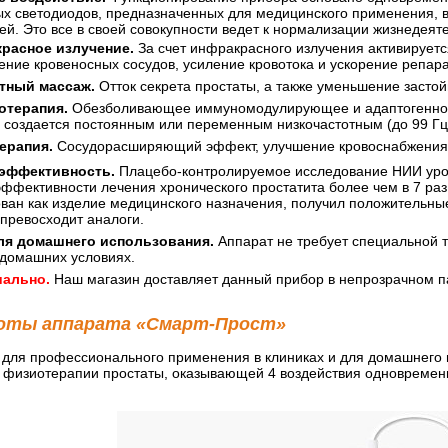
х светодиодов, предназначенных для медицинского применения, в
й. Это все в своей совокупности ведет к нормализации жизнедеят
расное излучение.
За счет инфракрасного излучения активируется
ние кровеносных сосудов, усиление кровотока и ускорение репар
тный массаж.
Отток секрета простаты, а также уменьшение застой
отерапия.
Обезболивающее иммуномодулирующее и адаптогенное в
 создается постоянным или переменным низкочастотным (до 99 Гц
ерапия.
Сосудорасширяющий эффект, улучшение кровоснабжения, 
 эффективность.
Плацебо-контролируемое исследование НИИ урол
ффективности лечения хронического простатита более чем в 7 раз
ван как изделие медицинского назначения, получил положительные 
превосходит аналоги.
ля домашнего использования.
Аппарат не требует специальной т
 домашних условиях.
ально.
Наш магазин доставляет данный прибор в непрозрачном п
оты аппарата «Смарт-Прост»
 для профессионального применения в клиниках и для домашнего
 физиотерапии простаты, оказывающей 4 воздействия одновремен