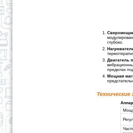
Сверхмощны
модулирован
глубоко.
Нагревател
термотерапии
Двигатель 
вибрационны
пределах по
Мощная магн
предстатель
Технические
Аппа
Мощн
Регу
Част