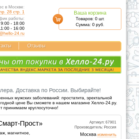
с в Москве:
р. 28 стр. 1
Ваша корзина
фик работы:
Товаров:
0
шт.
 9:00 - 18:00
Сумма:
0
руб.
11:00 - 16:00
@hello-24.ru
такты
Отзывы
лера. Доставка по России. Выбирайте!
енных мужских заболеваний: простатита, эректальной
годной цене Вы сможете в нашем магазине Хелло-24.ру.
йт принимаем круглосуточно!
Смарт-Прост»
Артикул: 67901
Производитель:
Россия
аж, магнитное,
Москва
изменить