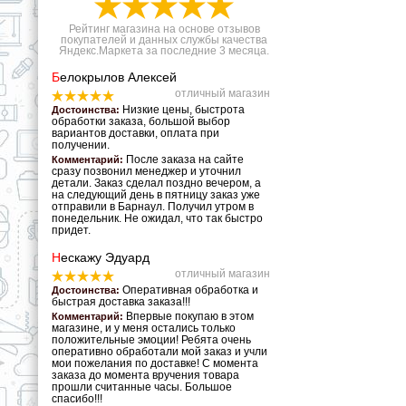
Рейтинг магазина на основе отзывов
покупателей и данных службы качества
Яндекс.Маркета за последние 3 месяца.
Б
елокрылов Алексей
отличный магазин
Низкие цены, быстрота
Достоинства:
обработки заказа, большой выбор
вариантов доставки, оплата при
получении.
После заказа на сайте
Комментарий:
сразу позвонил менеджер и уточнил
детали. Заказ сделал поздно вечером, а
на следующий день в пятницу заказ уже
отправили в Барнаул. Получил утром в
понедельник. Не ожидал, что так быстро
придет.
Н
ескажу Эдуард
отличный магазин
Оперативная обработка и
Достоинства:
быстрая доставка заказа!!!
Впервые покупаю в этом
Комментарий:
магазине, и у меня остались только
положительные эмоции! Ребята очень
оперативно обработали мой заказ и учли
мои пожелания по доставке! С момента
заказа до момента вручения товара
прошли считанные часы. Большое
спасибо!!!