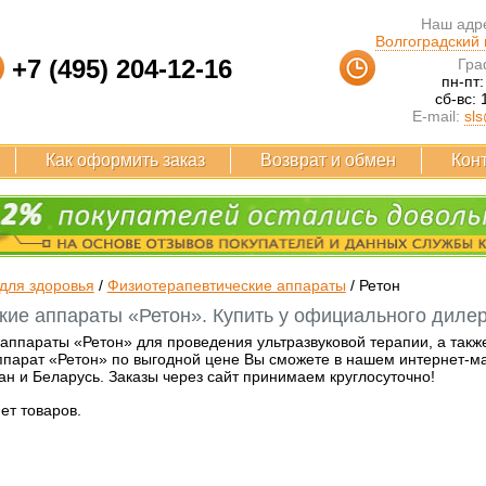
Наш адре
Волгоградский п
+7 (495) 204-12-16
Гра
пн-пт:
сб-вс: 
E-mail:
sls
Как оформить заказ
Возврат и обмен
Кон
для здоровья
/
Физиотерапевтические аппараты
/
Ретон
кие аппараты «Ретон». Купить у официального дилер
аппараты «Ретон» для проведения ультразвуковой терапии, а такж
ппарат «Ретон» по выгодной цене Вы сможете в нашем интернет-ма
тан и Беларусь. Заказы через сайт принимаем круглосуточно!
нет товаров.