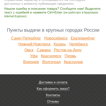
доступных к моменту публикации сведениях.
Нашли ошибку в описании товара? Сообщите нам! Выделите
текст с ошибкой и нажмите Ctrl+Enter
(не работает в браузерах
.
Internet Explorer)
Пункты выдачи в крупных городах России
Санкт-Петербург
Новосибирск
Екатеринбург
Нижний Новгород
Казань
Челябинск
Омск
Самара
Ростов-на-Дону
Уфа
Красноярск
Пермь
Воронеж
Волгоград
Краснодар
Доставка и оплата
Как оформить заказ?
Контакты
Отзывы