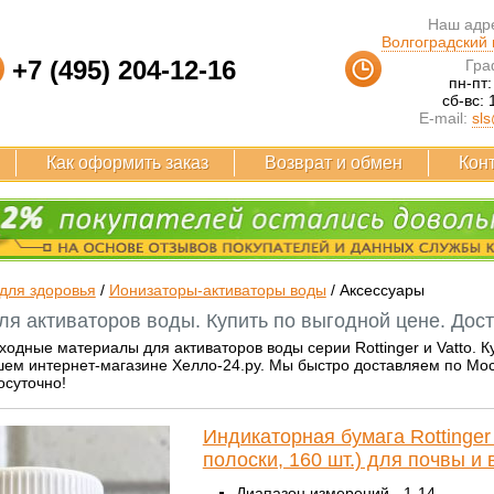
Наш адре
Волгоградский п
+7 (495) 204-12-16
Гра
пн-пт:
сб-вс: 
E-mail:
sls
Как оформить заказ
Возврат и обмен
Кон
для здоровья
/
Ионизаторы-активаторы воды
/
Аксессуары
ля активаторов воды. Купить по выгодной цене. Дост
ходные материалы для активаторов воды серии Rottinger и Vatto. 
ем интернет-магазине Хелло-24.ру. Мы быстро доставляем по Москв
осуточно!
Индикаторная бумага Rottinger
полоски, 160 шт.) для почвы и
Диапазон измерений - 1-14.