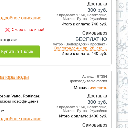
Доставка
300
руб.
в пределах МКАД, Новокосино,
одробное описание
Митино, Бутово, Жулебино
Итого к оплате: 740 руб.
×
Скоро в наличии!
Самовывоз
БЕСПЛАТНО
 3 НЕДЕЛИ!
метро «Волгоградский проспект»
Волгоградский пр. 28, стр. 1
Купить в 1 клик
Итого к оплате: 440 руб.
ватора воды
Артикул: 97384
Производитель:
Россия
Москва
изменить
Доставка
рии Vatto, Rottinger.
 низкий коэффициент
300
руб.
в пределах МКАД, Новокосино,
кг.
Митино, Бутово, Жулебино
Итого к оплате: 1400 руб.
одробное описание
Самовывоз