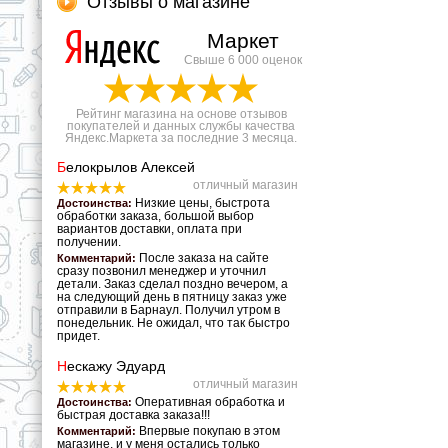
Отзывы о магазине
Маркет
Свыше 6 000 оценок
Рейтинг магазина на основе отзывов
покупателей и данных службы качества
Яндекс.Маркета за последние 3 месяца.
Б
елокрылов Алексей
отличный магазин
Низкие цены, быстрота
Достоинства:
обработки заказа, большой выбор
вариантов доставки, оплата при
получении.
После заказа на сайте
Комментарий:
сразу позвонил менеджер и уточнил
детали. Заказ сделал поздно вечером, а
на следующий день в пятницу заказ уже
отправили в Барнаул. Получил утром в
понедельник. Не ожидал, что так быстро
придет.
Н
ескажу Эдуард
отличный магазин
Оперативная обработка и
Достоинства:
быстрая доставка заказа!!!
Впервые покупаю в этом
Комментарий:
магазине, и у меня остались только