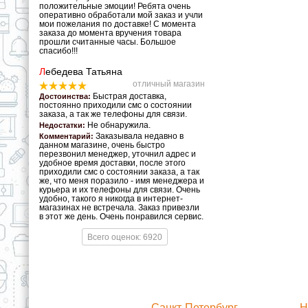
положительные эмоции! Ребята очень
оперативно обработали мой заказ и учли
мои пожелания по доставке! С момента
заказа до момента вручения товара
прошли считанные часы. Большое
спасибо!!!
Л
ебедева Татьяна
отличный магазин
Быстрая доставка,
Достоинства:
постоянно приходили смс о состоянии
заказа, а так же телефоны для связи.
Не обнаружила.
Недостатки:
Заказывала недавно в
Комментарий:
данном магазине, очень быстро
перезвонил менеджер, уточнил адрес и
удобное время доставки, после этого
приходили смс о состоянии заказа, а так
же, что меня поразило - имя менеджера и
курьера и их телефоны для связи. Очень
удобно, такого я никогда в интернет-
магазинах не встречала. Заказ привезли
в этот же день. Очень понравился сервис.
Всего оценок: 6920
Санкт-Петербург
Н