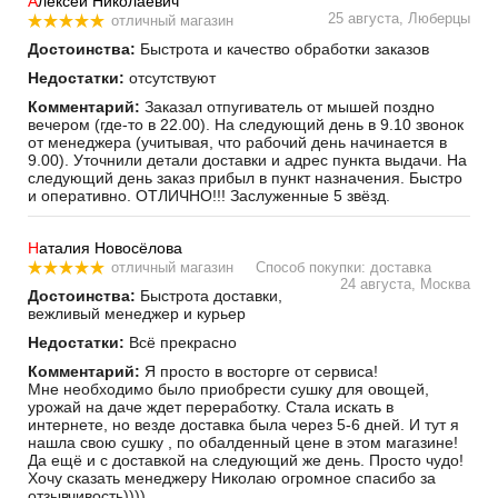
А
лексей Николаевич
25 августа, Люберцы
отличный магазин
Достоинства:
Быстрота и качество обработки заказов
Недостатки:
отсутствуют
Комментарий:
Заказал отпугиватель от мышей поздно
вечером (где-то в 22.00). На следующий день в 9.10 звонок
от менеджера (учитывая, что рабочий день начинается в
9.00). Уточнили детали доставки и адрес пункта выдачи. На
следующий день заказ прибыл в пункт назначения. Быстро
и оперативно. ОТЛИЧНО!!! Заслуженные 5 звёзд.
Н
аталия Новосёлова
отличный магазин
Способ покупки: доставка
24 августа, Москва
Достоинства:
Быстрота доставки,
вежливый менеджер и курьер
Недостатки:
Всё прекрасно
Комментарий:
Я просто в восторге от сервиса!
Мне необходимо было приобрести сушку для овощей,
урожай на даче ждет переработку. Стала искать в
интернете, но везде доставка была через 5-6 дней. И тут я
нашла свою сушку , по обалденный цене в этом магазине!
Да ещё и с доставкой на следующий же день. Просто чудо!
Хочу сказать менеджеру Николаю огромное спасибо за
отзывчивость))))