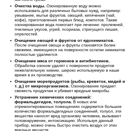
Очистка воды.
Озонированную воду можно
использовать для различных бытовых нужд, например:
умывание, мытье фруктов, овощей, кипячения (чай,
кофе), приготовления первых блюд, компотов. Также
озонированная вода помогает при лечении: пролежней,
пчелиных укусов, угрей, псориаза, стригущего лишая,
опрелостей.
Очищение овощей и фруктов от ядохимикатов.
После очищения овощи и фрукты становятся более
свежими, имеющиеся на поверхности остатки химикатов
полностью удаляются.
Очищение мяса от гормонов и антибиотиков.
Обработка озоном удалят с поверхности продуктов
нежелательную химию, широко используемую в наше
время в их производстве.
Очищение морепродуктов (рыбы, креветок, мидий и
т. д.) от микроорганизмов.
Озонирование придает
свежесть продуктам и убивает вредные микробы.
Устранение химических соединений:
формальдегидов, толуола.
В новых или
отремонтированных помещениях содержится большое
количество формальдегидных соединений, толуол, эти
вещества наносят вред организму человека, вызывают
головокружение, интоксикацию. Используя данный
прибор, можно очень быстро очистить воздух от этих
вредных веществ.