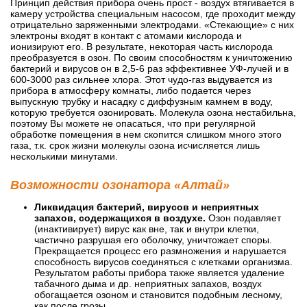
Принцип действия прибора очень прост - воздух втягивается в
камеру устройства специальным насосом, где проходит между
отрицательно заряженными электродами. «Стекающие» с них
электроны входят в контакт с атомами кислорода и
ионизируют его. В результате, некоторая часть кислорода
преобразуется в озон. По своим способностям к уничтожению
бактерий и вирусов он в 2,5-6 раз эффективнее УФ-лучей и в
600-3000 раз сильнее хлора. Этот чудо-газ выдувается из
прибора в атмосферу комнаты, либо подается через
выпускную трубку и насадку с диффузным камнем в воду,
которую требуется озонировать. Молекула озона нестабильна,
поэтому Вы можете не опасаться, что при регулярной
обработке помещения в нем скопится слишком много этого
газа, т.к. срок жизни молекулы озона исчисляется лишь
несколькими минутами.
Возможности озонатора «Алтай»
Ликвидация бактерий, вирусов и неприятных
запахов, содержащихся в воздухе.
Озон подавляет
(инактивирует) вирус как вне, так и внутри клетки,
частично разрушая его оболочку, уничтожает споры.
Прекращается процесс его размножения и нарушается
способность вирусов соединяться с клетками организма.
Результатом работы прибора также является удаление
табачного дыма и др. неприятных запахов, воздух
обогащается озоном и становится подобным лесному,
как после грозы.