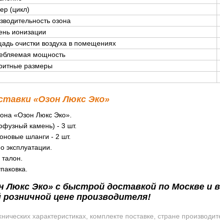
ер (цикл)
зводительность озона
ень ионизации
адь очистки воздуха в помещениях
ебляемая мощность
ритные размеры
ставки «Озон Люкс Эко»
зона «Озон Люкс Эко».
фузный камень) - 3 шт.
оновые шланги - 2 шт.
о эксплуатации.
 талон.
паковка.
 Люкс Эко» с быстрой доставкой по Москве и в
 розничной цене производителя!
ических характеристиках, комплекте поставке, стране производит