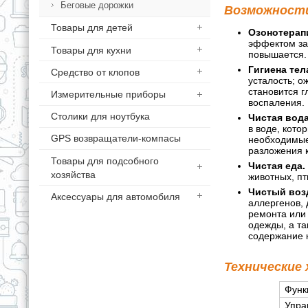
Беговые дорожки
Возможности
Товары для детей
Озонотерап
эффектом зам
Товары для кухни
повышается.
Гигиена тел
Средство от клопов
усталость; о
становится г
Измерительные приборы
воспаления.
Столики для ноутбука
Чистая вода
в воде, кото
GPS возвращатели-компасы
необходимые
разложения 
Товары для подсобного
Чистая еда.
хозяйства
животных, пт
Чистый воз
Аксессуары для автомобиля
аллергенов,
ремонта или 
одежды, а та
содержание 
Технические
Функ
Упра