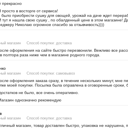
 прекрасно
 просто в восторге от сервиса!
было приобрести сушку для овощей, урожай на даче ждет переработ
И тут я нашла свою сушку , по обалденный цене в этом магазине! Д
неджеру Николаю огромное спасибо за отзывчивость))))
ный магазин
Способ покупки: доставка
сле оформления на сайте быстро перезвонили. Вежливо все расска
в полтора раза ниже чем в магазине родного города.
нко
ный магазин
Способ покупки: самовывоз
сле оформления заказа сразу, в течение нескольких минут, мне п
лке моей покупки. Посылка была оправлена в оговоренные сроки, б
остатков не было, все очень оперативно.
агазин однозначно рекомендую
в
ный магазин
Способ покупки: доставка
личный магазин, товар доставлен быстро, упаковка не нарушена, 