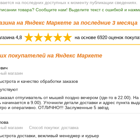
ывается на последних доступных к моменту публикации сведениях.
писании товара? Сообщите нам! Выделите текст с ошибкой и нажми
зина на Яндекс Маркете за последние 3 месяца
агазина
4,8
на основе
6920
оценок покупа
х покупателей на Яндекс Маркете
евич
ный магазин
строта и качество обработки заказов
утствуют
аказал отпугиватель от мышей поздно вечером (где-то в 22.00). На
ь начинается в 9.00). Уточнили детали доставки и адрес пункта вы
тро и оперативно. ОТЛИЧНО!!! Заслуженные 5 звёзд.
лова
ный магазин
Способ покупки: доставка
строта доставки, вежливый менеджер и курьер