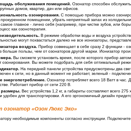
ощадь обслуживания помещений.
Озонатор способен обслужить 
рупных домов, квартир, дач или офисов.
иональность озонирования.
С помощью прибора можно озониров
 прокуренном помещении, убрать неприятный запах из холодильни
 самое главное - лично себя (например, при чистке зубов, или бор
цесс как озонотерапия.
оизводительность.
В режиме обработки воды и воздуха устройство
ьностью могут похвастаться далеко не все ионизаторы, представл
изатора воздуха.
Прибор совмещает в себе сразу 2 функции - оз
з больше пользы, чем от озонаторов другой марки. Ионизатор произв
ймера.
Вы сможете установить время, после которого прибор автома
ут озонирования. Вы можете подобрать для себя оптимальный режи
ндикатор.
На передней панели устройства предусмотрены два свет
ючен к сети, но в данный момент не работает, зеленый - подключен
е энергопотребление.
Озонатор потребляет всего 18 Ватт в час.
стве. Работает прибор от сети 220 В.
 размеры.
Вес устройства 1,2 кг, а габариты составляют всего 275
и удобен для транспортировки. А его эргономичный дизайн придет
т озонатор «Озон Люкс Эко»
натору необходимые компоненты согласно инструкции. Подключите 