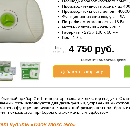
Площадь обрабатываемого помещен
Производительность озона - до 400
Производительность ионов - 400000
Функция ионизации воздуха - ДА.
Потребляемая мощность - 18 Вт.
Источник питания - сеть 220 В.
Габариты - 275 x 190 x 60 мм.
Вес - 1,2 кг.
4 750
руб.
Цена
сейчас:
ГАРАНТИЯ ВОЗВРАТА ДЕНЕГ -
Добавить в корзину
 бытовой прибор 2 в 1, генератор озона и ионизатор воздуха. Отл
учаемый озон используется для дезинфекции, устранения микробов 
мотрена функция ионизации. Компактный размер позволит брать с с
олят пользоваться прибором с максимальным удобством.
ует купить «Озон Люкс Эко»