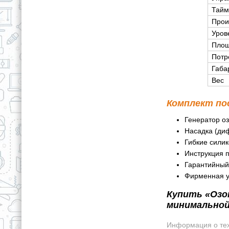
Тайм
Прои
Уров
Площ
Потр
Габа
Вес
Комплект по
Генератор о
Насадка (диф
Гибкие силик
Инструкция п
Гарантийный
Фирменная у
Купить «Озон
минимальной
Информация о техн