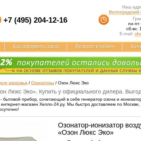
Наш адре
Волгоградский п
+7 (495) 204-12-16
Гра
пн-пт:
сб-вс: 
E-mail:
sls
Как оформить заказ
Возврат и обмен
Кон
для здоровья
/
Озонаторы
/
Озон Люкс Эко
он Люкс Эко». Купить у официального дилера. Выгод
- бытовой прибор, сочетающий в себе генератор озона и ионизато
интернет-магазин Хелло-24.ру. Мы быстро доставляем по Москве, Р
осуточно!
Озонатор-ионизатор возд
«Озон Люкс Эко»