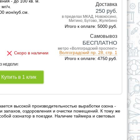
ия - до 100 кв. м.
Доставка
 мг/ч.
250
руб.
0 ион/куб.см.
в пределах МКАД, Новокосино,
Митино, Бутово, Жулебино
Итого к оплате: 5000 руб.
Самовывоз
БЕСПЛАТНО
метро «Волгоградский проспект»
×
Волгоградский пр. 28, стр. 1
Скоро в наличии
Итого к оплате: 4750 руб.
 3 НЕДЕЛИ!
Купить в 1 клик
ичается высокой производительностью выработки озона -
и запахов, оздоровления и очистки помещений. К тому же
обой озонатор в поездки. Наличие таймера и световых