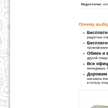
Недостатки:
не
Почему выби
Бесплатн
радостью от
Бесплатн
проинформир
Обмен и в
другой товар
Все офиц
менеджера. Р
Дорожим 
магазина ил
в пользу пок