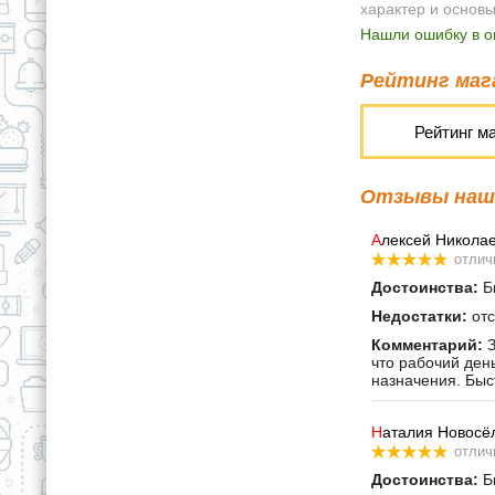
характер и основ
Нашли ошибку в о
Рейтинг мага
Рейтинг м
Отзывы наши
А
лексей Никола
отлич
Достоинства:
Бы
Недостатки:
отс
Комментарий:
З
что рабочий ден
назначения. Быс
Н
аталия Новосё
отлич
Достоинства:
Бы