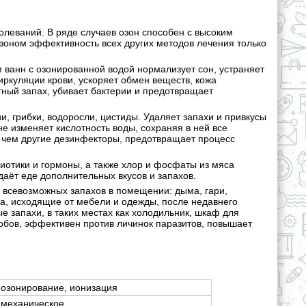
леваний. В ряде случаев озон способен с высоким
зоном эффективность всех других методов лечения только
 ванн с озонированной водой нормализует сон, устраняет
иркуляции крови, ускоряет обмен веществ, кожа
ятный запах, убивает бактерии и предотвращает
, грибки, водоросли, цистиды. Удаляет запахи и привкусы
е изменяет кислотность воды, сохраняя в ней все
 чем другие дезинфекторы, предотвращает процесс
иотики и гормоны, а также хлор и фосфаты из мяса
даёт еде дополнительных вкусов и запахов.
 всевозможных запахов в помещении: дыма, гари,
а, исходящие от мебели и одежды, после недавнего
е запахи, в таких местах как холодильник, шкаф для
обов, эффективен против личинок паразитов, повышает
озонирование, ионизация
механическое