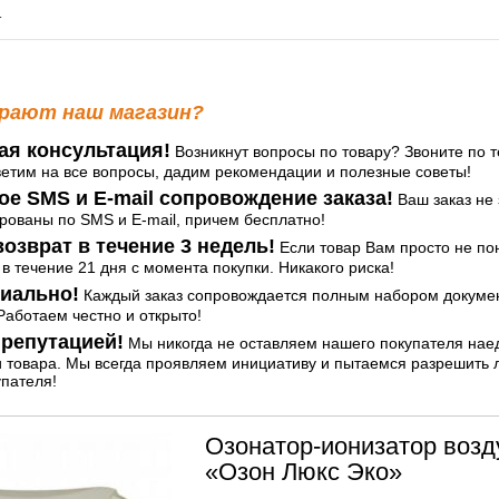
т
рают наш магазин?
ая консультация!
Возникнут вопросы по товару? Звоните по т
ветим на все вопросы, дадим рекомендации и полезные советы!
ое SMS и E-mail сопровождение заказа!
Ваш заказ не 
ованы по SMS и E-mail, причем бесплатно!
озврат в течение 3 недель!
Если товар Вам просто не по
 в течение 21 дня с момента покупки. Никакого риска!
иально!
Каждый заказ сопровождается полным набором документ
аботаем честно и открыто!
репутацией!
Мы никогда не оставляем нашего покупателя нае
и товара. Мы всегда проявляем инициативу и пытаемся разрешить
упателя!
Озонатор-ионизатор возд
«Озон Люкс Эко»