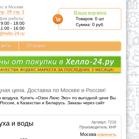
с в Москве:
р. 28 стр. 1
Ваша корзина
фик работы:
Товаров:
0
шт.
 9:00 - 18:00
Сумма:
0
руб.
11:00 - 16:00
@hello-24.ru
такты
Отзывы
ная цена. Доставка по Москве и России!
р воздуха. Купить «Озон Люкс Эко» по выгодной цене Вы
оссии, в Казахстан и Беларусь. Заказы через сайт
уха и воды
Артикул: 7210
Производитель:
КНР
Москва
изменить