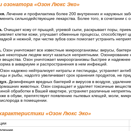
 озонатора «Озон Люкс Эко»
ия.
Лечение и профилактика более 200 внутренних и наружных забо
енить сильнодействующие лекарства. Более того, в сочетании с о
а.
Очищает кожу от прыщей, угревой сыпи, раскрывает поры, прием
живляет клетки кожи, улучшает обменные процессы, способствует ц
ладкой и нежной, при чистке зубов озон помогает устранить непри
.
Озон уничтожает все известные микроорганизмы: вирусы, бактерии
рые некоторым людям могут казаться неприятными. Озонирование н
 вещества. Озон уничтожает микроорганизмы быстрее и надежнее
корма в аквариуме и распространения в нем инфекций.
Озон надежно нейтрализует нитраты и пестициды, устраняет антиб
ицы и рыбы, надолго увеличивает срок хранения продуктов, не при
дух.
Дезинфекция вредных бактерий и вирусов в воздухе, удаление
 домашних животных. Озон сокращает и удаляет токсичные веществ
иной обработки в Вашей квартире, устраняет различные неприятны
кже в обуви, препятствует появлению пылевых клещей, моли, микр
кислорода в помещении.
 характеристики «Озон Люкс Эко»
ции
вление