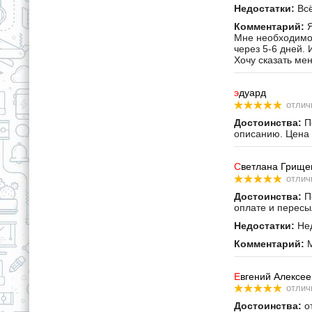
Недостатки:
Всё
Комментарий:
Я
Мне необходимо 
через 5-6 дней. 
Хочу сказать ме
э
дуард
отлич
Достоинства:
По
описанию. Цена 
С
ветлана Грище
отлич
Достоинства:
По
оплате и пересы
Недостатки:
Нед
Комментарий:
М
Е
вгений Алексее
отлич
Достоинства:
от