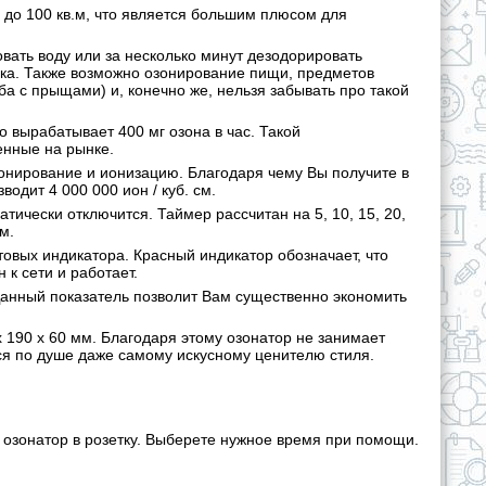
до 100 кв.м, что является большим плюсом для
ать воду или за несколько минут дезодорировать
ка. Также возможно озонирование пищи, предметов
ьба с прыщами) и, конечно же, нельзя забывать про такой
 вырабатывает 400 мг озона в час. Такой
енные на рынке.
онирование и ионизацию. Благодаря чему Вы получите в
одит 4 000 000 ион / куб. см.
тически отключится. Таймер рассчитан на 5, 10, 15, 20,
м.
овых индикатора. Красный индикатор обозначает, что
 к сети и работает.
 Данный показатель позволит Вам существенно экономить
 x 190 x 60 мм. Благодаря этому озонатор не занимает
ся по душе даже самому искусному ценителю стиля.
озонатор в розетку. Выберете нужное время при помощи.