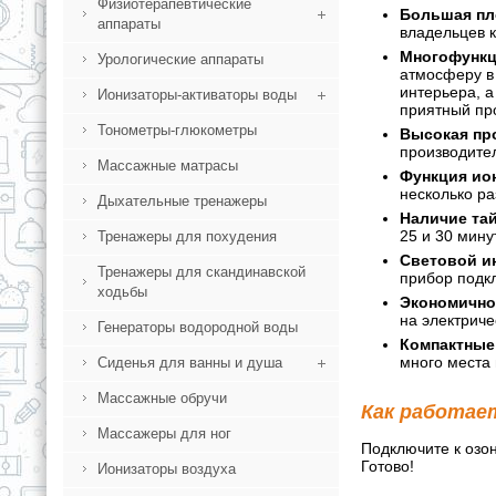
Физиотерапевтические
Большая пл
аппараты
владельцев к
Многофункц
Урологические аппараты
атмосферу в
интерьера, а
Ионизаторы-активаторы воды
приятный про
Тонометры-глюкометры
Высокая пр
производител
Массажные матрасы
Функция ион
несколько ра
Дыхательные тренажеры
Наличие та
25 и 30 мин
Тренажеры для похудения
Световой и
Тренажеры для скандинавской
прибор подкл
ходьбы
Экономично
на электриче
Генераторы водородной воды
Компактные
много места 
Сиденья для ванны и душа
Массажные обручи
Как работае
Массажеры для ног
Подключите к озо
Готово!
Ионизаторы воздуха