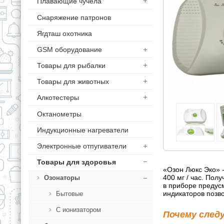
Плавающие чучела
Снаряжение патронов
Ягдташ охотника
GSM оборудование
Товары для рыбалки
Товары для животных
Алкотестеры
Октанометры
Индукционные нагреватели
Электронные отпугиватели
Товары для здоровья
«Озон Люкс Эко» -
400 мг / час. Пол
Озонаторы
в приборе предус
индикаторов позв
Бытовые
С ионизатором
Почему след