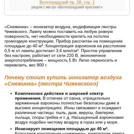
Волгоградский пр. 28, стр. 1
рядом с метро «Волгоградский проспект»
«Снежинка» – ионизатор воздуха, модификация люстры
Чижевского. Лампу можно поставить на любую ровную
поверхность, нет необходимости крепить на потолок
громоздкую конструкцию. Прибор рассчитан на помещение
площадью до 40 м². Концентрация аэроионов на расстоянии
0,5 м от лампы достигает 3,6 млн/см³. Простое управление
без настроек, работает от сети 220 В, экономичное
энергопотребление – мощность 5 Вт. Легко переносить и
перевозить, вес 800 г.
Почему стоит купить ионизатор воздуха
«Снежинка» (люстра Чижевского)
Комплексное действие и широкий спектр
применения.
В отличие от озона, отрицательно
заряженные аэроионы полностью безопасны даже в
высоких концентрациях. Ионы связывают и осаждают
различные частицы: пыль, дым, вирусы, бактерии,
пыльца, споры грибка и т. д. Насыщенный аэроионами
воздух подобен чистому воздуху в горах или у моря.
Ионизирует помещения площадью до 40 м².
Благодаря конструкции «снежинка», компактная лампа