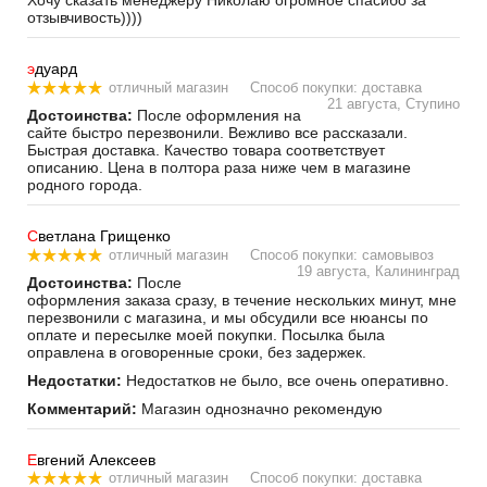
Хочу сказать менеджеру Николаю огромное спасибо за
отзывчивость))))
э
дуард
отличный магазин
Способ покупки: доставка
21 августа, Ступино
Достоинства:
После оформления на
сайте быстро перезвонили. Вежливо все рассказали.
Быстрая доставка. Качество товара соответствует
описанию. Цена в полтора раза ниже чем в магазине
родного города.
С
ветлана Грищенко
отличный магазин
Способ покупки: самовывоз
19 августа, Калининград
Достоинства:
После
оформления заказа сразу, в течение нескольких минут, мне
перезвонили с магазина, и мы обсудили все нюансы по
оплате и пересылке моей покупки. Посылка была
оправлена в оговоренные сроки, без задержек.
Недостатки:
Недостатков не было, все очень оперативно.
Комментарий:
Магазин однозначно рекомендую
Е
вгений Алексеев
отличный магазин
Способ покупки: доставка