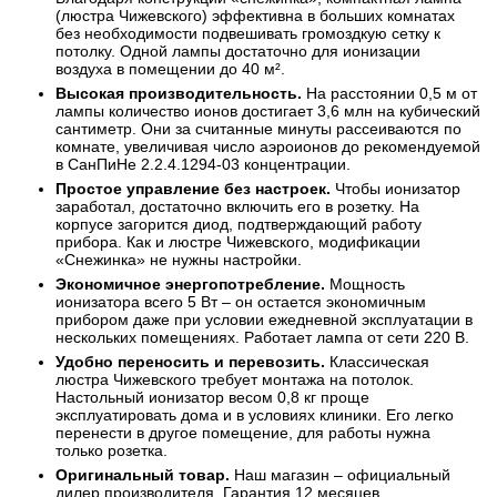
(люстра Чижевского) эффективна в больших комнатах
без необходимости подвешивать громоздкую сетку к
потолку. Одной лампы достаточно для ионизации
воздуха в помещении до 40 м².
Высокая производительность.
На расстоянии 0,5 м от
лампы количество ионов достигает 3,6 млн на кубический
сантиметр. Они за считанные минуты рассеиваются по
комнате, увеличивая число аэроионов до рекомендуемой
в СанПиНе 2.2.4.1294-03 концентрации.
Простое управление без настроек.
Чтобы ионизатор
заработал, достаточно включить его в розетку. На
корпусе загорится диод, подтверждающий работу
прибора. Как и люстре Чижевского, модификации
«Снежинка» не нужны настройки.
Экономичное энергопотребление.
Мощность
ионизатора всего 5 Вт – он остается экономичным
прибором даже при условии ежедневной эксплуатации в
нескольких помещениях. Работает лампа от сети 220 В.
Удобно переносить и перевозить.
Классическая
люстра Чижевского требует монтажа на потолок.
Настольный ионизатор весом 0,8 кг проще
эксплуатировать дома и в условиях клиники. Его легко
перенести в другое помещение, для работы нужна
только розетка.
Оригинальный товар.
Наш магазин – официальный
дилер производителя. Гарантия 12 месяцев.