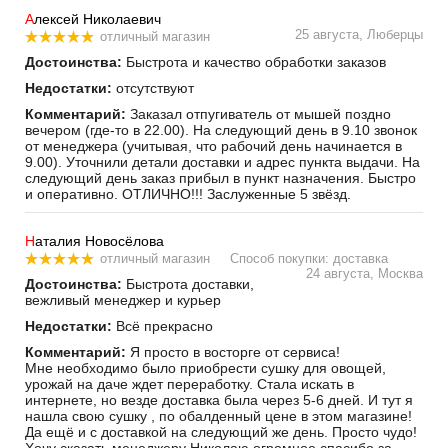
А
лексей Николаевич
25 августа, Люберцы
отличный магазин
Достоинства:
Быстрота и качество обработки заказов
Недостатки:
отсутствуют
Комментарий:
Заказал отпугиватель от мышей поздно
вечером (где-то в 22.00). На следующий день в 9.10 звонок
от менеджера (учитывая, что рабочий день начинается в
9.00). Уточнили детали доставки и адрес пункта выдачи. На
следующий день заказ прибыл в пункт назначения. Быстро
и оперативно. ОТЛИЧНО!!! Заслуженные 5 звёзд.
Н
аталия Новосёлова
отличный магазин
Способ покупки: доставка
24 августа, Москва
Достоинства:
Быстрота доставки,
вежливый менеджер и курьер
Недостатки:
Всё прекрасно
Комментарий:
Я просто в восторге от сервиса!
Мне необходимо было приобрести сушку для овощей,
урожай на даче ждет переработку. Стала искать в
интернете, но везде доставка была через 5-6 дней. И тут я
нашла свою сушку , по обалденный цене в этом магазине!
Да ещё и с доставкой на следующий же день. Просто чудо!