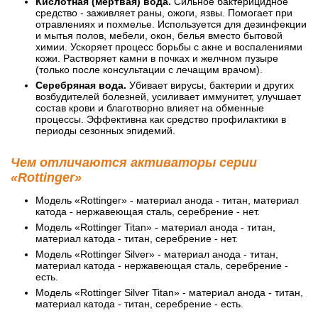
Кислотная (мертвая) вода.
Сильное бактерицидное
средство - заживляет раны, ожоги, язвы. Помогает при
отравлениях и похмелье. Используется для дезинфекции
и мытья полов, мебели, окон, белья вместо бытовой
химии. Ускоряет процесс борьбы с акне и воспалениями
кожи. Растворяет камни в почках и желчном пузыре
(только после консультации с лечащим врачом).
Серебряная вода.
Убивает вирусы, бактерии и других
возбудителей болезней, усиливает иммунитет, улучшает
состав крови и благотворно влияет на обменные
процессы. Эффективна как средство профилактики в
периоды сезонных эпидемий.
Чем отличаются активаторы серии
«Rottinger»
Модель «Rottinger» - материал анода - титан, материал
катода - нержавеющая сталь, серебрение - нет.
Модель «Rottinger Titan» - материал анода - титан,
материал катода - титан, серебрение - нет.
Модель «Rottinger Silver» - материал анода - титан,
материал катода - нержавеющая сталь, серебрение -
есть.
Модель «Rottinger Silver Titan» - материал анода - титан,
материал катода - титан, серебрение - есть.