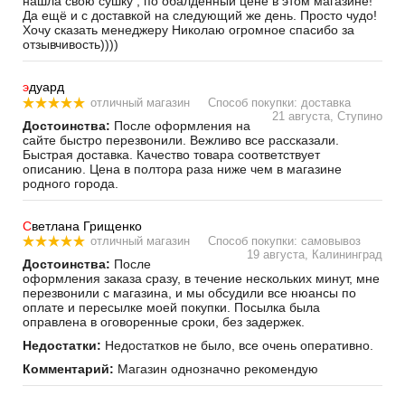
нашла свою сушку , по обалденный цене в этом магазине!
Да ещё и с доставкой на следующий же день. Просто чудо!
Хочу сказать менеджеру Николаю огромное спасибо за
отзывчивость))))
э
дуард
отличный магазин
Способ покупки: доставка
21 августа, Ступино
Достоинства:
После оформления на
сайте быстро перезвонили. Вежливо все рассказали.
Быстрая доставка. Качество товара соответствует
описанию. Цена в полтора раза ниже чем в магазине
родного города.
С
ветлана Грищенко
отличный магазин
Способ покупки: самовывоз
19 августа, Калининград
Достоинства:
После
оформления заказа сразу, в течение нескольких минут, мне
перезвонили с магазина, и мы обсудили все нюансы по
оплате и пересылке моей покупки. Посылка была
оправлена в оговоренные сроки, без задержек.
Недостатки:
Недостатков не было, все очень оперативно.
Комментарий:
Магазин однозначно рекомендую