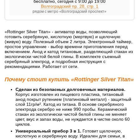
бесплатно
,
сегодня с 9:00 до 19:00
Волгоградский пр. 28, стр. 1
рядом с метро «Волгоградский проспект»
«Rottinger Silver Titan» - активатор воды, позволяющий
готовить серебряную, кислотную (мертвую) и щелочную
(живую) воду. Полезный объем 2 литра. Электронный таймер,
простое управление - выбор времени приготовления перед
включением. Анод и катод титановые, разделяющий стакан из
экологически чистой белой глины. В комплекте съемный
серебряный электрод, и подробная инструкция с
рекомендациями. Работает от сети.
Почему стоит купить «Rottinger Silver Titan»
Сделан из безопасных долговечных материалов.
Корпус изготовлен из пищевого пластика, титановый
анод покрыт рутением (платиновый металл) - защитный
слой 11гр/м². Катод из титана. В основе серебряного
электрода серебро не ниже 990 пробы. Керамический
стакан из экологически чистой белой глины не меняет
цвет, вкус и запах воды, не нуждается в чистке около 60
циклов.
Универсальный прибор 3 в 1.
Готовит щелочную,
кислотную и серебряную воду. Идеален для семьи, в