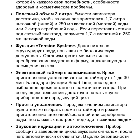
которой у каждого свои потребности, особенности
здоровья и косметические проблемы.
Полезный объем 2 литра.
Емкости активатора
достаточно, чтобы за один раз приготовить 1,7 литра
щелочной (живой) и 250 мл кислотной (мертвой) воды
или 2 литра серебряной воды. Если переставить стакан
под светлый электрод, получится 1,7 л кислотной и 250
мл щелочной воды.
Функция «Tension System».
Дополнительно
структурирует воду, повышая ее биологическую
доступность. Организм тратит меньше сил на
преобразование жидкости в форму, подходящую для
насыщения клеток.
Электронный таймер с запоминанием.
Время
приготовления устанавливается по таймеру от 1 до 30
мин. Благодаря функции Smart Time, последнее
выбранное время остается в памяти активатора. При
следующем включении достаточно нажать «пуск» -
прибор повторит предыдущий цикл.
Прост в управлении.
Перед включением активатора
нужно только выбрать время на таймере и режим -
приготовление щелочной/кислотной или серебрение
воды. Без сложных настроек, подходит пожилым людям.
Звуковая индикация и автоотключение.
Прибор
сообщит о завершении цикла звуковым сигналом, после
чего автоматически отключится. В целях безопасности