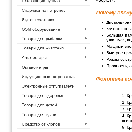
«Беркут».
Плавающие чучела
Снаряжение патронов
Почему след
Ягдташ охотника
Дистанционн
Качественны
GSM оборудование
Большая памя
Товары для рыбалки
утки, гуси, 
Мощный внеш
Товары для животных
Быстрое прол
Алкотестеры
Режим быстро
Прочность, л
Октанометры
Индукционные нагреватели
Фонотека го
Электронные отпугиватели
1. К
Товары для здоровья
2. К
Товары для детей
3. К
Товары для кухни
4. К
свис
Средство от клопов
5. К