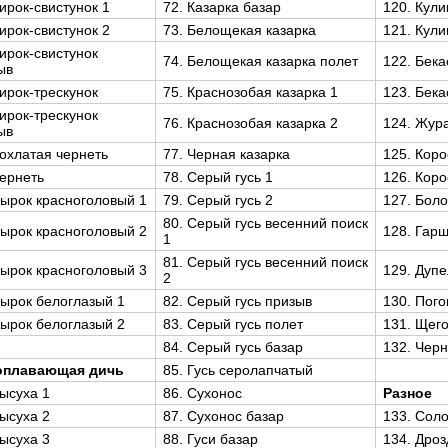
Чирок-свистунок 1
72. Казарка базар
120. Кули
Чирок-свистунок 2
73. Белощекая казарка
121. Кули
Чирок-свистунок
74. Белощекая казарка полет
122. Бека
ыв
Чирок-трескунок
75. Краснозобая казарка 1
123. Бека
Чирок-трескунок
76. Краснозобая казарка 2
124. Жур
ыв
Хохлатая чернеть
77. Черная казарка
125. Коро
Чернеть
78. Серый гусь 1
126. Кор
Нырок красноголовый 1
79. Серый гусь 2
127. Бол
80. Серый гусь весенний поиск
Нырок красноголовый 2
128. Гар
1
81. Серый гусь весенний поиск
Нырок красноголовый 3
129. Дуп
2
Нырок белоглазый 1
82. Серый гусь призыв
130. Пог
Нырок белоглазый 2
83. Серый гусь полет
131. Щег
84. Серый гусь базар
132. Чер
оплавающая дичь
85. Гусь серолапчатый
Лысуха 1
86. Сухонос
Разное
Лысуха 2
87. Сухонос базар
133. Сол
Лысуха 3
88. Гуси базар
134. Дроз