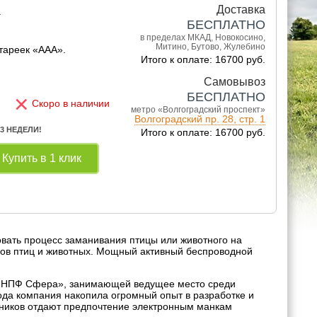
Доставка
.
БЕСПЛАТНО
в пределах МКАД, Новокосино,
Митино, Бутово, Жулебино
атареек «ААА».
Итого к оплате: 16700 руб.
Самовывоз
×
БЕСПЛАТНО
Скоро в наличии
метро «Волгоградский проспект»
Волгоградский пр. 28, стр. 1
 3 НЕДЕЛИ!
Итого к оплате: 16700 руб.
Купить в 1 клик
овать процесс заманивания птицы или животного на
осов птиц и животных. Мощный активный беспроводной
и «НПФ Сфера», занимающей ведущее место среди
ода компания накопила огромный опыт в разработке и
тников отдают предпочтение электронным манкам