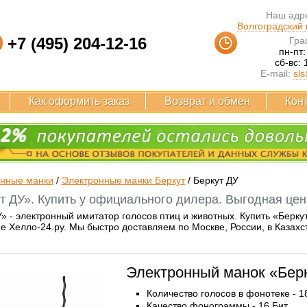
Наш адре
Волгоградский п
+7 (495) 204-12-16
Гра
пн-пт:
сб-вс: 
E-mail:
sls
Как оформить заказ
Возврат и обмен
Кон
онные манки
/
Электронные манки Беркут
/
Беркут ДУ
т ДУ». Купить у официального дилера. Выгодная цен
» - электронный имитатор голосов птиц и животных. Купить «Берк
е Хелло-24.ру. Мы быстро доставляем по Москве, России, в Казахс
Электронный манок «Бер
Количество голосов в фонотеке - 1
Качество фонограммы - 16 Бит.