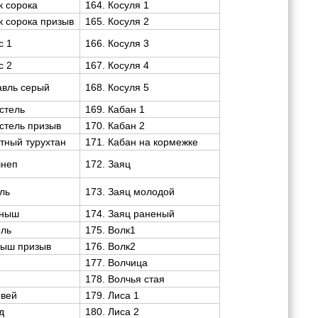
к сорока
164. Косуля 1
к сорока призыв
165. Косуля 2
с 1
166. Косуля 3
с 2
167. Косуля 4
авль серый
168. Косуля 5
стель
169. Кабан 1
остель призыв
170. Кабан 2
отный турухтан
171. Кабан на кормежке
шнеп
172. Заяц
ель
173. Заяц молодой
оныш
174. Заяц раненый
оль
175. Волк1
ныш призыв
176. Волк2
177. Волчица
178. Волчья стая
овей
179. Лиса 1
д
180. Лиса 2