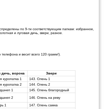
аспределены по 9-ти соответствующим папкам: избранное,
олотная и луговая дичь, звери, разное.
 телефона и весит всего 120 грамм!).
 дичь, ворона
Звери
я куропатка 1
143. Олень 1
я куропатка 2
144. Олень 2
ьдшнеп 1
145. Олень благородный
ьдшнеп 2
146. Олень на реву
рь 1
147. Олень самка