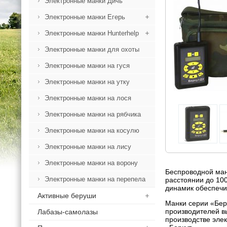
Электронные манки Дичь
Электронные манки Егерь
Электронные манки Hunterhelp
Электронные манки для охоты
Электронные манки на гуся
Электронные манки на утку
Электронные манки на лося
Электронные манки на рябчика
Электронные манки на косулю
Электронные манки на лису
Электронные манки на ворону
Беспроводной ман
Электронные манки на перепела
расстоянии до 10
динамик обеспечит
Активные беруши
Манки серии «Бер
производителей в
Лабазы-самолазы
производстве эле