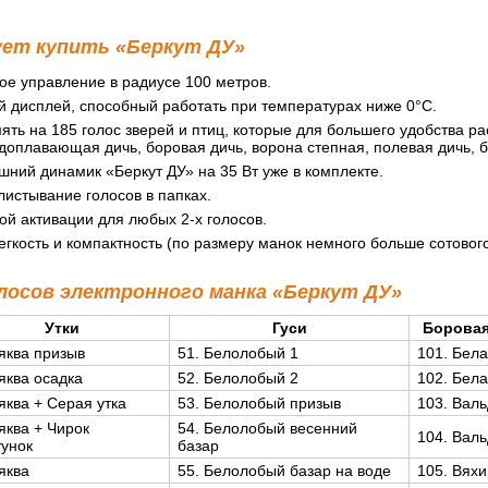
ует купить «Беркут ДУ»
ое управление в радиусе 100 метров.
й дисплей, способный работать при температурах ниже 0°С.
ть на 185 голос зверей и птиц, которые для большего удобства р
водоплавающая дичь, боровая дичь, ворона степная, полевая дичь, б
ний динамик «Беркут ДУ» на 35 Вт уже в комплекте.
истывание голосов в папках.
й активации для любых 2-х голосов.
егкость и компактность (по размеру манок немного больше сотового
лосов электронного манка «Беркут ДУ»
Утки
Гуси
Боровая
ряква призыв
51. Белолобый 1
101. Бела
ряква осадка
52. Белолобый 2
102. Бела
ряква + Серая утка
53. Белолобый призыв
103. Вал
ряква + Чирок
54. Белолобый весенний
104. Вал
тунок
базар
ряква
55. Белолобый базар на воде
105. Вяхи