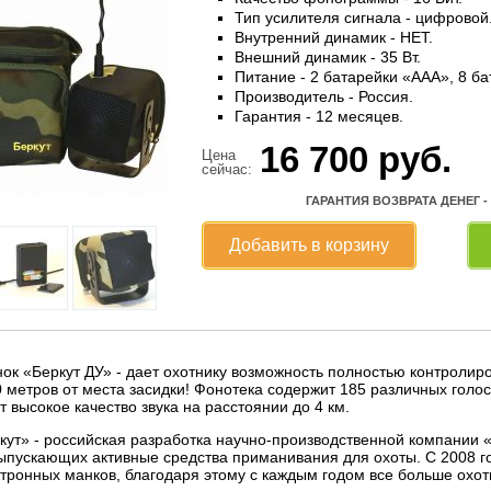
Тип усилителя сигнала - цифровой
Внутренний динамик - НЕТ.
Внешний динамик - 35 Вт.
Питание - 2 батарейки «ААА», 8 б
Производитель - Россия.
Гарантия - 12 месяцев.
16 700
руб.
Цена
сейчас:
ГАРАНТИЯ ВОЗВРАТА ДЕНЕГ -
Добавить в корзину
ок «Беркут ДУ» - дает охотнику возможность полностью контролир
0 метров от места засидки! Фонотека содержит 185 различных гол
 высокое качество звука на расстоянии до 4 км.
кут» - российская разработка научно-производственной компани
ыпускающих активные средства приманивания для охоты. С 2008 г
ктронных манков, благодаря этому с каждым годом все больше охо