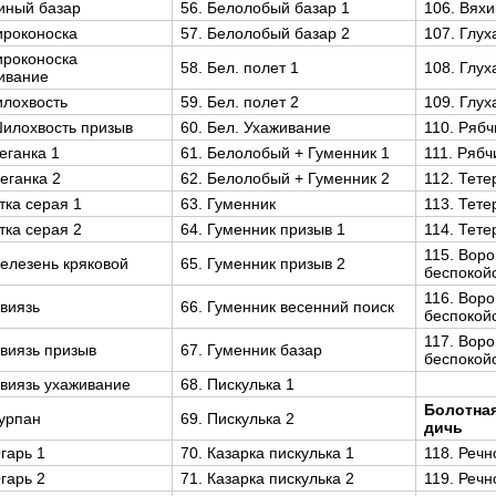
тиный базар
56. Белолобый базар 1
106. Вяхи
ироконоска
57. Белолобый базар 2
107. Глух
ироконоска
58. Бел. полет 1
108. Глух
ивание
илохвость
59. Бел. полет 2
109. Глух
Шилохвость призыв
60. Бел. Ухаживание
110. Рябч
Пеганка 1
61. Белолобый + Гуменник 1
111. Рябч
Пеганка 2
62. Белолобый + Гуменник 2
112. Тете
Утка серая 1
63. Гуменник
113. Тете
Утка серая 2
64. Гуменник призыв 1
114. Тете
115. Вор
Селезень кряковой
65. Гуменник призыв 2
беспокой
116. Вор
Свиязь
66. Гуменник весенний поиск
беспокой
117. Вор
Свиязь призыв
67. Гуменник базар
беспокой
Свиязь ухаживание
68. Пискулька 1
Болотная
Турпан
69. Пискулька 2
дичь
Огарь 1
70. Казарка пискулька 1
118. Речн
Огарь 2
71. Казарка пискулька 2
119. Речн