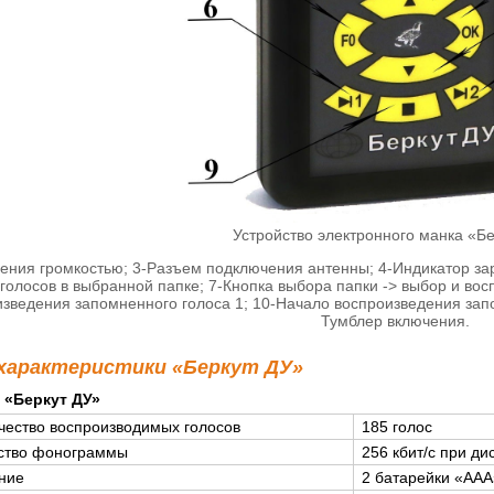
Устройство электронного манка «Б
ления громкостью; 3-Разъем подключения антенны; 4-Индикатор за
голосов в выбранной папке; 7-Кнопка выбора папки -> выбор и вос
зведения запомненного голоса 1; 10-Начало воспроизведения запо
Тумблер включения.
 характеристики «Беркут ДУ»
 «Беркут ДУ»
чество воспроизводимых голосов
185 голос
ство фонограммы
256 кбит/с при ди
ние
2 батарейки «ААА