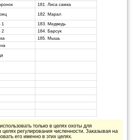
оронок
181. Лиса самка
орец
182. Марал
 1
183. Медведь
 2
184. Барсук
ака
185. Мышь
ена
да
использовать только в целях охоты для
в целях регулирования численности. Заказывая на
овать его именно в этих целях.