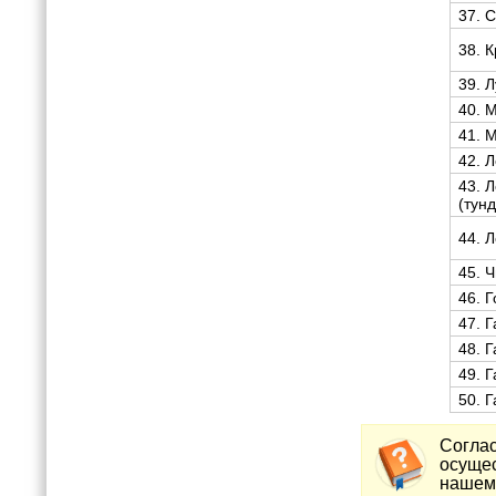
37. 
38. 
39. 
40. 
41. 
42. 
43. 
(тун
44. 
45. 
46. Г
47. 
48. 
49. 
50. 
Соглас
осущес
нашем 