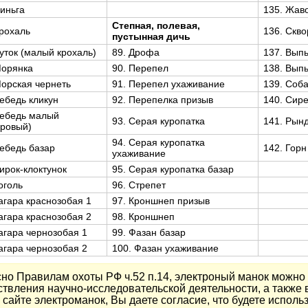
Синьга
135. Жав
Степная, полевая,
Крохаль
136. Скв
пустынная дичь
Луток (малый крохаль)
89. Дрофа
137. Выпь
Морянка
90. Перепел
138. Выпь
Морская чернеть
91. Перепел ухаживание
139. Соб
Лебедь кликун
92. Перепелка призыв
140. Сир
Лебедь малый
93. Серая куропатка
141. Рын
дровый)
94. Серая куропатка
Лебедь базар
142. Горн
ухаживание
Чирок-клоктунок
95. Серая куропатка базар
оголь
96. Стрепет
Гагара краснозобая 1
97. Кроншнеп призыв
Гагара краснозобая 2
98. Кроншнеп
Гагара чернозобая 1
99. Фазан базар
Гагара чернозобая 2
100. Фазан ухаживание
но Правилам охоты РФ ч.52 п.14, электроный манок можно 
твления научно-исследовательской деятельности, а также 
сайте электроманок, Вы даете согласие, что будете использ