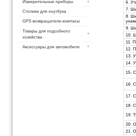
Измерительные приборы
6. У
7. Ш
Столики для ноутбука
8. Ш
ухаж
GPS возвращатели-компасы
9. Ш
Товары для подсобного
10. 
хозяйства
11. 
Аксессуары для автомобиля
12. 
13. 
14. 
15. 
16. 
17. 
18. 
19. 
20. 
21. 