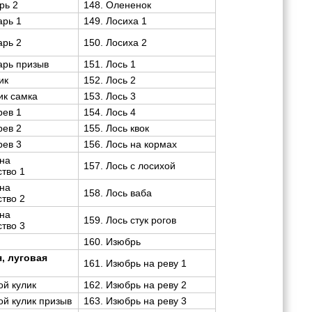
рь 2
148. Олененок
арь 1
149. Лосиха 1
арь 2
150. Лосиха 2
арь призыв
151. Лось 1
ик
152. Лось 2
ик самка
153. Лось 3
рев 1
154. Лось 4
рев 2
155. Лось квок
рев 3
156. Лось на кормах
она
157. Лось с лосихой
ство 1
она
158. Лось ваба
ство 2
она
159. Лось стук рогов
ство 3
160. Изюбрь
, луговая
161. Изюбрь на реву 1
ой кулик
162. Изюбрь на реву 2
ой кулик призыв
163. Изюбрь на реву 3