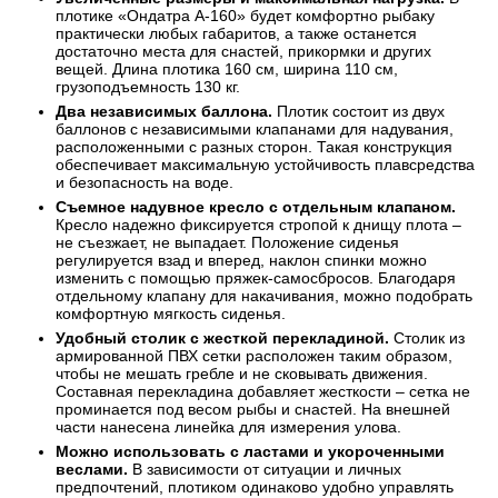
плотике «Ондатра А-160» будет комфортно рыбаку
практически любых габаритов, а также останется
достаточно места для снастей, прикормки и других
вещей. Длина плотика 160 см, ширина 110 см,
грузоподъемность 130 кг.
Два независимых баллона.
Плотик состоит из двух
баллонов с независимыми клапанами для надувания,
расположенными с разных сторон. Такая конструкция
обеспечивает максимальную устойчивость плавсредства
и безопасность на воде.
Съемное надувное кресло с отдельным клапаном.
Кресло надежно фиксируется стропой к днищу плота –
не съезжает, не выпадает. Положение сиденья
регулируется взад и вперед, наклон спинки можно
изменить с помощью пряжек-самосбросов. Благодаря
отдельному клапану для накачивания, можно подобрать
комфортную мягкость сиденья.
Удобный столик с жесткой перекладиной.
Столик из
армированной ПВХ сетки расположен таким образом,
чтобы не мешать гребле и не сковывать движения.
Составная перекладина добавляет жесткости – сетка не
проминается под весом рыбы и снастей. На внешней
части нанесена линейка для измерения улова.
Можно использовать с ластами и укороченными
веслами.
В зависимости от ситуации и личных
предпочтений, плотиком одинаково удобно управлять