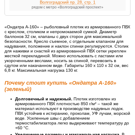
Волгоградский пр. 28, стр. 1
рядом с метро «Волгоградский проспект»
«Ондатра А-160» – рыболовный плотик из армированного ПВХ
с креслом, столиком и непромокаемой сумкой. Диаметр
баллонов 32 см, клапаны с двух сторон для максимальной
безопасности. Кресло съемное, с отдельным клапаном для
надувания, положение и наклон спинки регулируются. Столик
для наживки и снастей из армированной ПВХ сетки укреплен
жесткой перекладиной. Можно использовать с ластами или
укороченными веслами, носить за спиной, перевозить в
сдутом или накачанном виде. Габариты 160 х 110 х 32 см, вес
6,8 кг. Максимальная нагрузка 130 кг.
Почему стоит купить «Ондатра А-160»
(зеленый)
Долговечный и надежный.
Плотик изготовлен из
армированного ПВХ плотностью 850 г/м² – такой же
материал используют в производстве надувных лодок.
ПВХ устойчив к истиранию, проколам, УФ лучам, морской
воде. Усиленные швы с добавлением
термостабилизатора легко выдерживают температуру до
+60 °C.
Увеличенные размеры и максимальная нагрузка.
В