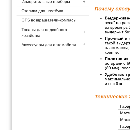
Измерительные приборы
Почему след
Столики для ноутбука
Выдерживает
GPS возвращатели-компасы
веса" по рас
во время рыб
Товары для подсобного
выдержит бе
хозяйства
Прочный и 
такой выдерж
Аксессуары для автомобиля
пластмассы, 
крепче.
Полотно из 
истиранию 60
(80 мм), пос
Удобство т
максимально 
и вес 6 кг.
Технические
Габа
Мате
Макс
Габа