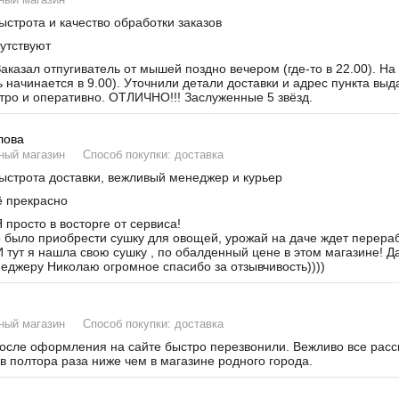
строта и качество обработки заказов
утствуют
аказал отпугиватель от мышей поздно вечером (где-то в 22.00). На
ь начинается в 9.00). Уточнили детали доставки и адрес пункта вы
тро и оперативно. ОТЛИЧНО!!! Заслуженные 5 звёзд.
лова
ный магазин
Способ покупки: доставка
строта доставки, вежливый менеджер и курьер
 прекрасно
 просто в восторге от сервиса!
было приобрести сушку для овощей, урожай на даче ждет переработ
И тут я нашла свою сушку , по обалденный цене в этом магазине! Д
неджеру Николаю огромное спасибо за отзывчивость))))
ный магазин
Способ покупки: доставка
сле оформления на сайте быстро перезвонили. Вежливо все расска
в полтора раза ниже чем в магазине родного города.