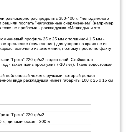
ли равномерно распределить 380-400 кг "неподвижного
кг и решили поспать "нагруженные снаряжением" (например,
то тоже не проблема - раскладушка «Медведь» и это
люминиевый профиль 25 x 25 мм с толщиной 1,5 мм -
ое крепление (сочленение) для упоров на краях не из
 каркас, выточено из алюминия, поэтому просто по факту
ани "Грета" 220 гр/м2 в один слой. Стойкость к
од - такая ткань прослужит 7-10 лет). Ткань водостойкая
ый нейлоновый чехол с ручками, который делает
енном виде раскладушка имеет габариты 100 x 25 x 15 см
рета "Грета" 220 гр/м2
0 кг, динамическая - 200 кг