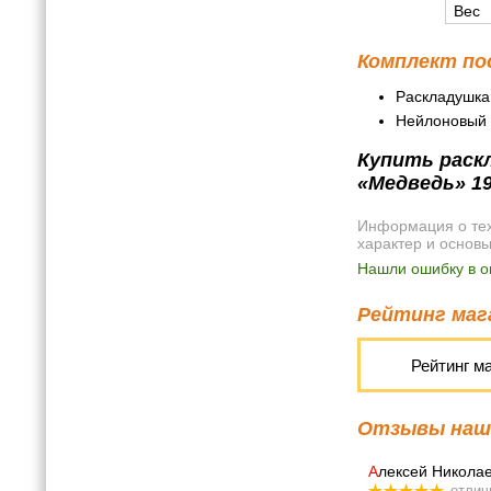
Вес
Комплект по
Раскладушка
Нейлоновый 
Купить раскл
«Медведь» 1
Информация о техн
характер и основ
Нашли ошибку в о
Рейтинг мага
Рейтинг м
Отзывы наши
А
лексей Никола
отлич