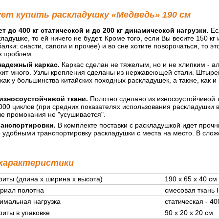
ует купить раскладушку «Медведь» 190 см
 до 400 кг статической и до 200 кг динамической нагрузки.
Ес
кладушке, то ей ничего не будет. Кроме того, если Вы весите 150 
алки: снасти, сапоги и прочее) и во сне хотите поворочаться, то э
з проблем.
надежный каркас.
Каркас сделан не тяжелым, но и не хлипким - а
ит много. Узлы крепления сделаны из нержавеющей стали. Штырев
как у большинства китайских походных раскладушек, а также, как и
износоустойчивой ткани.
Полотно сделано из износоустойчивой тк
00 циклов (при средних показателях использования раскладушки в г
ле промокания не "усушивается".
ранспортировки.
В комплекте поставки с раскладушкой идет прочн
удобными транспортировку раскладушки с места на место. В слож
 характеристики
риты (длина x ширина x высота)
190 x 65 x 40 см
риал полотна
смесовая ткань Г
имальная нагрузка
статическая - 40
риты в упаковке
90 x 20 x 20 см