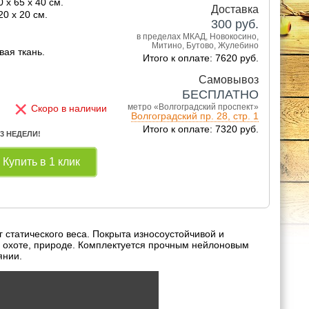
 x 65 x 40 см.
Доставка
0 x 20 см.
300
руб.
в пределах МКАД, Новокосино,
Митино, Бутово, Жулебино
вая ткань.
Итого к оплате: 7620 руб.
Самовывоз
БЕСПЛАТНО
×
метро «Волгоградский проспект»
Скоро в наличии
Волгоградский пр. 28, стр. 1
Итого к оплате: 7320 руб.
 3 НЕДЕЛИ!
Купить в 1 клик
 статического веса. Покрыта износоустойчивой и
е, охоте, природе. Комплектуется прочным нейлоновым
янии.