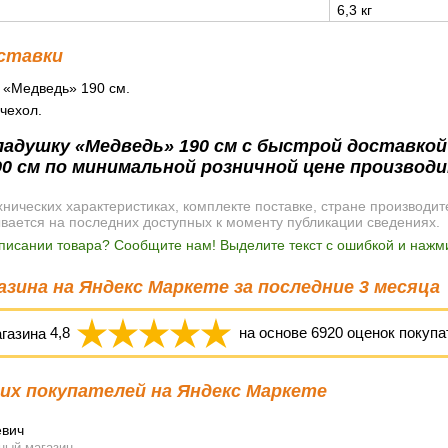
6,3 кг
ставки
 «Медведь» 190 см.
чехол.
адушку «Медведь» 190 см с быстрой доставкой 
90 см по минимальной розничной цене производ
ических характеристиках, комплекте поставке, стране производит
ывается на последних доступных к моменту публикации сведениях.
писании товара? Сообщите нам! Выделите текст с ошибкой и нажми
зина на Яндекс Маркете за последние 3 месяца
агазина
4,8
на основе
6920
оценок покупа
х покупателей на Яндекс Маркете
евич
ный магазин