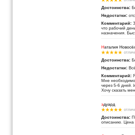
Достоинства:
Бы
Недостатки:
отс
Комментарий:
З
что рабочий ден
назначения. Быс
Н
аталия Новосё
отлич
Достоинства:
Бы
Недостатки:
Всё
Комментарий:
Я
Мне необходимо 
через 5-6 дней. 
Хочу сказать ме
э
дуард
отлич
Достоинства:
По
описанию. Цена 