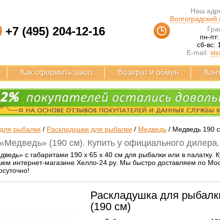
Наш адре
Волгоградский п
+7 (495) 204-12-16
Гра
пн-пт:
сб-вс: 
E-mail:
sls
Как оформить заказ
Возврат и обмен
Кон
для рыбалки
/
Раскладушки для рыбалки
/
Медведь
/
Медведь 190 
«Медведь» (190 см). Купить у официального дилера.
ведь» с габаритами 190 x 65 x 40 см для рыбалки или в палатку. 
ем интернет-магазине Хелло-24.ру. Мы быстро доставляем по Москв
осуточно!
Раскладушка для рыбалк
(190 см)