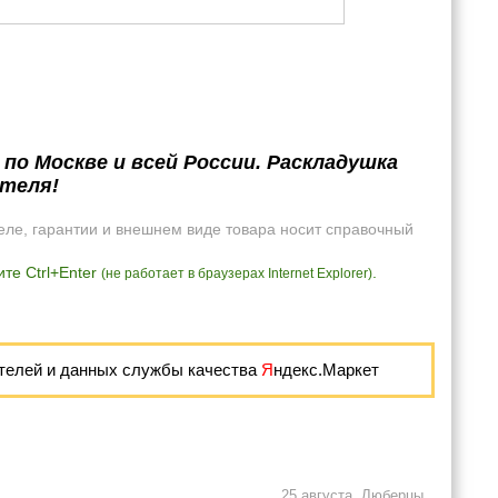
по Москве и всей России. Раскладушка
ителя!
еле, гарантии и внешнем виде товара носит справочный
те Ctrl+Enter
.
(не работает в браузерах Internet Explorer)
телей и данных службы качества
Я
ндекс.Маркет
25 августа, Люберцы