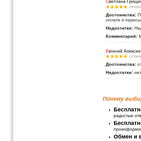
С
ветлана Грище
отлич
Достоинства:
По
оплате и пересы
Недостатки:
Нед
Комментарий:
М
Е
вгений Алексее
отлич
Достоинства:
от
Недостатки:
не
Почему выби
Бесплатн
радостью от
Бесплатн
проинформир
Обмен и в