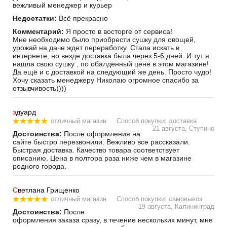
вежливый менеджер и курьер
Недостатки:
Всё прекрасно
Комментарий:
Я просто в восторге от сервиса!
Мне необходимо было приобрести сушку для овощей,
урожай на даче ждет переработку. Стала искать в
интернете, но везде доставка была через 5-6 дней. И тут я
нашла свою сушку , по обалденный цене в этом магазине!
Да ещё и с доставкой на следующий же день. Просто чудо!
Хочу сказать менеджеру Николаю огромное спасибо за
отзывчивость))))
э
дуард
отличный магазин
Способ покупки: доставка
21 августа, Ступино
Достоинства:
После оформления на
сайте быстро перезвонили. Вежливо все рассказали.
Быстрая доставка. Качество товара соответствует
описанию. Цена в полтора раза ниже чем в магазине
родного города.
С
ветлана Грищенко
отличный магазин
Способ покупки: самовывоз
19 августа, Калининград
Достоинства:
После
оформления заказа сразу, в течение нескольких минут, мне