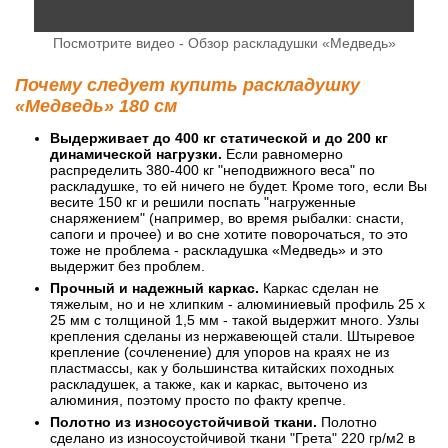
Посмотрите видео - Обзор раскладушки «Медведь»
Почему следует купить раскладушку
«Медведь» 180 см
Выдерживает до 400 кг статической и до 200 кг
динамической нагрузки.
Если равномерно
распределить 380-400 кг "неподвижного веса" по
раскладушке, то ей ничего не будет. Кроме того, если Вы
весите 150 кг и решили поспать "нагруженные
снаряжением" (например, во время рыбалки: снасти,
сапоги и прочее) и во сне хотите поворочаться, то это
тоже не проблема - раскладушка «Медведь» и это
выдержит без проблем.
Прочный и надежный каркас.
Каркас сделан не
тяжелым, но и не хлипким - алюминиевый профиль 25 x
25 мм с толщиной 1,5 мм - такой выдержит много. Узлы
крепления сделаны из нержавеющей стали. Штыревое
крепление (сочленение) для упоров на краях не из
пластмассы, как у большинства китайских походных
раскладушек, а также, как и каркас, выточено из
алюминия, поэтому просто по факту крепче.
Полотно из износоустойчивой ткани.
Полотно
сделано из износоустойчивой ткани "Грета" 220 гр/м2 в