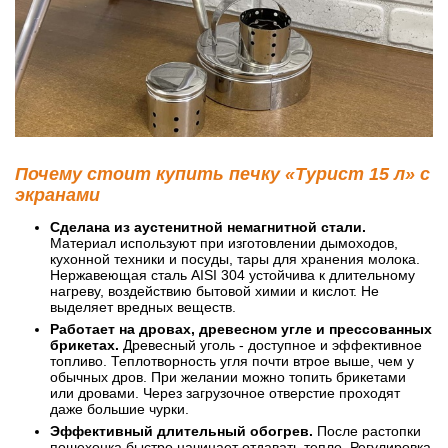
Почему стоит купить печку «Турист 15 л» с
экранами
Сделана из аустенитной немагнитной стали.
Материал используют при изготовлении дымоходов,
кухонной техники и посуды, тары для хранения молока.
Нержавеющая сталь AISI 304 устойчива к длительному
нагреву, воздействию бытовой химии и кислот. Не
выделяет вредных веществ.
Работает на дровах, древесном угле и прессованных
брикетах.
Древесный уголь - доступное и эффективное
топливо. Теплотворность угля почти втрое выше, чем у
обычных дров. При желании можно топить брикетами
или дровами. Через загрузочное отверстие проходят
даже большие чурки.
Эффективный длительный обогрев.
После растопки
пошехонка быстро начинает отдавать тепло. Регулировка