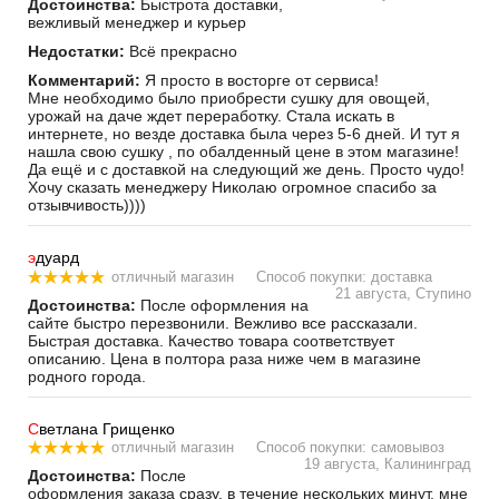
Достоинства:
Быстрота доставки,
вежливый менеджер и курьер
Недостатки:
Всё прекрасно
Комментарий:
Я просто в восторге от сервиса!
Мне необходимо было приобрести сушку для овощей,
урожай на даче ждет переработку. Стала искать в
интернете, но везде доставка была через 5-6 дней. И тут я
нашла свою сушку , по обалденный цене в этом магазине!
Да ещё и с доставкой на следующий же день. Просто чудо!
Хочу сказать менеджеру Николаю огромное спасибо за
отзывчивость))))
э
дуард
отличный магазин
Способ покупки: доставка
21 августа, Ступино
Достоинства:
После оформления на
сайте быстро перезвонили. Вежливо все рассказали.
Быстрая доставка. Качество товара соответствует
описанию. Цена в полтора раза ниже чем в магазине
родного города.
С
ветлана Грищенко
отличный магазин
Способ покупки: самовывоз
19 августа, Калининград
Достоинства:
После
оформления заказа сразу, в течение нескольких минут, мне