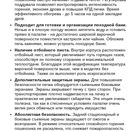
поддувала позволяет контролировать интенсивность
горения, экономя дрова и повышая КПД печки. Время
эффективного обогрева - до 5 часов на одной закладке
дров.
Подходит для готовки и организации походной бани.
Ночью и в плохую погоду можно кипятить воду и готовить
прямо в палатке - на достаточно широкой варочной
поверхности поместится кастрюля или чайник. Обложив
печь камнями, можно устроить походную баню.
Наличие отбойного листа.
Внутри корпуса расположен
отбойный лист, который увеличивает путь горящих газов,
способствуя их полному сгоранию и максимальной
теплоотдаче. Благодаря этой модификации температура
варочной поверхности выше, чем в моделях без
отбойника. Также он выполняет роль искрогасителя.
Дополнительные защитные экраны.
Для повышения
безопасности печка оборудуется съемными боковыми
экранами. Экраны закрывают печку с трех сторон. При
транспортировке плотно надвигаются на печку и
практически не увеличивают габаритов. Эта опция очень
полезна, так как в стесненных условиях палатки очень
велик риск обжечься или повредить имущество.
Абсолютная безопасность.
Задний стационарный и
боковые съемные экраны защищают от ожогов и
возгорания. В режиме относительно спокойного горения
пошехонка не раскалена, что снижает пожароопасность.