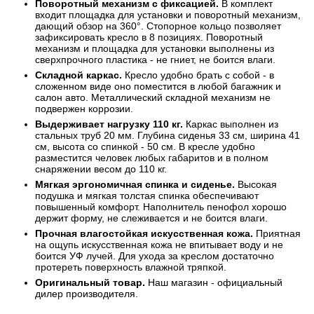
Поворотный механизм с фиксацией.
В комплект
входит площадка для установки и поворотный механизм,
дающий обзор на 360°. Стопорное кольцо позволяет
зафиксировать кресло в 8 позициях. Поворотный
механизм и площадка для установки выполнены из
сверхпрочного пластика - не гниет, не боится влаги.
Складной каркас.
Кресло удобно брать с собой - в
сложенном виде оно поместится в любой багажник и
салон авто. Металлический складной механизм не
подвержен коррозии.
Выдерживает нагрузку 110 кг.
Каркас выполнен из
стальных труб 20 мм. Глубина сиденья 33 см, ширина 41
см, высота со спинкой - 50 см. В кресле удобно
разместится человек любых габаритов и в полном
снаряжении весом до 110 кг.
Мягкая эргономичная спинка и сиденье.
Высокая
подушка и мягкая толстая спинка обеспечивают
повышенный комфорт. Наполнитель пенофол хорошо
держит форму, не слеживается и не боится влаги.
Прочная влагостойкая искусственная кожа.
Приятная
на ощупь искусственная кожа не впитывает воду и не
боится УФ лучей. Для ухода за креслом достаточно
протереть поверхность влажной тряпкой.
Оригинальный товар.
Наш магазин - официальный
дилер производителя.