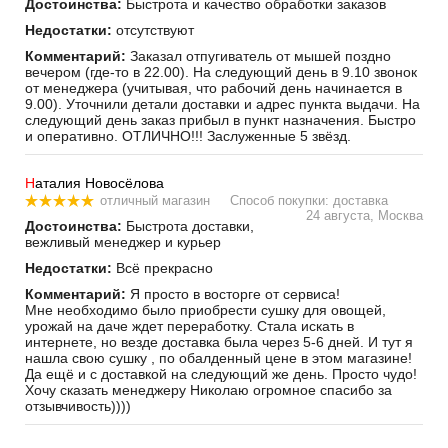
Достоинства:
Быстрота и качество обработки заказов
Недостатки:
отсутствуют
Комментарий:
Заказал отпугиватель от мышей поздно
вечером (где-то в 22.00). На следующий день в 9.10 звонок
от менеджера (учитывая, что рабочий день начинается в
9.00). Уточнили детали доставки и адрес пункта выдачи. На
следующий день заказ прибыл в пункт назначения. Быстро
и оперативно. ОТЛИЧНО!!! Заслуженные 5 звёзд.
Н
аталия Новосёлова
отличный магазин
Способ покупки: доставка
24 августа, Москва
Достоинства:
Быстрота доставки,
вежливый менеджер и курьер
Недостатки:
Всё прекрасно
Комментарий:
Я просто в восторге от сервиса!
Мне необходимо было приобрести сушку для овощей,
урожай на даче ждет переработку. Стала искать в
интернете, но везде доставка была через 5-6 дней. И тут я
нашла свою сушку , по обалденный цене в этом магазине!
Да ещё и с доставкой на следующий же день. Просто чудо!
Хочу сказать менеджеру Николаю огромное спасибо за
отзывчивость))))