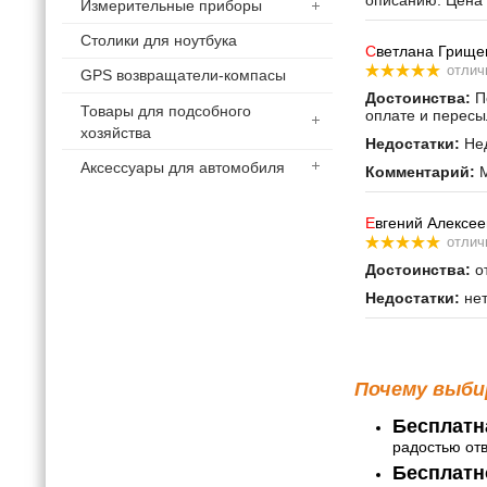
описанию. Цена 
Измерительные приборы
Столики для ноутбука
С
ветлана Грище
отлич
GPS возвращатели-компасы
Достоинства:
По
Товары для подсобного
оплате и пересы
хозяйства
Недостатки:
Нед
Аксессуары для автомобиля
Комментарий:
М
Е
вгений Алексее
отлич
Достоинства:
от
Недостатки:
не
Почему выби
Бесплатн
радостью от
Бесплатн