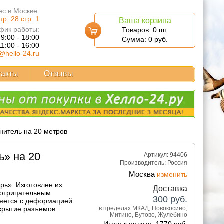
с в Москве:
р. 28 стр. 1
Ваша корзина
фик работы:
Товаров:
0
шт.
 9:00 - 18:00
Сумма:
0
руб.
11:00 - 16:00
@hello-24.ru
такты
Отзывы
нитель на 20 метров
ь» на 20
Артикул: 94406
Производитель:
Россия
Москва
изменить
рь». Изготовлен из
Доставка
 отрицательным
300
руб.
ляется с деформацией.
крытие разъемов.
в пределах МКАД, Новокосино,
Митино, Бутово, Жулебино
Итого к оплате: 1770 руб.