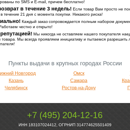
ованы по SMS и E-mail, причем бесплатно!
озврат в течение 3 недель!
Если товар Вам просто не по
 в течение 21 дня с момента покупки. Никакого риска!
иально!
Каждый заказ сопровождается полным набором документ
аботаем честно и открыто!
репутацией!
Мы никогда не оставляем нашего покупателя нае
и товара. Мы всегда проявляем инициативу и пытаемся разрешить
упателя!
Пункты выдачи в крупных городах России
ижний Новгород
Омск
Казань
Самара
Кра
Челябинск
Ростов-на-Дону
+7 (495) 204-12-16
ИНН 183107024412, ОГРНИП 314774625501409