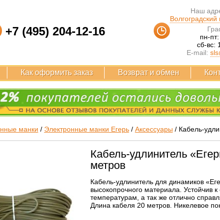
Наш адре
Волгоградский п
+7 (495) 204-12-16
Гра
пн-пт:
сб-вс: 
E-mail:
sls
Как оформить заказ
Возврат и обмен
Кон
онные манки
/
Электронные манки Егерь
/
Аксессуары
/
Кабель-удли
Кабель-удлинитель «Егер
метров
Кабель-удлинитель для динамиков «Еге
высокопрочного материала. Устойчив к
температурам, а так же отлично справ
Длина кабеля 20 метров. Никелевое по