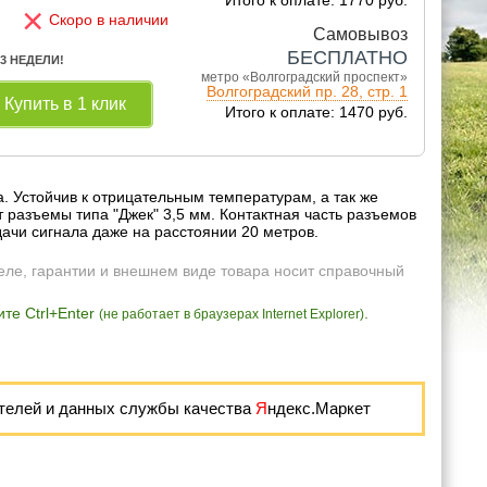
×
Скоро в наличии
Самовывоз
БЕСПЛАТНО
 3 НЕДЕЛИ!
метро «Волгоградский проспект»
Волгоградский пр. 28, стр. 1
Купить в 1 клик
Итого к оплате: 1470 руб.
. Устойчив к отрицательным температурам, а так же
 разъемы типа "Джек" 3,5 мм. Контактная часть разъемов
ачи сигнала даже на расстоянии 20 метров.
еле, гарантии и внешнем виде товара носит справочный
те Ctrl+Enter
.
(не работает в браузерах Internet Explorer)
телей и данных службы качества
Я
ндекс.Маркет