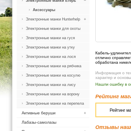
Электронные манки Егерь
Аксессуары
Электронные манки Hunterhelp
Электронные манки для охоты
Электронные манки на гуся
Электронные манки на утку
Кабель-удлинитель
Электронные манки на лося
отлично справляет
обработана никел
Электронные манки на рябчика
Информация о техн
Электронные манки на косулю
характер и основ
Нашли ошибку в о
Электронные манки на лису
Электронные манки на ворону
Рейтинг мага
Электронные манки на перепела
Рейтинг м
Активные беруши
Лабазы-самолазы
Отзывы наши