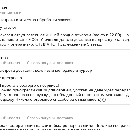
евич
ный магазин
строта и качество обработки заказов
утствуют
аказал отпугиватель от мышей поздно вечером (где-то в 22.00). На
ь начинается в 9.00). Уточнили детали доставки и адрес пункта вы
тро и оперативно. ОТЛИЧНО!!! Заслуженные 5 звёзд.
лова
ный магазин
Способ покупки: доставка
строта доставки, вежливый менеджер и курьер
 прекрасно
 просто в восторге от сервиса!
было приобрести сушку для овощей, урожай на даче ждет переработ
И тут я нашла свою сушку , по обалденный цене в этом магазине! Д
неджеру Николаю огромное спасибо за отзывчивость))))
ный магазин
Способ покупки: доставка
сле оформления на сайте быстро перезвонили. Вежливо все расска