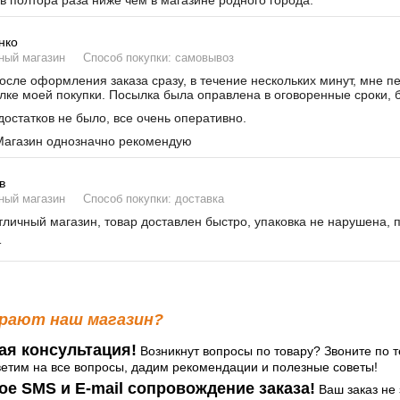
в полтора раза ниже чем в магазине родного города.
нко
ный магазин
Способ покупки: самовывоз
сле оформления заказа сразу, в течение нескольких минут, мне п
лке моей покупки. Посылка была оправлена в оговоренные сроки, б
остатков не было, все очень оперативно.
агазин однозначно рекомендую
в
ный магазин
Способ покупки: доставка
личный магазин, товар доставлен быстро, упаковка не нарушена, 
т
рают наш магазин?
ая консультация!
Возникнут вопросы по товару? Звоните по т
ветим на все вопросы, дадим рекомендации и полезные советы!
ое SMS и E-mail сопровождение заказа!
Ваш заказ не 