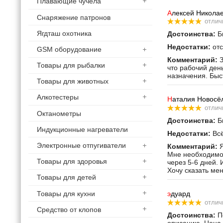
Плавающие чучела
А
лексей Никола
Снаряжение патронов
отлич
Ягдташ охотника
Достоинства:
Бы
Недостатки:
отс
GSM оборудование
Комментарий:
З
Товары для рыбалки
что рабочий ден
назначения. Быс
Товары для животных
Алкотестеры
Н
аталия Новосё
отлич
Октанометры
Достоинства:
Бы
Индукционные нагреватели
Недостатки:
Всё
Электронные отпугиватели
Комментарий:
Я
Мне необходимо 
Товары для здоровья
через 5-6 дней. 
Хочу сказать ме
Товары для детей
Товары для кухни
э
дуард
отлич
Средство от клопов
Достоинства:
По