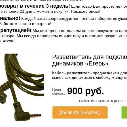
озврат в течение 3 недель!
Если товар Вам просто не по
 в течение 21 дня с момента покупки. Никакого риска!
иально!
Каждый заказ сопровождается полным набором документ
аботаем честно и открыто!
репутацией!
Мы никогда не оставляем нашего покупателя нае
и товара. Мы всегда проявляем инициативу и пытаемся разрешить
упателя!
Разветвитель для подклю
динамиков «Егерь»
Кабель-разветвитель предназначен для
выносных динамиков к любому манку м
900
руб.
Цена
сейчас:
ГАРАНТИЯ ВОЗВРАТА ДЕНЕГ -
Добавить в корзину