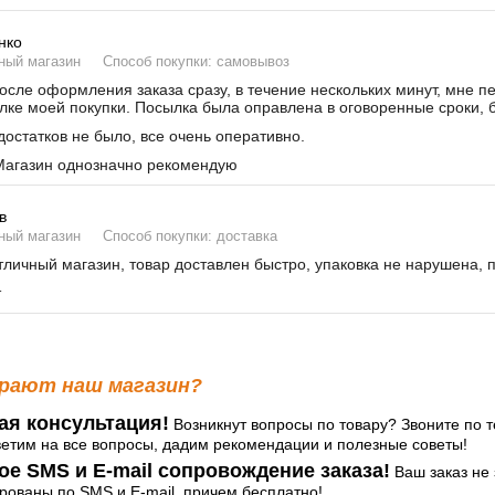
нко
ный магазин
Способ покупки: самовывоз
сле оформления заказа сразу, в течение нескольких минут, мне п
лке моей покупки. Посылка была оправлена в оговоренные сроки, б
остатков не было, все очень оперативно.
агазин однозначно рекомендую
в
ный магазин
Способ покупки: доставка
личный магазин, товар доставлен быстро, упаковка не нарушена, 
т
рают наш магазин?
ая консультация!
Возникнут вопросы по товару? Звоните по т
ветим на все вопросы, дадим рекомендации и полезные советы!
ое SMS и E-mail сопровождение заказа!
Ваш заказ не 
ованы по SMS и E-mail, причем бесплатно!