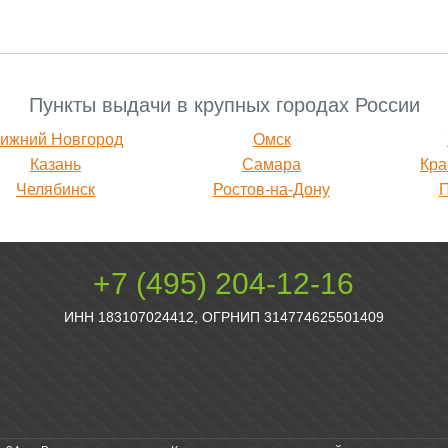
Пункты выдачи в крупных городах России
ижний Новгород
Омск
Казань
Самара
Кра
Челябинск
Ростов-на-Дону
+7 (495) 204-12-16
ИНН 183107024412, ОГРНИП 314774625501409