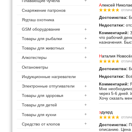
Плавающие чучела
А
лексей Никола
отлич
Снаряжение патронов
Достоинства:
Бы
Ягдташ охотника
Недостатки:
отс
GSM оборудование
Комментарий:
З
что рабочий ден
Товары для рыбалки
назначения. Быс
Товары для животных
Н
аталия Новосё
Алкотестеры
отлич
Октанометры
Достоинства:
Бы
Недостатки:
Всё
Индукционные нагреватели
Комментарий:
Я
Электронные отпугиватели
Мне необходимо 
через 5-6 дней. 
Товары для здоровья
Хочу сказать ме
Товары для детей
э
дуард
Товары для кухни
отлич
Средство от клопов
Достоинства:
По
описанию. Цена 