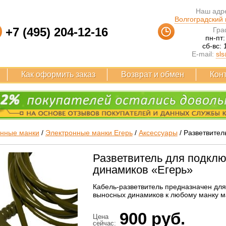
Наш адре
Волгоградский п
+7 (495) 204-12-16
Гра
пн-пт:
сб-вс: 
E-mail:
sls
Как оформить заказ
Возврат и обмен
Кон
онные манки
/
Электронные манки Егерь
/
Аксессуары
/
Разветвител
Разветвитель для подклю
динамиков «Егерь»
Кабель-разветвитель предназначен для
выносных динамиков к любому манку м
900
руб.
Цена
сейчас: