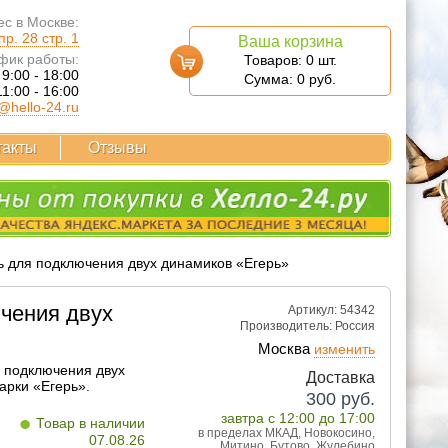
с в Москве:
р. 28 стр. 1
Ваша корзина
фик работы:
Товаров:
0
шт.
 9:00 - 18:00
Сумма:
0
руб.
11:00 - 16:00
@hello-24.ru
такты
Отзывы
ь для подключения двух динамиков «Егерь»
чения двух
Артикул: 54342
Производитель:
Россия
Москва
изменить
 подключения двух
Доставка
арки «Егерь».
300
руб.
•
завтра с 12:00 до 17:00
Товар в наличии
в пределах МКАД, Новокосино,
07.08.26
Митино, Бутово, Жулебино