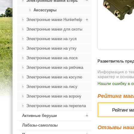
Электронные манки Егерь
Аксессуары
Электронные манки Hunterhelp
Электронные манки для охоты
Электронные манки на гуся
Электронные манки на утку
Электронные манки на лося
Разветвитель пре
Электронные манки на рябчика
Информация о техн
характер и основ
Электронные манки на косулю
Нашли ошибку в о
Электронные манки на лису
Рейтинг мага
Электронные манки на ворону
Электронные манки на перепела
Рейтинг м
Активные беруши
Лабазы-самолазы
Отзывы наши