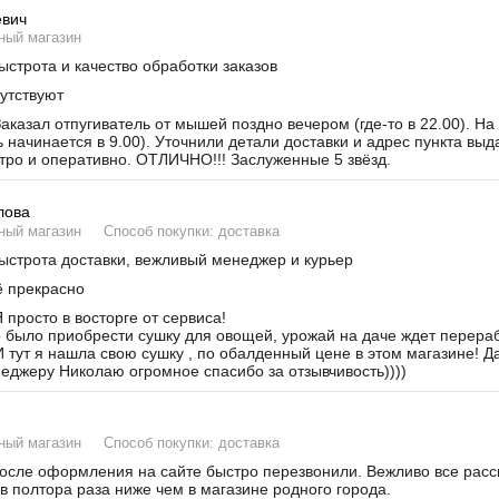
евич
ный магазин
строта и качество обработки заказов
утствуют
аказал отпугиватель от мышей поздно вечером (где-то в 22.00). На
ь начинается в 9.00). Уточнили детали доставки и адрес пункта вы
тро и оперативно. ОТЛИЧНО!!! Заслуженные 5 звёзд.
лова
ный магазин
Способ покупки: доставка
строта доставки, вежливый менеджер и курьер
 прекрасно
 просто в восторге от сервиса!
было приобрести сушку для овощей, урожай на даче ждет переработ
И тут я нашла свою сушку , по обалденный цене в этом магазине! Д
неджеру Николаю огромное спасибо за отзывчивость))))
ный магазин
Способ покупки: доставка
сле оформления на сайте быстро перезвонили. Вежливо все расска
в полтора раза ниже чем в магазине родного города.