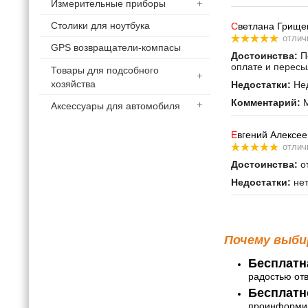
Измерительные приборы
Столики для ноутбука
С
ветлана Грище
отлич
GPS возвращатели-компасы
Достоинства:
По
оплате и пересы
Товары для подсобного
хозяйства
Недостатки:
Нед
Комментарий:
М
Аксессуары для автомобиля
Е
вгений Алексее
отлич
Достоинства:
от
Недостатки:
не
Почему выби
Бесплатн
радостью от
Бесплатн
проинформир