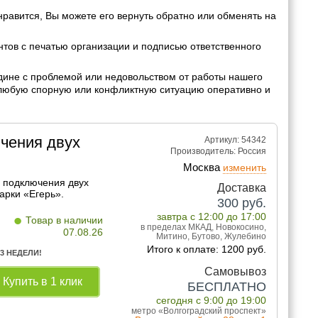
нравится, Вы можете его вернуть обратно или обменять на
ов с печатью организации и подписью ответственного
дине с проблемой или недовольством от работы нашего
 любую спорную или конфликтную ситуацию оперативно и
чения двух
Артикул: 54342
Производитель:
Россия
Москва
изменить
 подключения двух
Доставка
арки «Егерь».
300
руб.
•
завтра с 12:00 до 17:00
Товар в наличии
в пределах МКАД, Новокосино,
07.08.26
Митино, Бутово, Жулебино
Итого к оплате: 1200 руб.
 3 НЕДЕЛИ!
Самовывоз
Купить в 1 клик
БЕСПЛАТНО
сегодня с 9:00 до 19:00
метро «Волгоградский проспект»