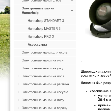
Электронные манки Егерь
Электронные манки
Hunterhelp
Hunterhelp STANDART 3
Hunterhelp MASTER 3
Hunterhelp PRO 3
Аксессуары
Электронные манки для охоты
Электронные манки на гуся
Электронные манки на утку
Широкодиапазонны
всех птиц и звер
Электронные манки на лося
Динамик был разр
Электронные манки на рябчика
Увеличение 
Электронные манки на косулю
увеличе
39,4 мм
Электронные манки на лису
примене
Электронные манки на ворону
полиами