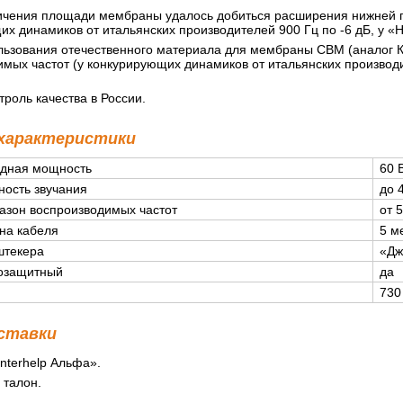
личения площади мембраны удалось добиться расширения нижней г
х динамиков от итальянских производителей 900 Гц по -6 дБ, у «H
ользования отечественного материала для мембраны СВМ (аналог 
мых частот (у конкурирующих динамиков от итальянских производи
троль качества в России.
 характеристики
дная мощность
60 
ность звучания
до 
азон воспроизводимых частот
от 
на кабеля
5 м
штекера
«Дж
озащитный
да
730
ставки
nterhelp Альфа».
 талон.