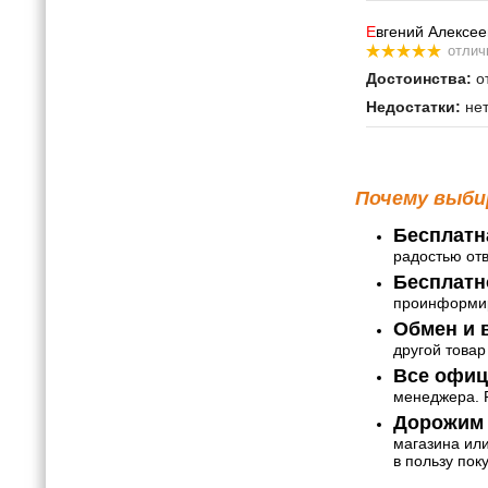
Е
вгений Алексее
отлич
Достоинства:
от
Недостатки:
не
Почему выби
Бесплатн
радостью от
Бесплатн
проинформир
Обмен и в
другой товар
Все офиц
менеджера. Р
Дорожим 
магазина ил
в пользу пок