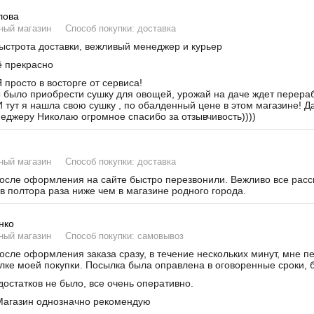
лова
ный магазин
Способ покупки: доставка
строта доставки, вежливый менеджер и курьер
 прекрасно
 просто в восторге от сервиса!
было приобрести сушку для овощей, урожай на даче ждет переработ
И тут я нашла свою сушку , по обалденный цене в этом магазине! Д
неджеру Николаю огромное спасибо за отзывчивость))))
ный магазин
Способ покупки: доставка
сле оформления на сайте быстро перезвонили. Вежливо все расска
в полтора раза ниже чем в магазине родного города.
нко
ный магазин
Способ покупки: самовывоз
сле оформления заказа сразу, в течение нескольких минут, мне п
лке моей покупки. Посылка была оправлена в оговоренные сроки, б
остатков не было, все очень оперативно.
агазин однозначно рекомендую