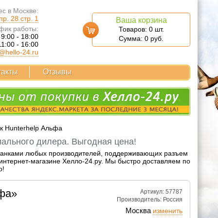
с в Москве:
р. 28 стр. 1
Ваша корзина
фик работы:
Товаров:
0
шт.
 9:00 - 18:00
Сумма:
0
руб.
11:00 - 16:00
@hello-24.ru
такты
Отзывы
к Hunterhelp Альфа
ального дилера. Выгодная цена!
 манками любых производителей, поддерживающих разъем
интернет-магазине Хелло-24.ру. Мы быстро доставляем по
о!
ьфа»
Артикул: 57787
Производитель:
Россия
Москва
изменить