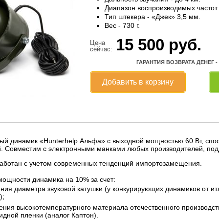
Диапазон воспроизводимых частот -
Тип штекера - «Джек» 3,5 мм.
Вес - 730 г.
15 500
руб.
Цена
сейчас:
ГАРАНТИЯ ВОЗВРАТА ДЕНЕГ -
Добавить в корзину
й динамик «Hunterhelp Альфа» с выходной мощностью 60 Вт, спос
ей. Совместим с электронными манками любых производителей, по
аботан с учетом современных тенденций импортозамещения.
мощности динамика на 10% за счет:
ния диаметра звуковой катушки (у конкурирующих динамиков от ит
);
ния высокотемпературного материала отечественного производства
дной пленки (аналог Каптон).