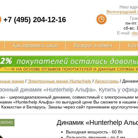
Наш адре
Волгоградский п
+7 (495) 204-12-16
Гра
пн-пт:
сб-вс: 
E-mail:
sls
Как оформить заказ
Возврат и обмен
Кон
онные манки
/
Электронные манки Hunterhelp
/
Аксессуары
/
Динами
онный динамик «Hunterhelp Альфа». Купить у офици
фа» - широкодиапазонный динамик, совместимый с электронными
инамик «Hunterhelp Альфа» по выгодной цене Вы сможете в нашем 
в Казахстан и Беларусь. Заказы через сайт принимаем круглосуточн
Динамик «Hunterhelp Ал
ПЛАТНО
Выходная мощность - 60 Вт.
Дальность звучания - до 4 км.