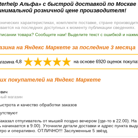
erhelp Альфа» с быстрой доставкой по Москве и
инимальной розничной цене производителя!
ических характеристиках, комплекте поставке, стране производит
ывается на последних доступных к моменту публикации сведениях.
писании товара? Сообщите нам! Выделите текст с ошибкой и нажми
зина на Яндекс Маркете за последние 3 месяца
агазина
4,8
на основе
6920
оценок покупа
х покупателей на Яндекс Маркете
евич
ный магазин
строта и качество обработки заказов
утствуют
аказал отпугиватель от мышей поздно вечером (где-то в 22.00). На
ь начинается в 9.00). Уточнили детали доставки и адрес пункта вы
тро и оперативно. ОТЛИЧНО!!! Заслуженные 5 звёзд.