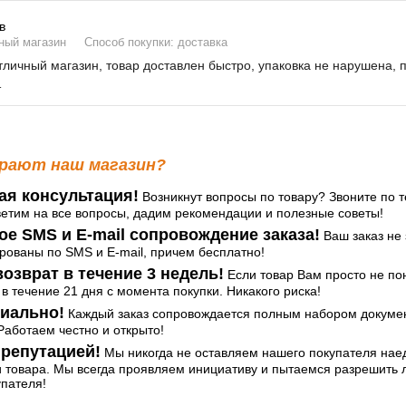
в
ный магазин
Способ покупки: доставка
личный магазин, товар доставлен быстро, упаковка не нарушена, 
т
рают наш магазин?
ая консультация!
Возникнут вопросы по товару? Звоните по т
ветим на все вопросы, дадим рекомендации и полезные советы!
ое SMS и E-mail сопровождение заказа!
Ваш заказ не 
ованы по SMS и E-mail, причем бесплатно!
озврат в течение 3 недель!
Если товар Вам просто не по
 в течение 21 дня с момента покупки. Никакого риска!
иально!
Каждый заказ сопровождается полным набором документ
аботаем честно и открыто!
репутацией!
Мы никогда не оставляем нашего покупателя нае
и товара. Мы всегда проявляем инициативу и пытаемся разрешить
упателя!