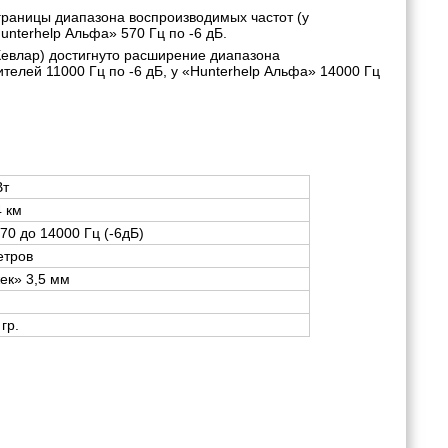
раницы диапазона воспроизводимых частот (у
unterhelp Альфа» 570 Гц по -6 дБ.
Кевлар) достигнуто расширение диапазона
телей 11000 Гц по -6 дБ, у «Hunterhelp Альфа» 14000 Гц
Вт
4 км
570 до 14000 Гц (-6дБ)
етров
ек» 3,5 мм
 гр.