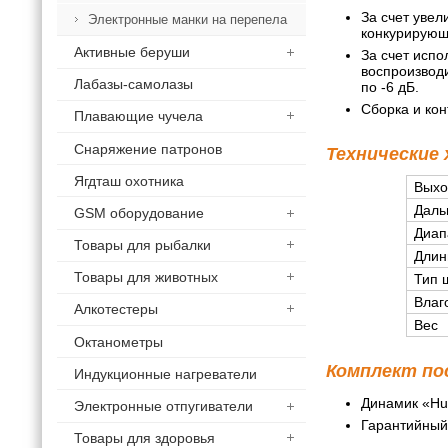
За счет уве
Электронные манки на перепела
конкурирующи
Активные беруши
За счет исп
воспроизводи
Лабазы-самолазы
по -6 дБ.
Сборка и кон
Плавающие чучела
Снаряжение патронов
Технические
Ягдташ охотника
Выхо
Даль
GSM оборудование
Диап
Товары для рыбалки
Длин
Товары для животных
Тип 
Влаг
Алкотестеры
Вес
Октанометры
Комплект по
Индукционные нагреватели
Динамик «Hu
Электронные отпугиватели
Гарантийный
Товары для здоровья