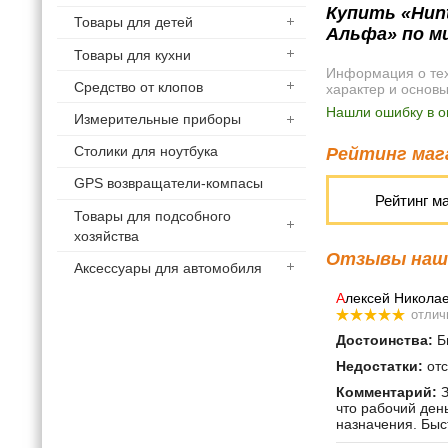
Купить «Hunt
Товары для детей
Альфа» по м
Товары для кухни
Информация о техн
Средство от клопов
характер и основ
Нашли ошибку в о
Измерительные приборы
Столики для ноутбука
Рейтинг мага
GPS возвращатели-компасы
Рейтинг м
Товары для подсобного
хозяйства
Отзывы наши
Аксессуары для автомобиля
А
лексей Никола
отлич
Достоинства:
Бы
Недостатки:
отс
Комментарий:
З
что рабочий ден
назначения. Быс