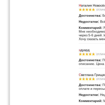
Н
аталия Новосё
отлич
Достоинства:
Бы
Недостатки:
Всё
Комментарий:
Я
Мне необходимо 
через 5-6 дней. 
Хочу сказать ме
э
дуард
отлич
Достоинства:
По
описанию. Цена 
С
ветлана Грище
отлич
Достоинства:
По
оплате и пересы
Недостатки:
Нед
Комментарий:
М