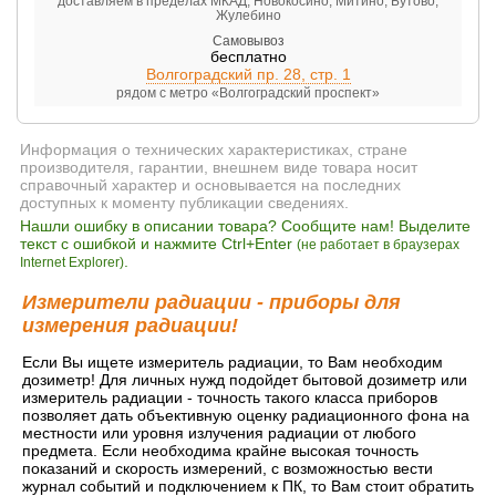
доставляем в пределах МКАД, Новокосино, Митино, Бутово,
Жулебино
Самовывоз
бесплатно
Волгоградский пр. 28, стр. 1
рядом с метро «Волгоградский проспект»
Информация о технических характеристиках, стране
производителя, гарантии, внешнем виде товара носит
справочный характер и основывается на последних
доступных к моменту публикации сведениях.
Нашли ошибку в описании товара? Сообщите нам! Выделите
текст с ошибкой и нажмите Ctrl+Enter
(не работает в браузерах
.
Internet Explorer)
Измерители радиации - приборы для
измерения радиации!
Если Вы ищете измеритель радиации, то Вам необходим
дозиметр! Для личных нужд подойдет бытовой дозиметр или
измеритель радиации - точность такого класса приборов
позволяет дать объективную оценку радиационного фона на
местности или уровня излучения радиации от любого
предмета. Если необходима крайне высокая точность
показаний и скорость измерений, с возможностью вести
журнал событий и подключением к ПК, то Вам стоит обратить