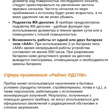
дозиметр над поверхностью обследуемого объекта,
следует ориентироваться на увеличение частоты
звуковых сигналов. Частота сигналов по мере
приближения к источнику будет резко возрастать, а по
мере удаления так же резко убывать.
Подсветка ЖК-дисплея.
В приборе предусмотрена
подсветка ЖК-дисплея - удобная функция при
использовании дозиметра в темное время суток или в
помещениях с плохой освещенностью.
Возможность работы от одной или двух батареек
типа «ААА».
При использовании 2-ух батареек типа
«ААА» время непрерывной работы устройства
составляет не менее 500 часов. При разряжении
батареек ниже допустимого уровня на дисплее
выводится пиктограмма, оповещающая о необходимости
замены батареек.
Сфера применения «Радэкс РД1706»
Прибор может использоваться населением в бытовых
условиях (продукты питания, стройматериалы, почва и т.д.), а
также персоналом, работающим с источниками
ионизирующих излучений. Результаты, полученные с
помощью данного прибора, не могут использоваться для
официальных заключений о радиационной обстановке и
степени загрязнения.