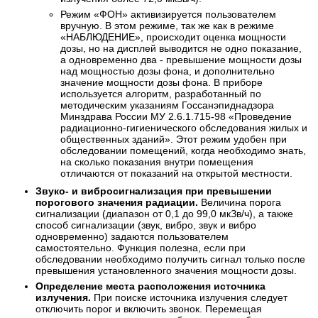
Режим «ФОН» активизируется пользователем
вручную. В этом режиме, так же как в режиме
«НАБЛЮДЕНИЕ», происходит оценка мощности
дозы, но на дисплей выводится не одно показание,
а одновременно два - превышение мощности дозы
над мощностью дозы фона, и дополнительно
значение мощности дозы фона. В приборе
используется алгоритм, разработанный по
методическим указаниям Госсанэпиднадзора
Минздрава России МУ 2.6.1.715-98 «Проведение
радиационно-гигиенического обследования жилых и
общественных зданий». Этот режим удобен при
обследовании помещений, когда необходимо знать,
на сколько показания внутри помещения
отличаются от показаний на открытой местности.
Звуко- и вибросигнализация при превышении
порогового значения радиации.
Величина порога
сигнализации (диапазон от 0,1 до 99,0 мкЗв/ч), а также
способ сигнализации (звук, вибро, звук и вибро
одновременно) задаются пользователем
самостоятельно. Функция полезна, если при
обследовании необходимо получить сигнал только после
превышения установленного значения мощности дозы.
Определение места расположения источника
излучения.
При поиске источника излучения следует
отключить порог и включить звонок. Перемещая