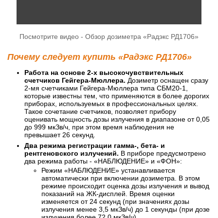
Посмотрите видео - Обзор дозиметра «Радэкс РД1706»
Почему следует купить «Радэкс РД1706»
Работа на основе 2-х высокочувствительных
счетчиков Гейгера-Мюллера.
Дозиметр оснащен сразу
2-мя счетчиками Гейгера-Мюллера типа СБМ20-1,
которые известны тем, что применяются в более дорогих
приборах, используемых в профессиональных целях.
Такое сочетание счетчиков, позволяет прибору
оценивать мощность дозы излучения в диапазоне от 0,05
до 999 мкЗв/ч, при этом время наблюдения не
превышает 26 секунд.
Два режима регистрации гамма-, бета- и
рентгеновского излучений.
В приборе предусмотрено
два режима работы - «НАБЛЮДЕНИЕ» и «ФОН»:
Режим «НАБЛЮДЕНИЕ» устанавливается
автоматически при включении дозиметра. В этом
режиме происходит оценка дозы излучения и вывод
показаний на ЖК-дисплей. Время оценки
изменяется от 24 секунд (при значениях дозы
излучения менее 3,5 мкЗв/ч) до 1 секунды (при дозе
излучения более 72,0 мкЗв/ч).