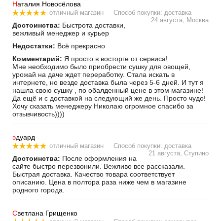
Н
аталия Новосёлова
отличный магазин
Способ покупки: доставка
24 августа, Москва
Достоинства:
Быстрота доставки,
вежливый менеджер и курьер
Недостатки:
Всё прекрасно
Комментарий:
Я просто в восторге от сервиса!
Мне необходимо было приобрести сушку для овощей,
урожай на даче ждет переработку. Стала искать в
интернете, но везде доставка была через 5-6 дней. И тут я
нашла свою сушку , по обалденный цене в этом магазине!
Да ещё и с доставкой на следующий же день. Просто чудо!
Хочу сказать менеджеру Николаю огромное спасибо за
отзывчивость))))
э
дуард
отличный магазин
Способ покупки: доставка
21 августа, Ступино
Достоинства:
После оформления на
сайте быстро перезвонили. Вежливо все рассказали.
Быстрая доставка. Качество товара соответствует
описанию. Цена в полтора раза ниже чем в магазине
родного города.
С
ветлана Грищенко