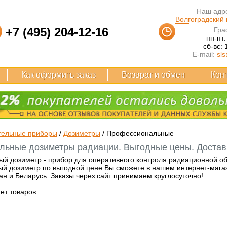
Наш адре
Волгоградский п
+7 (495) 204-12-16
Гра
пн-пт:
сб-вс: 
E-mail:
sls
Как оформить заказ
Возврат и обмен
Кон
тельные приборы
/
Дозиметры
/
Профессиональные
ьные дозиметры радиации. Выгодные цены. Доставк
 дозиметр - прибор для оперативного контроля радиационной обс
й дозиметр по выгодной цене Вы сможете в нашем интернет-магаз
тан и Беларусь. Заказы через сайт принимаем круглосуточно!
нет товаров.