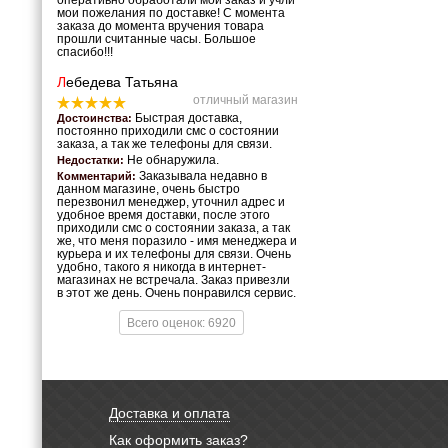
оперативно обработали мой заказ и учли
мои пожелания по доставке! С момента
заказа до момента вручения товара
прошли считанные часы. Большое
спасибо!!!
Л
ебедева Татьяна
отличный магазин
Быстрая доставка,
Достоинства:
постоянно приходили смс о состоянии
заказа, а так же телефоны для связи.
Не обнаружила.
Недостатки:
Заказывала недавно в
Комментарий:
данном магазине, очень быстро
перезвонил менеджер, уточнил адрес и
удобное время доставки, после этого
приходили смс о состоянии заказа, а так
же, что меня поразило - имя менеджера и
курьера и их телефоны для связи. Очень
удобно, такого я никогда в интернет-
магазинах не встречала. Заказ привезли
в этот же день. Очень понравился сервис.
Всего оценок: 6920
Доставка и оплата
Как оформить заказ?