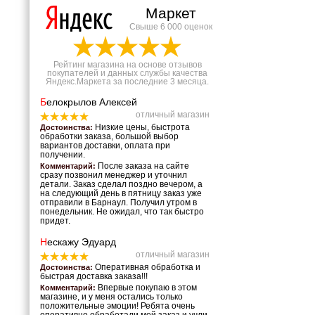
Маркет
Свыше 6 000 оценок
Рейтинг магазина на основе отзывов
покупателей и данных службы качества
Яндекс.Маркета за последние 3 месяца.
Б
елокрылов Алексей
отличный магазин
Низкие цены, быстрота
Достоинства:
обработки заказа, большой выбор
вариантов доставки, оплата при
получении.
После заказа на сайте
Комментарий:
сразу позвонил менеджер и уточнил
детали. Заказ сделал поздно вечером, а
на следующий день в пятницу заказ уже
отправили в Барнаул. Получил утром в
понедельник. Не ожидал, что так быстро
придет.
Н
ескажу Эдуард
отличный магазин
Оперативная обработка и
Достоинства:
быстрая доставка заказа!!!
Впервые покупаю в этом
Комментарий:
магазине, и у меня остались только
положительные эмоции! Ребята очень