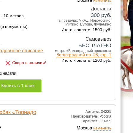
Москва
изменить
Доставка
300
руб.
- 10 метров.
в пределах МКАД, Новокосино,
Митино, Бутово, Жулебино
(в полуметре).
Итого к оплате: 1500 руб.
Самовывоз
.
БЕСПЛАТНО
одробное описание
метро «Волгоградский проспект»
Волгоградский пр. 28, стр. 1
×
Итого к оплате: 1200 руб.
Скоро в наличии!
 3 НЕДЕЛИ!
Купить в 1 клик
собак «Торнадо
Артикул: 34225
Производитель:
Россия
Гарантия:
12 мес.
й.
Москва
изменить