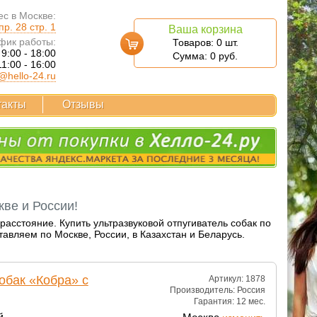
с в Москве:
р. 28 стр. 1
Ваша корзина
фик работы:
Товаров:
0
шт.
 9:00 - 18:00
Сумма:
0
руб.
11:00 - 16:00
@hello-24.ru
такты
Отзывы
кве и России!
расстояние. Купить ультразвуковой отпугиватель собак по
авляем по Москве, России, в Казахстан и Беларусь.
обак «Кобра» с
Артикул: 1878
Производитель:
Россия
Гарантия:
12 мес.
й.