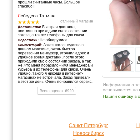
прошли считанные часы. Большое
спасибо!!!
Л
ебедева Татьяна
отличный магазин
Быстрая доставка,
Достоинства:
постоянно приходили смс о состоянии
заказа, а так же телефоны для связи.
Не обнаружила.
Недостатки:
Заказывала недавно в
Комментарий:
данном магазине, очень быстро
перезвонил менеджер, уточнил адрес и
удобное время доставки, после этого
приходили смс о состоянии заказа, а так
же, что меня поразило - имя менеджера и
курьера и их телефоны для связи. Очень
удобно, такого я никогда в интернет-
магазинах не встречала. Заказ привезли
в этот же день. Очень понравился сервис.
Информация о тех
основывается на 
Всего оценок: 6920
Нашли ошибку в о
Санкт-Петербург
Н
Новосибирск