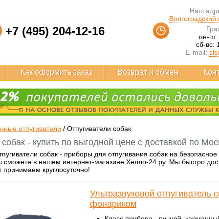
Наш адре
Волгоградский п
+7 (495) 204-12-16
Гра
пн-пт:
сб-вс: 
E-mail:
sls
Как оформить заказ
Возврат и обмен
Кон
нные отпугиватели
/
Отпугиватели собак
собак - купить по выгодной цене с доставкой по Мос
тпугиватели собак - приборы для отпугивания собак на безопасное 
 сможете в нашем интернет-магазине Хелло-24.ру. Мы быстро дост
т принимаем круглосуточно!
Ультразвуковой отпугиватель с
фонариком
Класс прибора - ручной, карманны