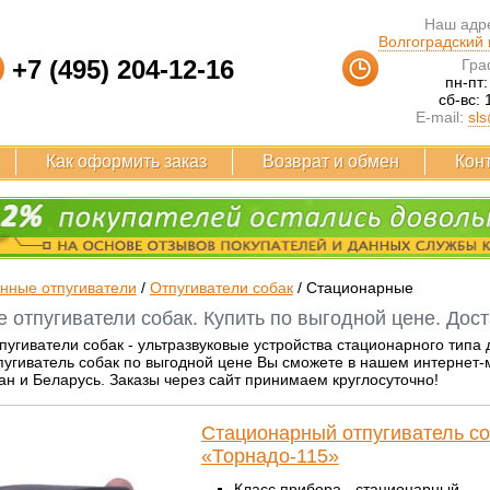
Наш адре
Волгоградский п
+7 (495) 204-12-16
Гра
пн-пт:
сб-вс: 
E-mail:
sls
Как оформить заказ
Возврат и обмен
Кон
нные отпугиватели
/
Отпугиватели собак
/
Стационарные
 отпугиватели собак. Купить по выгодной цене. Дост
угиватели собак - ультразвуковые устройства стационарного типа 
угиватель собак по выгодной цене Вы сможете в нашем интернет-
тан и Беларусь. Заказы через сайт принимаем круглосуточно!
Стационарный отпугиватель со
«Торнадо-115»
Класс прибора - стационарный.