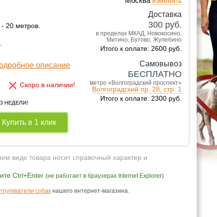
Москва
изменить
Доставка
300
руб.
- 20 метров.
в пределах МКАД, Новокосино,
Митино, Бутово, Жулебино
.
Итого к оплате: 2600 руб.
Самовывоз
одробное описание
БЕСПЛАТНО
×
метро «Волгоградский проспект»
Скоро в наличии!
Волгоградский пр. 28, стр. 1
Итого к оплате: 2300 руб.
 3 НЕДЕЛИ!
Купить в 1 клик
нем виде товара носит справочный характер и
те Ctrl+Enter
.
(не работает в браузерах Internet Explorer)
тпугиватели собак
нашего интернет-магазина.