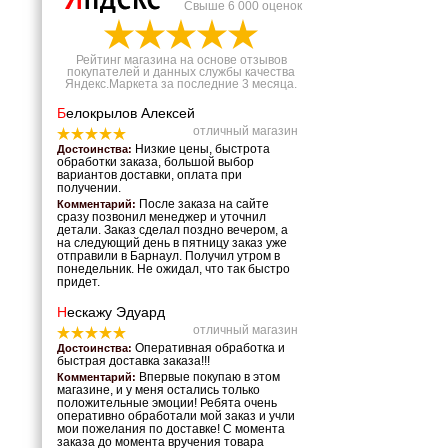
Свыше 6 000 оценок
Рейтинг магазина на основе отзывов
покупателей и данных службы качества
Яндекс.Маркета за последние 3 месяца.
Б
елокрылов Алексей
отличный магазин
Низкие цены, быстрота
Достоинства:
обработки заказа, большой выбор
вариантов доставки, оплата при
получении.
После заказа на сайте
Комментарий:
сразу позвонил менеджер и уточнил
детали. Заказ сделал поздно вечером, а
на следующий день в пятницу заказ уже
отправили в Барнаул. Получил утром в
понедельник. Не ожидал, что так быстро
придет.
Н
ескажу Эдуард
отличный магазин
Оперативная обработка и
Достоинства:
быстрая доставка заказа!!!
Впервые покупаю в этом
Комментарий:
магазине, и у меня остались только
положительные эмоции! Ребята очень
оперативно обработали мой заказ и учли
мои пожелания по доставке! С момента
заказа до момента вручения товара