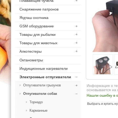
Плавающие чучела
Снаряжение патронов
Ягдташ охотника
GSM оборудование
Товары для рыбалки
Товары для животных
Алкотестеры
Октанометры
Индукционные нагреватели
Электронные отпугиватели
Отпугиватели грызунов
Информация о тех
основывается на 
Отпугиватели собак
Нашли ошибку в о
Торнадо
Выбрать и купить н
Карманные