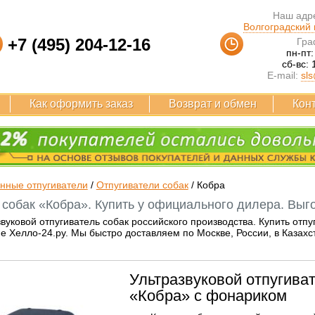
Наш адре
Волгоградский п
+7 (495) 204-12-16
Гра
пн-пт:
сб-вс: 
E-mail:
sls
Как оформить заказ
Возврат и обмен
Кон
нные отпугиватели
/
Отпугиватели собак
/
Кобра
 собак «Кобра». Купить у официального дилера. Выго
звуковой отпугиватель собак российского производства. Купить от
е Хелло-24.ру. Мы быстро доставляем по Москве, России, в Казахс
Ультразвуковой отпугиват
«Кобра» с фонариком