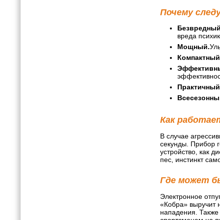
Почему след
Безвредный
вреда психик
Мощный.
Уль
Компактный
Эффективн
эффективност
Практичный
Всесезонны
Как работае
В случае агресси
секунды. Прибор 
устройство, как 
пес, инстинкт сам
Где может б
Электронное отпуг
«Кобра» выручит н
нападения. Также
спортсменам на п