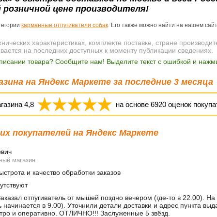
 розничной цене производителя!
атегории
карманные отпугиватели собак
. Его также можно найти на нашем са
ических характеристиках, комплекте поставке, стране производит
ывается на последних доступных к моменту публикации сведениях.
писании товара? Сообщите нам! Выделите текст с ошибкой и нажми
зина на Яндекс Маркете за последние 3 месяца
агазина
4,8
на основе
6920
оценок покупа
х покупателей на Яндекс Маркете
евич
ный магазин
строта и качество обработки заказов
утствуют
аказал отпугиватель от мышей поздно вечером (где-то в 22.00). На
ь начинается в 9.00). Уточнили детали доставки и адрес пункта вы
тро и оперативно. ОТЛИЧНО!!! Заслуженные 5 звёзд.