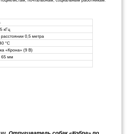
в
25 кГц
 расстоянии 0,5 метра
+40 °С
ка «Крона» (9 В)
x 65 мм
ии. Отпугиватель собак «Кобра» по