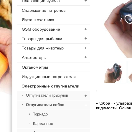
Плавающие чучела
Снаряжение патронов
Ягдташ охотника
GSM оборудование
Товары для рыбалки
Товары для животных
Алкотестеры
Октанометры
Индукционные нагреватели
Электронные отпугиватели
Отпугиватели грызунов
«Кобра» - ультраз
Отпугиватели собак
видимости. Оснащ
Торнадо
Карманные