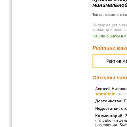
минимальной
Товар относится к к
Информация о техн
характер и основ
Нашли ошибку в о
Рейтинг мага
Рейтинг м
Отзывы наши
А
лексей Никола
отлич
Достоинства:
Бы
Недостатки:
отс
Комментарий:
З
что рабочий ден
назначения. Быс