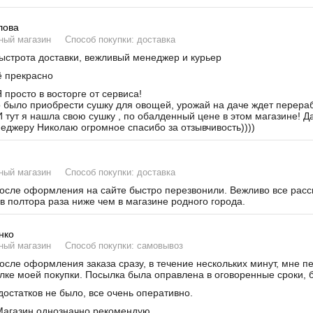
лова
ный магазин
Способ покупки: доставка
строта доставки, вежливый менеджер и курьер
 прекрасно
 просто в восторге от сервиса!
было приобрести сушку для овощей, урожай на даче ждет переработ
И тут я нашла свою сушку , по обалденный цене в этом магазине! Д
неджеру Николаю огромное спасибо за отзывчивость))))
ный магазин
Способ покупки: доставка
сле оформления на сайте быстро перезвонили. Вежливо все расска
в полтора раза ниже чем в магазине родного города.
нко
ный магазин
Способ покупки: самовывоз
сле оформления заказа сразу, в течение нескольких минут, мне п
лке моей покупки. Посылка была оправлена в оговоренные сроки, б
остатков не было, все очень оперативно.
агазин однозначно рекомендую