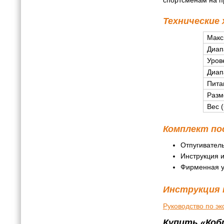
Технические
Макс
Диап
Уров
Диап
Пита
Раз
Вес 
Комплект по
Отпугиватель
Инструкция и
Фирменная у
Инструкция 
Руководство по эк
Купить «Кобр