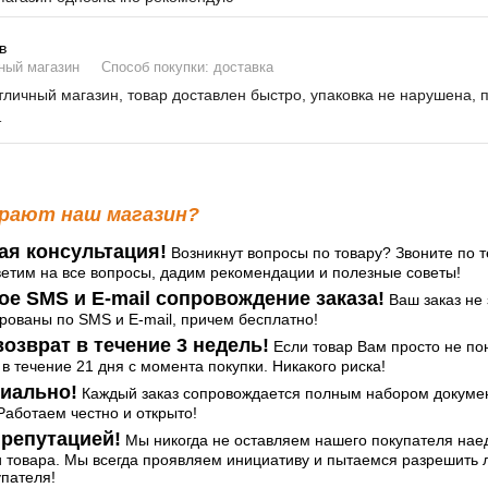
в
ный магазин
Способ покупки: доставка
личный магазин, товар доставлен быстро, упаковка не нарушена, 
т
рают наш магазин?
ая консультация!
Возникнут вопросы по товару? Звоните по т
ветим на все вопросы, дадим рекомендации и полезные советы!
ое SMS и E-mail сопровождение заказа!
Ваш заказ не 
ованы по SMS и E-mail, причем бесплатно!
озврат в течение 3 недель!
Если товар Вам просто не по
 в течение 21 дня с момента покупки. Никакого риска!
иально!
Каждый заказ сопровождается полным набором документ
аботаем честно и открыто!
репутацией!
Мы никогда не оставляем нашего покупателя нае
и товара. Мы всегда проявляем инициативу и пытаемся разрешить
упателя!