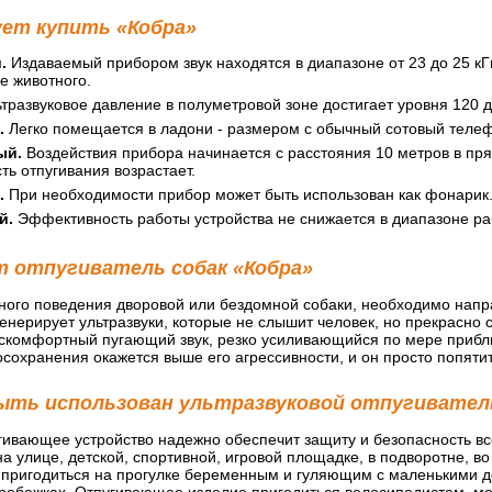
ует купить «Кобра»
.
Издаваемый прибором звук находятся в диапазоне от 23 до 25 кГц
е животного.
тразвуковое давление в полуметровой зоне достигает уровня 120 д
.
Легко помещается в ладони - размером с обычный сотовый теле
ый.
Воздействия прибора начинается с расстояния 10 метров в пр
ь отпугивания возрастает.
.
При необходимости прибор может быть использован как фонарик
й.
Эффективность работы устройства не снижается в диапазоне раб
т отпугиватель собак «Кобра»
вного поведения дворовой или бездомной собаки, необходимо напра
генерирует ультразвуки, которые не слышит человек, но прекрас
дискомфортный пугающий звук, резко усиливающийся по мере прибл
осохранения окажется выше его агрессивности, и он просто попятит
ыть использован ультразвуковой отпугиватель
ивающее устройство надежно обеспечит защиту и безопасность все
а улице, детской, спортивной, игровой площадке, в подворотне, во
 пригодиться на прогулке беременным и гуляющим с маленькими
робежках. Отпугивающее изделие пригодиться велосипедистам, мо