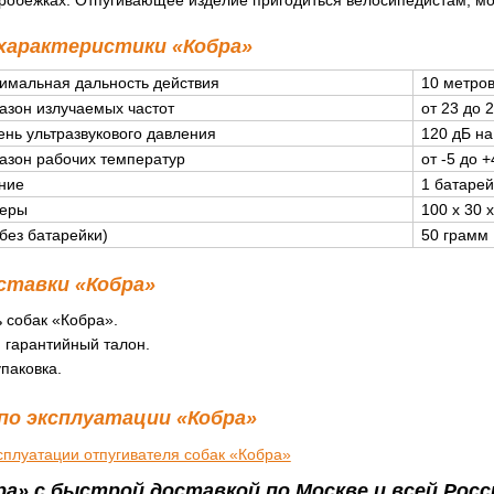
 характеристики «Кобра»
имальная дальность действия
10 метро
азон излучаемых частот
от 23 до 
ень ультразвукового давления
120 дБ на
азон рабочих температур
от -5 до 
ние
1 батарей
меры
100 x 30 
(без батарейки)
50 грамм
ставки «Кобра»
 собак «Кобра».
 гарантийный талон.
паковка.
по эксплуатации «Кобра»
сплуатации отпугивателя собак «Кобра»
а» с быстрой доставкой по Москве и всей Росс