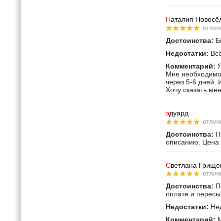
Н
аталия Новосё
отлич
Достоинства:
Бы
Недостатки:
Всё
Комментарий:
Я
Мне необходимо 
через 5-6 дней. 
Хочу сказать ме
э
дуард
отлич
Достоинства:
По
описанию. Цена 
С
ветлана Грище
отлич
Достоинства:
По
оплате и пересы
Недостатки:
Нед
Комментарий:
М