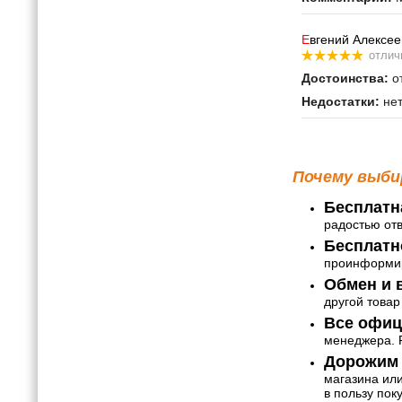
Е
вгений Алексее
отлич
Достоинства:
от
Недостатки:
не
Почему выби
Бесплатн
радостью от
Бесплатн
проинформир
Обмен и в
другой товар
Все офиц
менеджера. Р
Дорожим 
магазина ил
в пользу пок