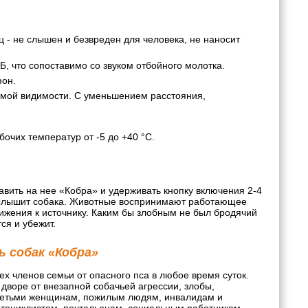
 - не слышен и безвреден для человека, не наносит
Б, что сопоставимо со звуком отбойного молотка.
фон.
ямой видимости. С уменьшением расстояния,
.
очих температур от -5 до +40 °С.
вить на нее «Кобра» и удерживать кнопку включения 2-4
но слышит собака. Животные воспринимают работающее
ижения к источнику. Каким бы злобным не был бродячий
ся и убежит.
 собак «Кобра»
х членов семьи от опасного пса в любое время суток.
 дворе от внезапной собачьей агрессии, злобы,
 детьми женщинам, пожилым людям, инвалидам и
тоциклистам, почтальонам, социальным работникам.