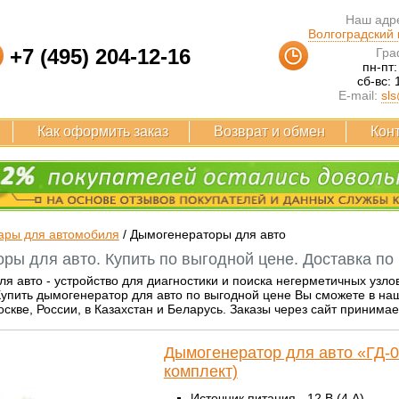
Наш адре
Волгоградский п
+7 (495) 204-12-16
Гра
пн-пт:
сб-вс: 
E-mail:
sls
Как оформить заказ
Возврат и обмен
Кон
ары для автомобиля
/
Дымогенераторы для авто
ры для авто. Купить по выгодной цене. Доставка по
я авто - устройство для диагностики и поиска негерметичных узло
Купить дымогенератор для авто по выгодной цене Вы сможете в на
скве, России, в Казахстан и Беларусь. Заказы через сайт принимае
Дымогенератор для авто «ГД-
комплект)
Источник питания - 12 В (4 А).