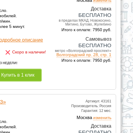
Москва
изменить
Доставка
сло.
БЕСПЛАТНО
мобилей.
в пределах МКАД, Новокосино,
л/мин.
Митино, Бутово, Жулебино
лее 5 минут.
Итого к оплате: 7950 руб.
Самовывоз
одробное описание
БЕСПЛАТНО
×
метро «Волгоградский проспект»
Скоро в наличии!
Волгоградский пр. 28, стр. 1
Итого к оплате: 7950 руб.
 3 НЕДЕЛИ!
Купить в 1 клик
03»
Артикул: 43161
Производитель:
Россия
Гарантия:
12 мес.
Москва
изменить
сло.
Доставка
мобилей.
БЕСПЛАТНО
л/мин.