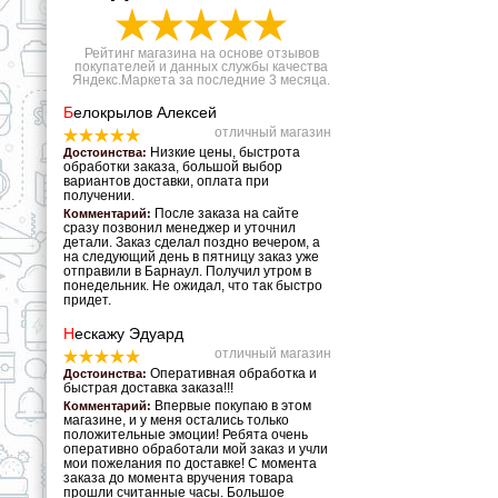
Рейтинг магазина на основе отзывов
покупателей и данных службы качества
Яндекс.Маркета за последние 3 месяца.
Б
елокрылов Алексей
отличный магазин
Низкие цены, быстрота
Достоинства:
обработки заказа, большой выбор
вариантов доставки, оплата при
получении.
После заказа на сайте
Комментарий:
сразу позвонил менеджер и уточнил
детали. Заказ сделал поздно вечером, а
на следующий день в пятницу заказ уже
отправили в Барнаул. Получил утром в
понедельник. Не ожидал, что так быстро
придет.
Н
ескажу Эдуард
отличный магазин
Оперативная обработка и
Достоинства:
быстрая доставка заказа!!!
Впервые покупаю в этом
Комментарий:
магазине, и у меня остались только
положительные эмоции! Ребята очень
оперативно обработали мой заказ и учли
мои пожелания по доставке! С момента
заказа до момента вручения товара
прошли считанные часы. Большое