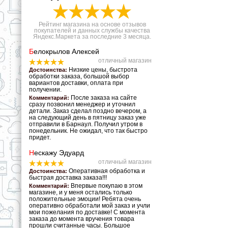
Рейтинг магазина на основе отзывов
покупателей и данных службы качества
Яндекс.Маркета за последние 3 месяца.
Б
елокрылов Алексей
отличный магазин
Низкие цены, быстрота
Достоинства:
обработки заказа, большой выбор
вариантов доставки, оплата при
получении.
После заказа на сайте
Комментарий:
сразу позвонил менеджер и уточнил
детали. Заказ сделал поздно вечером, а
на следующий день в пятницу заказ уже
отправили в Барнаул. Получил утром в
понедельник. Не ожидал, что так быстро
придет.
Н
ескажу Эдуард
отличный магазин
Оперативная обработка и
Достоинства:
быстрая доставка заказа!!!
Впервые покупаю в этом
Комментарий:
магазине, и у меня остались только
положительные эмоции! Ребята очень
оперативно обработали мой заказ и учли
мои пожелания по доставке! С момента
заказа до момента вручения товара
прошли считанные часы. Большое