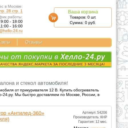
с в Москве:
р. 28 стр. 1
Ваша корзина
фик работы:
Товаров:
0
шт.
 9:00 - 18:00
Сумма:
0
руб.
11:00 - 16:00
@hello-24.ru
такты
Отзывы
алона и стекол автомобиля!
мобиля от прикуривателя 12 В. Купить обогреватель
24.ру. Мы быстро доставляем по Москве, России, в
ор «Антилед-360»
Артикул: 54206
Производитель:
КНР
иля)
Гарантия:
12 мес.