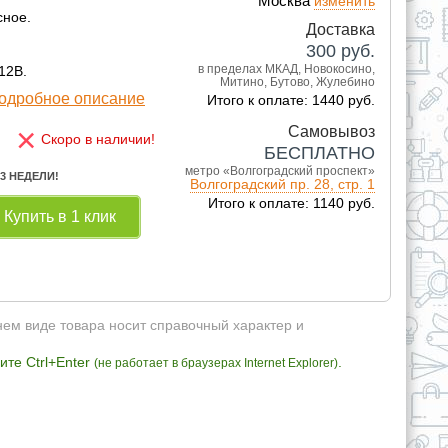
Москва
изменить
сное.
Доставка
300
руб.
в пределах МКАД, Новокосино,
12В.
Митино, Бутово, Жулебино
одробное описание
Итого к оплате: 1440 руб.
×
Самовывоз
Скоро в наличии!
БЕСПЛАТНО
метро «Волгоградский проспект»
 3 НЕДЕЛИ!
Волгоградский пр. 28, стр. 1
Итого к оплате: 1140 руб.
Купить в 1 клик
нем виде товара носит справочный характер и
те Ctrl+Enter
.
(не работает в браузерах Internet Explorer)